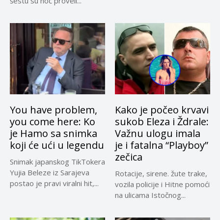
šestu su noć proveli...
You have problem,
Kako je počeo krvavi
you come here: Ko
sukob Eleza i Ždrale:
je Hamo sa snimka
Važnu ulogu imala
koji će ući u legendu
je i fatalna “Playboy”
zečica
Snimak japanskog TikTokera
Yujia Beleze iz Sarajeva
Rotacije, sirene. žute trake,
postao je pravi viralni hit,...
vozila policije i Hitne pomoći
na ulicama Istočnog...