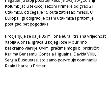
nagađanju stoji podatak kako je ovaj 26-godišnji
Kolumbijac u tekućoj sezoni Primere odigrao 21
utakmicu, od čega je 15 puta zatresao mrežu. U
Europa ligi odigrao je osam utakmica i pritom je
postigao pet pogodaka.
Procjenjuje se da je 35 miliona eura i tržišna vrijednost
Xabija Alonsa, igrača u kojeg Jose Mourinho
beskrajno vjeruje. Ovim igračima mogli bi pridružiti i
Karima Benzemu, Gonzala Higuaina, Davida Villu,
Sergia Busquetsa, što samo potvrđuje dominaciju
Reala i barce u Primeri.