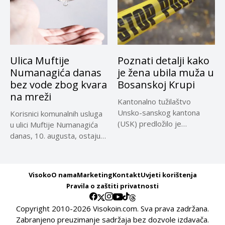
Ulica Muftije
Poznati detalji kako
Numanagića danas
je žena ubila muža u
bez vode zbog kvara
Bosanskoj Krupi
na mreži
Kantonalno tužilaštvo
Unsko-sanskog kantona
Korisnici komunalnih usluga
(USK) predložilo je
u ulici Muftije Numanagića
Kantonalnom sudu u Bihaću
danas, 10. augusta, ostaju
određivanje...
bez...
Visoko
O nama
Marketing
Kontakt
Uvjeti korištenja
Pravila o zaštiti privatnosti
Copyright 2010-2026 Visokoin.com. Sva prava zadržana.
Zabranjeno preuzimanje sadržaja bez dozvole izdavača.