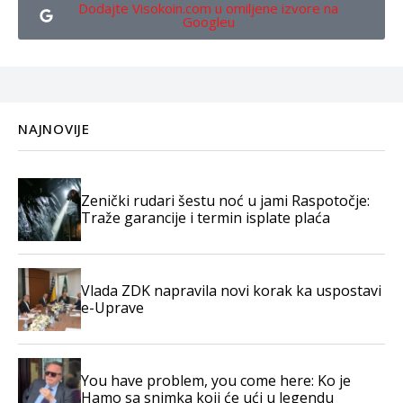
Dodajte Visokoin.com u omiljene izvore na
Googleu
NAJNOVIJE
Zenički rudari šestu noć u jami Raspotočje:
Traže garancije i termin isplate plaća
Vlada ZDK napravila novi korak ka uspostavi
e-Uprave
You have problem, you come here: Ko je
Hamo sa snimka koji će ući u legendu