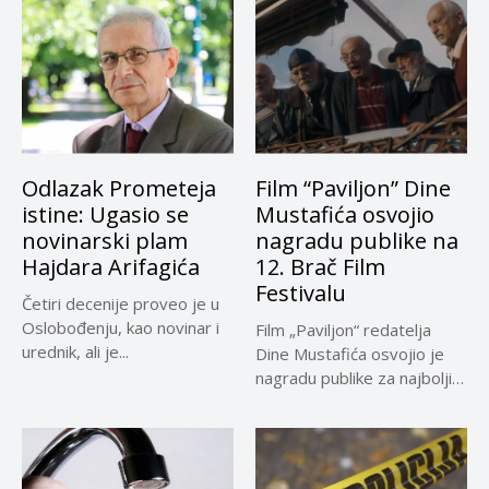
Odlazak Prometeja
Film “Paviljon” Dine
istine: Ugasio se
Mustafića osvojio
novinarski plam
nagradu publike na
Hajdara Arifagića
12. Brač Film
Festivalu
Četiri decenije proveo je u
Oslobođenju, kao novinar i
Film „Paviljon“ redatelja
urednik, ali je...
Dine Mustafića osvojio je
nagradu publike za najbolji
dugometražni...