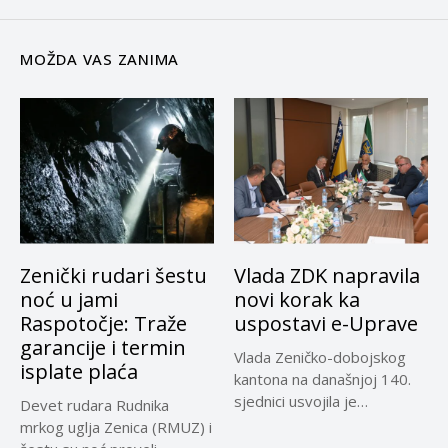
MOŽDA VAS ZANIMA
Zenički rudari šestu
Vlada ZDK napravila
noć u jami
novi korak ka
Raspotočje: Traže
uspostavi e-Uprave
garancije i termin
Vlada Zeničko-dobojskog
isplate plaća
kantona na današnjoj 140.
sjednici usvojila je
Devet rudara Rudnika
Informaciju Ministarstva za...
mrkog uglja Zenica (RMUZ) i