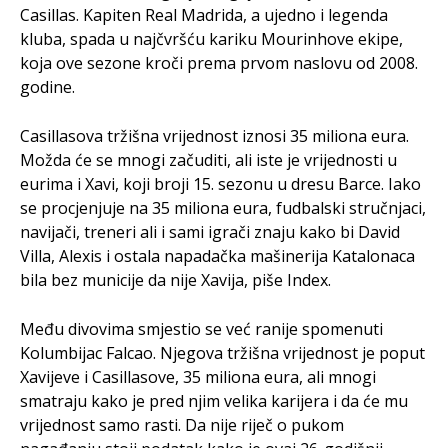
Casillas. Kapiten Real Madrida, a ujedno i legenda
kluba, spada u najčvršću kariku Mourinhove ekipe,
koja ove sezone kroči prema prvom naslovu od 2008.
godine.
Casillasova tržišna vrijednost iznosi 35 miliona eura.
Možda će se mnogi začuditi, ali iste je vrijednosti u
eurima i Xavi, koji broji 15. sezonu u dresu Barce. Iako
se procjenjuje na 35 miliona eura, fudbalski stručnjaci,
navijači, treneri ali i sami igrači znaju kako bi David
Villa, Alexis i ostala napadačka mašinerija Katalonaca
bila bez municije da nije Xavija, piše Index.
Među divovima smjestio se već ranije spomenuti
Kolumbijac Falcao. Njegova tržišna vrijednost je poput
Xavijeve i Casillasove, 35 miliona eura, ali mnogi
smatraju kako je pred njim velika karijera i da će mu
vrijednost samo rasti. Da nije riječ o pukom