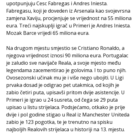
upotpunjuju Cesc Fabregas i Andres Iniesta.
Fabregasu, koji je doveden iz Arsenala kao svojevrsna
zamjena Xaviju, procjenjuje se vrijednost na 55 miliona
eura. Treći najskuplji igrač u Primeri je Andres Iniesta.
Mozak Barce vrijedi 65 miliona eura.
Na drugom mjestu smjestio se Cristiano Ronaldo, a
njegova vrijednost iznosi 90 miliona eura. Portugalac
je zaludio sve navijače Reala, a svoje mjesto među
legendama zacementirao je golovima. I to puno njih.
Ovosezonski učinak mu je i više nego ubojiti. U Ligi
prvaka dosad je odigrao pet utakmica, od kojih je
zabio četiri puta, upisavši pritom dvije asistencije. U
Primeri je igrao u 24 susreta, od čega se 29 puta
upisao u listu strijelaca. Podsjećamo, otkako je prije
dvije i pol godine stigao u Real iz Manchester Uniteda
zabio je 123 pogotka, te je trenutno na spisku
najboljih Realovih strijelaca u historiji na 13. mjestu.