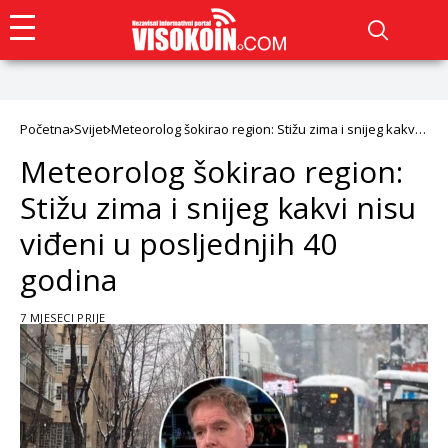
Početna
Svijet
Meteorolog šokirao region: Stižu zima i snijeg kakvi
nisu viđeni u posljednjih 40 godina
Meteorolog šokirao region:
Stižu zima i snijeg kakvi nisu
viđeni u posljednjih 40
godina
7 MJESECI PRIJE