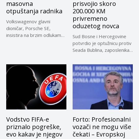
masovna
prisvojio skoro
otpuštanja radnika
200.000 KM
privremeno
Volkswagenov glavni
oduzetog novca
dioničar, Porsche SE,
insistira na brzim odlukama
Sud Bosne i Hercegovine
u sporu oko...
potvrdio je optužnicu protiv
Seada Bublina, zaposlenika
Suda...
Vodstvo FIFA-e
Forto: Profesionalni
priznalo pogreške,
vozači ne mogu više
evo kakav je njegov
čekati – Evropskoj