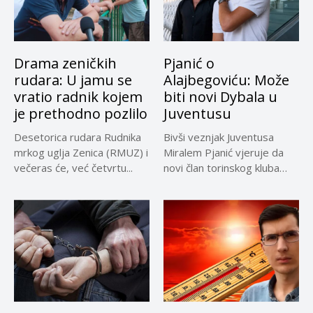
Drama zeničkih
Pjanić o
rudara: U jamu se
Alajbegoviću: Može
vratio radnik kojem
biti novi Dybala u
je prethodno pozlilo
Juventusu
Desetorica rudara Rudnika
Bivši veznjak Juventusa
mrkog uglja Zenica (RMUZ) i
Miralem Pjanić vjeruje da
večeras će, već četvrtu...
novi član torinskog kluba
Kerim...