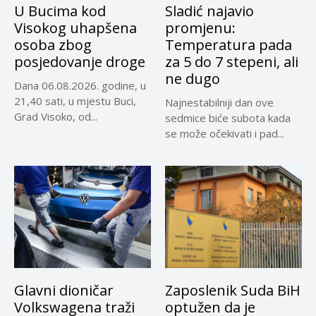
U Bucima kod
Sladić najavio
Visokog uhapšena
promjenu:
osoba zbog
Temperatura pada
posjedovanje droge
za 5 do 7 stepeni, ali
ne dugo
Dana 06.08.2026. godine, u
21,40 sati, u mjestu Buci,
Najnestabilniji dan ove
Grad Visoko, od...
sedmice biće subota kada
se može očekivati i pad...
Glavni dioničar
Zaposlenik Suda BiH
Volkswagena traži
optužen da je