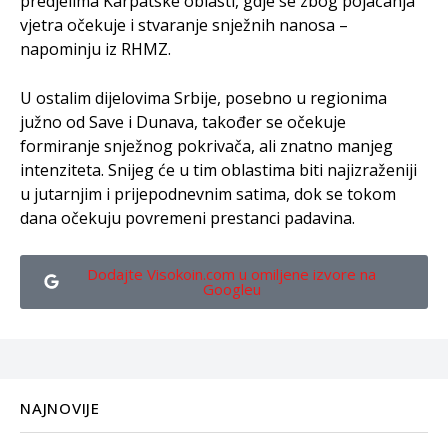
predjelima Karpatske oblasti, gdje se zbog pojačanja
vjetra očekuje i stvaranje snježnih nanosa –
napominju iz RHMZ.
U ostalim dijelovima Srbije, posebno u regionima
južno od Save i Dunava, također se očekuje
formiranje snježnog pokrivača, ali znatno manjeg
intenziteta. Snijeg će u tim oblastima biti najizraženiji
u jutarnjim i prijepodnevnim satima, dok se tokom
dana očekuju povremeni prestanci padavina.
Dodajte Visokoin.com u omiljene izvore na
Googleu
NAJNOVIJE