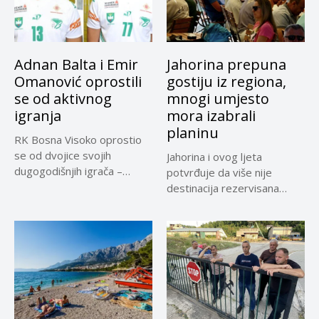
Adnan Balta i Emir
Jahorina prepuna
Omanović oprostili
gostiju iz regiona,
se od aktivnog
mnogi umjesto
igranja
mora izabrali
planinu
RK Bosna Visoko oprostio
se od dvojice svojih
Jahorina i ovog ljeta
dugogodišnjih igrača –
potvrđuje da više nije
Adnana...
destinacija rezervisana
samo za...