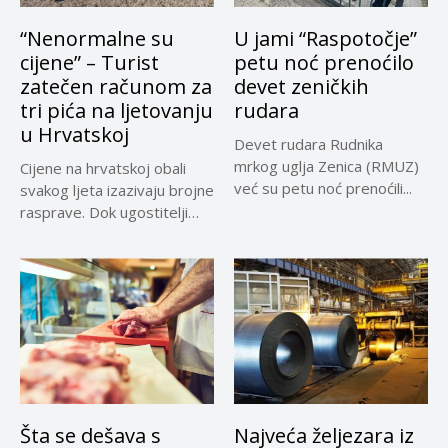
“Nenormalne su
U jami “Raspotočje”
cijene” – Turist
petu noć prenoćilo
zatečen računom za
devet zeničkih
tri pića na ljetovanju
rudara
u Hrvatskoj
Devet rudara Rudnika
mrkog uglja Zenica (RMUZ)
Cijene na hrvatskoj obali
već su petu noć prenoćili...
svakog ljeta izazivaju brojne
rasprave. Dok ugostitelji
upozoravaju...
Šta se dešava s
Najveća željezara iz