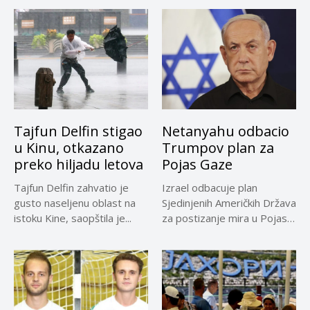
Tajfun Delfin stigao
Netanyahu odbacio
u Kinu, otkazano
Trumpov plan za
preko hiljadu letova
Pojas Gaze
Tajfun Delfin zahvatio je
Izrael odbacuje plan
gusto naseljenu oblast na
Sjedinjenih Američkih Država
istoku Kine, saopštila je...
za postizanje mira u Pojasu
Gaze,...