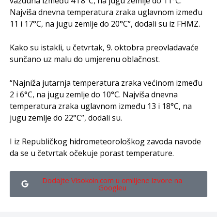
vazduha između 4 i 8°C, na jugu zemlje do 11°C.
Najviša dnevna temperatura zraka uglavnom između
11 i 17°C, na jugu zemlje do 20°C”, dodali su iz FHMZ.
Kako su istakli, u četvrtak, 9. oktobra preovladavaće
sunčano uz malu do umjerenu oblačnost.
“Najniža jutarnja temperatura zraka većinom između
2 i 6°C, na jugu zemlje do 10°C. Najviša dnevna
temperatura zraka uglavnom između 13 i 18°C, na
jugu zemlje do 22°C”, dodali su.
I iz Republičkog hidrometeorološkog zavoda navode
da se u četvrtak očekuje porast temperature.
Dodajte Visokoin.com u omiljene izvore na
Googleu