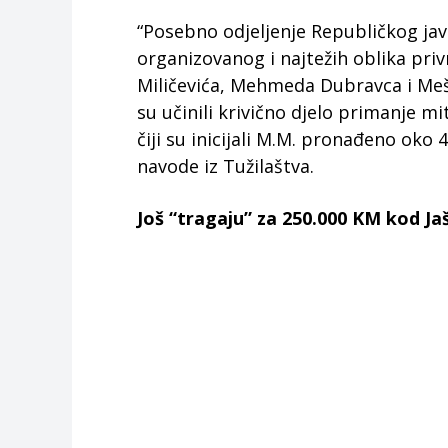
“Posebno odjeljenje Republičkog javn
organizovanog i najtežih oblika pri
Miličevića, Mehmeda Dubravca i Meš
su učinili krivično djelo primanje m
čiji su inicijali M.M. pronađeno oko 
navode iz Tužilaštva.
Još “tragaju” za 250.000 KM kod Ja