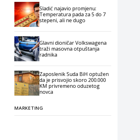
Sladić najavio promjenu:
Temperatura pada za 5 do 7
stepeni, ali ne dugo
Glavni dioničar Volkswagena
traži masovna otpuštanja
radnika
Zaposlenik Suda BiH optužen
da je prisvojio skoro 200.000
KM privremeno oduzetog
novca
MARKETING