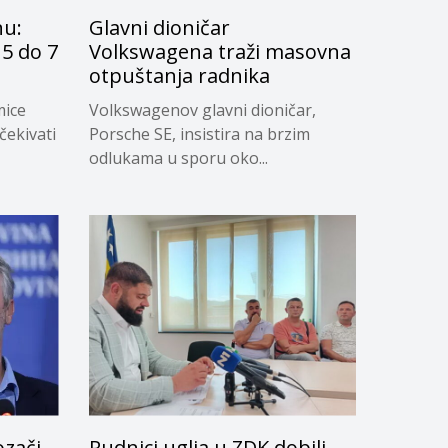
nu:
Glavni dioničar
5 do 7
Volkswagena traži masovna
otpuštanja radnika
mice
Volkswagenov glavni dioničar,
čekivati
Porsche SE, insistira na brzim
odlukama u sporu oko...
ozači
Rudnici uglja u ZDK dobili