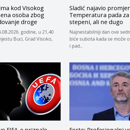
ima kod Visokog
Sladić najavio promje
ena osoba zbog
Temperatura pada za 
dovanje droge
stepeni, ali ne dugo
.08.2026. godine, u 21,40
Najnestabilniji dan ove sed
mjestu Buci, Grad Visoko,
biće subota kada se može o
i pad...
o FIFA-e priznalo
Forto: Profesionalni v