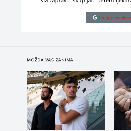
KM zapravo “skupljalo petero ljekar
Dodajte Visokoin
MOŽDA VAS ZANIMA