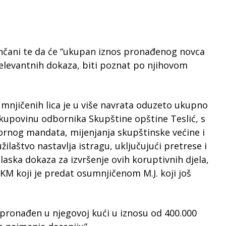
končani te da će “ukupan iznos pronađenog novca
 relevantnih dokaza, biti poznat po njihovom
mnjičenih lica je u više navrata oduzeto ukupno
a kupovinu odbornika Skupštine opštine Teslić, s
ornog mandata, mijenjanja skupštinske većine i
ilaštvo nastavlja istragu, uključujući pretrese i
laska dokaza za izvršenje ovih koruptivnih djela,
KM koji je predat osumnjičenom M.J. koji još
je pronađen u njegovoj kući u iznosu od 400.000