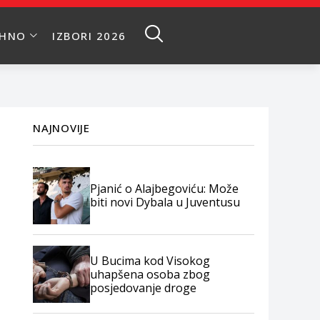
EHNO
IZBORI 2026
NAJNOVIJE
Pjanić o Alajbegoviću: Može
biti novi Dybala u Juventusu
U Bucima kod Visokog
uhapšena osoba zbog
posjedovanje droge