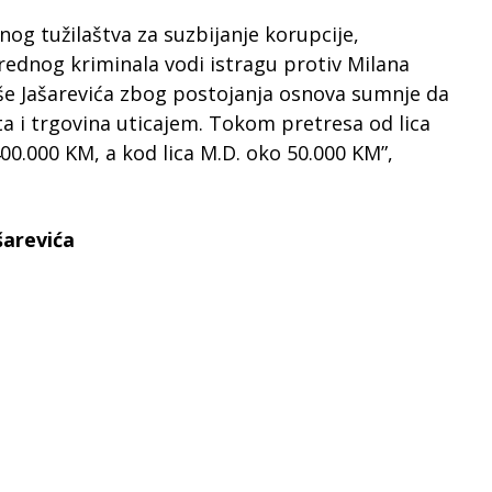
og tužilaštva za suzbijanje korupcije,
vrednog kriminala vodi istragu protiv Milana
e Jašarevića zbog postojanja osnova sumnje da
ita i trgovina uticajem. Tokom pretresa od lica
400.000 KM, a kod lica M.D. oko 50.000 KM”,
šarevića