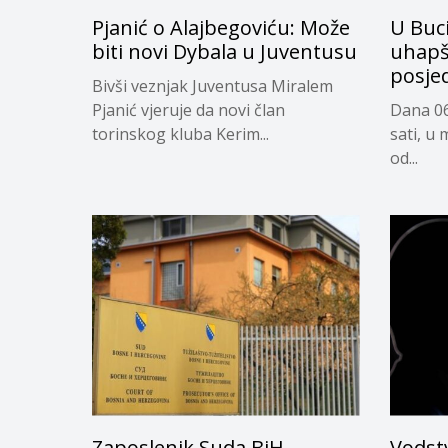
Pjanić o Alajbegoviću: Može
U Buc
biti novi Dybala u Juventusu
uhapš
posje
Bivši veznjak Juventusa Miralem
Pjanić vjeruje da novi član
Dana 06
torinskog kluba Kerim...
sati, u 
od...
Zaposlenik Suda BiH
Vodstv