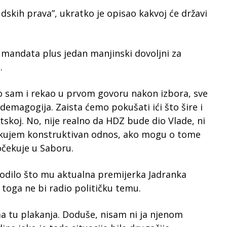
udskih prava”, ukratko je opisao kakvoj će državi
 mandata plus jedan manjinski dovoljni za
.
što sam i rekao u prvom govoru nakon izbora, sve
e demagogija. Zaista ćemo pokušati ići što šire i
tskoj. No, nije realno da HDZ bude dio Vlade, ni
čekujem konstruktivan odnos, ako mogu o tome
očekuje u Saboru.
godilo što mu aktualna premijerka Jadranka
o toga ne bi radio političku temu.
nema tu plakanja. Doduše, nisam ni ja njenom