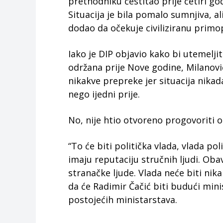
prethodniku čestitao prije četiri god
Situacija je bila pomalo sumnjiva, ali
dodao da očekuje civiliziranu primop
Iako je DIP objavio kako bi utemelji
održana prije Nove godine, Milanović
nikakve prepreke jer situacija nikada 
nego ijedni prije.
No, nije htio otvoreno progovoriti 
“To će biti politička vlada, vlada poli
imaju reputaciju stručnih ljudi. Ob
stranačke ljude. Vlada neće biti nikak
da će Radimir Čačić biti budući min
postojećih ministarstava.