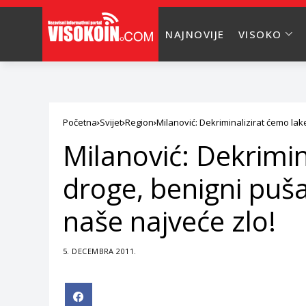
NAJNOVIJE
VISOKO
Početna
Svijet
Region
Milanović: Dekriminalizirat ćemo la
Milanović: Dekrimin
droge, benigni puš
naše najveće zlo!
5. DECEMBRA 2011.