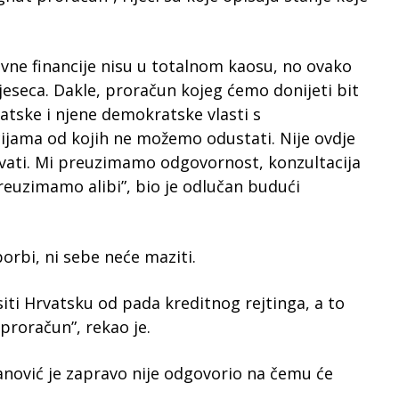
avne financije nisu u totalnom kaosu, no ovako
eseca. Dakle, proračun kojeg ćemo donijeti bit
vatske i njene demokratske vlasti s
ijama od kojih ne možemo odustati. Nije ovdje
zvati. Mi preuzimamo odgovornost, konzultacija
preuzimamo alibi”, bio je odlučan budući
porbi, ni sebe neće maziti.
ti Hrvatsku od pada kreditnog rejtinga, a to
proračun”, rekao je.
anović je zapravo nije odgovorio na čemu će