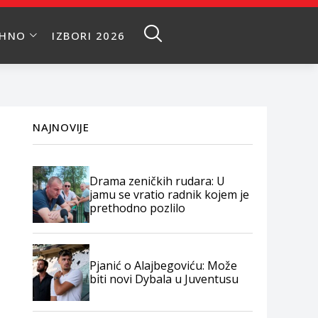
EHNO
IZBORI 2026
NAJNOVIJE
Drama zeničkih rudara: U
jamu se vratio radnik kojem je
prethodno pozlilo
Pjanić o Alajbegoviću: Može
biti novi Dybala u Juventusu