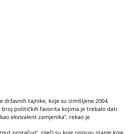
 državnih tajnike, koje su izmišljene 2004.
broj političkih favorita kojima je trebalo dati
kao ekvivalent zamjenika”, rekao je.
nut proračun”, riječi su koje opisuju stanje koje