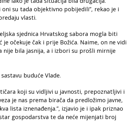
ine iako je tada situacija bila drugačija.
 oni su tada objektivno pobijedili”, rekao je i
redaju vlasti.
teljska sjednica Hrvatskog sabora mogla biti
 je očekuje čak i prije Božića. Naime, on ne vidi
nije bila jasnija, a i izbori su prošli mirnije
o sastavu buduće Vlade.
tičara koji su vidljivi u javnosti, prepoznatljivi i
aveza je nas prema birača da predložimo javne,
va lista iznenađenja.”, izjavio je i ipak priznao
istar gospodarstva te da neće mijenjati broj