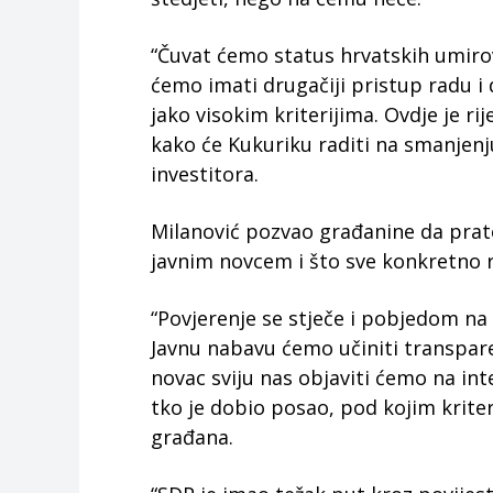
“Čuvat ćemo status hrvatskih umirov
ćemo imati drugačiji pristup radu i 
jako visokim kriterijima. Ovdje je r
kako će Kukuriku raditi na smanje
investitora.
Milanović pozvao građanine da prat
javnim novcem i što sve konkretno 
“Povjerenje se stječe i pobjedom na 
Javnu nabavu ćemo učiniti transpar
novac sviju nas objaviti ćemo na in
tko je dobio posao, pod kojim kriterij
građana.