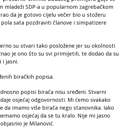
čnom mladeži SDP-a u popularnom zagrebačkom
ao da je gotovo cijelu večer bio u stožeru
 pola sata pozdraviti članove i simpatizere
jerno su stvari tako posložene jer su okolnosti
znao je ono što su svi primijetili, te dodao da su
 i jasni.
enih biračkih popisa.
 odnosno popisi birača nisu sređeni. Stvarni
 daje osjećaj odgovornosti. Mi ćemo svakako
uće da imamo više birača nego stanovnika. Iako
 nemamo osjećaj da se tu kralo. Nije mi jasno
 objasnio je Milanović.