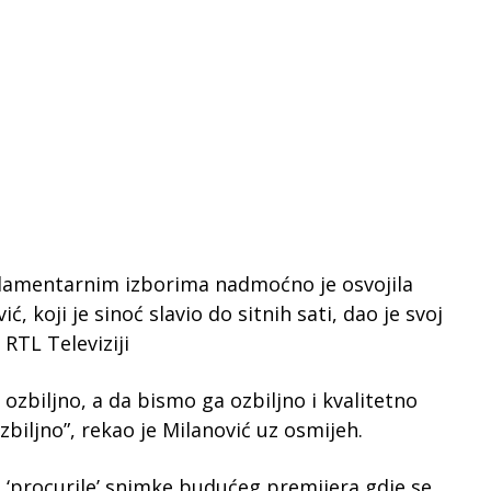
arlamentarnim izborima nadmoćno je osvojila
, koji je sinoć slavio do sitnih sati, dao je svoj
RTL Televiziji
ozbiljno, a da bismo ga ozbiljno i kvalitetno
zbiljno”, rekao je Milanović uz osmijeh.
 ‘procurile’ snimke budućeg premijera gdje se