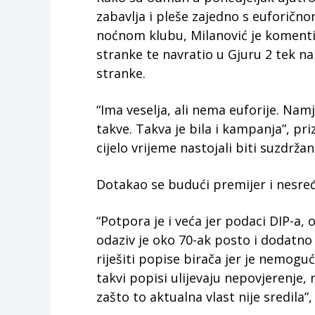
zabavlja i pleše zajedno s eufori
noćnom klubu, Milanović je komentir
stranke te navratio u Gjuru 2 tek na
stranke.
“Ima veselja, ali nema euforije. Nam
takve. Takva je bila i kampanja”, pri
cijelo vrijeme nastojali biti suzdržani
Dotakao se budući premijer i nesređ
“Potpora je i veća jer podaci DIP-a,
odaziv je oko 70-ak posto i dodatno
riješiti popise birača jer je nemog
takvi popisi ulijevaju nepovjerenje,
zašto to aktualna vlast nije sredila”,