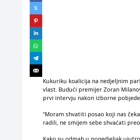
Kukuriku koalicija na nedjeljnim p
vlast. Budući premijer Zoran Milanović
prvi intervju nakon izborne pobjede 
“Moram shvatiti posao koji nas čeka 
radili, ne smijem sebe shvaćati preo
Kako su odmah u ponedjeljak ujutro