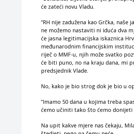
će zateći novu Vladu.
“RH nije zadužena kao Grčka, naše j
ne možemo nastaviti ni iduća dva mj
će jasna legitimacijska iskaznica Hr
međunarodnim financijskim instituc
riječ o MMF-u, njih može svatko po
će biti puno, no na kraju dana, mi 
predsjednik Vlade.
No, kako je bio strog dok je bio u o
“Imamo 50 dana u kojima treba spasi
ćemo učiniti tako što ćemo donijeti 
Na upit kakve mjere nas čekaju, Mil
štedjeti, nego na čemu neće.