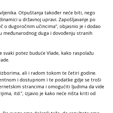
ljenika. Otpuštanja također neće biti, nego
dinamici u državnoj upravi. Zapošljavanje po
iječ o dugoročnim učincima”, objasnio je i dodao
nju međunarodnog duga i dovođenju stranih
e svaki potez buduće Vlade, kako raspolažu
rade.
izborima, ali i radom tokom te četiri godine.
entnom i dostupnom i te podatke gdje se troši
ternetskim strancima i omogućiti ljudima da vide
ima, itd.”, izjavio je kako neće ništa kriti od