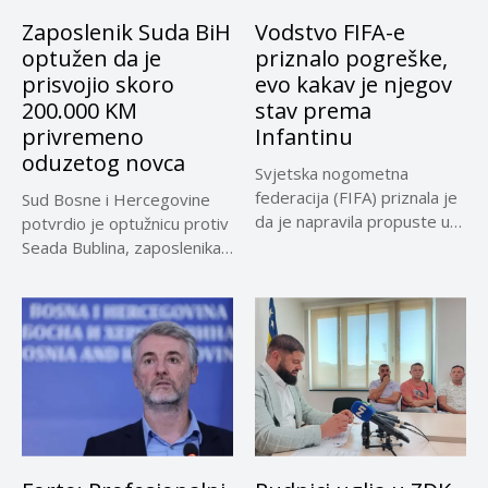
Zaposlenik Suda BiH
Vodstvo FIFA-e
optužen da je
priznalo pogreške,
prisvojio skoro
evo kakav je njegov
200.000 KM
stav prema
privremeno
Infantinu
oduzetog novca
Svjetska nogometna
federacija (FIFA) priznala je
Sud Bosne i Hercegovine
da je napravila propuste u
potvrdio je optužnicu protiv
vezi...
Seada Bublina, zaposlenika
Suda...