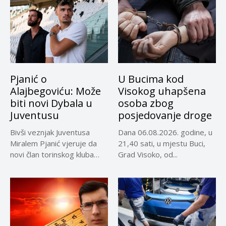
Pjanić o
U Bucima kod
Alajbegoviću: Može
Visokog uhapšena
biti novi Dybala u
osoba zbog
Juventusu
posjedovanje droge
Bivši veznjak Juventusa
Dana 06.08.2026. godine, u
Miralem Pjanić vjeruje da
21,40 sati, u mjestu Buci,
novi član torinskog kluba
Grad Visoko, od...
Kerim...