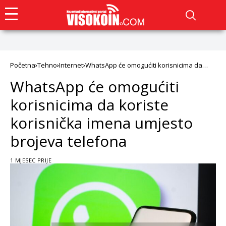
Početna
Tehno
Internet
WhatsApp će omogućiti korisnicima da
koriste korisnička imena umjesto brojeva
WhatsApp će omogućiti
telefona
korisnicima da koriste
korisnička imena umjesto
brojeva telefona
1 MJESEC PRIJE