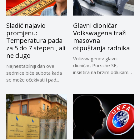
Sladić najavio
Glavni dioničar
promjenu:
Volkswagena traži
Temperatura pada
masovna
za 5 do 7 stepeni, ali
otpuštanja radnika
ne dugo
Volkswagenov glavni
dioničar, Porsche SE,
Najnestabilniji dan ove
insistira na brzim odlukama
sedmice biće subota kada
u sporu oko...
se može očekivati i pad...