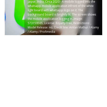
Jaipur, India, Circa 2020 - A mobile logged into the
whatsapp mobile application infront of the white
light board with whatsapp logo on it. The
background board is brightly lit. The screen shows
the mobile application logging in.,Image:
573159565, License: Royalty-free, Restrictions: ,
Model Release: no, Credit line: Amlan Mathur / Alamy
/ Alamy / Profimedia