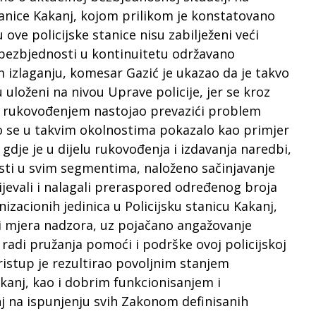
stanice Kakanj, kojom prilikom je konstatovano
ve policijske stanice nisu zabilježeni veći
e bezbjednosti u kontinuitetu održavano
m izlaganju, komesar Gazić je ukazao da je takvo
u uloženi na nivou Uprave policije, jer se kroz
m rukovođenjem nastojao prevazići problem
to se u takvim okolnostima pokazalo kao primjer
 gdje je u dijelu rukovođenja i izdavanja naredbi,
osti u svim segmentima, naloženo sačinjavanje
jevali i nalagali preraspored određenog broja
nizacionih jedinica u Policijsku stanicu Kakanj,
i mjera nadzora, uz pojačano angažovanje
e radi pružanja pomoći i podrške ovoj policijskoj
ristup je rezultirao povoljnim stanjem
kanj, kao i dobrim funkcionisanjem i
nj na ispunjenju svih Zakonom definisanih