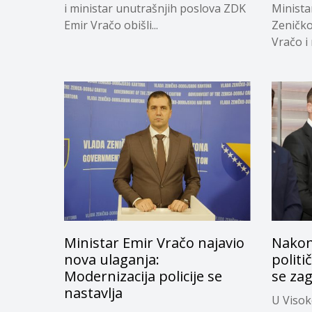
i ministar unutrašnjih poslova ZDK
Minista
Emir Vračo obišli...
Zeničk
Vračo i
uniformi
Ministar Emir Vračo najavio
Nakon
nova ulaganja:
politi
Modernizacija policije se
se zag
nastavlja
U Visok