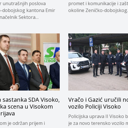
r unutrašnjih poslova
promet i komunikacije i zašt
o-dobojskog kantona Emir
okoline Zeničko-dobojskog
 načelnik Sektora
kantona...
sane policije...
 sastanka SDA Visoko,
Vračo i Gazić uručili 
čka scena u Visokom
vozilo Policiji Visoko
rijava
Policijska uprava II Visoko 
om je održan prijem i
je za novo terensko vozilo