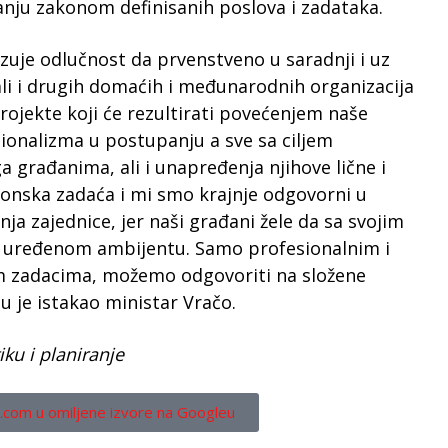
nju zakonom definisanih poslova i zadataka.
zuje odlučnost da prvenstveno u saradnji i uz
li i drugih domaćih i međunarodnih organizacija
projekte koji će rezultirati povećenjem naše
sionalizma u postupanju a sve sa ciljem
a građanima, ali i unapređenja njihove lične i
konska zadaća i mi smo krajnje odgovorni u
nja zajednice, jer naši građani žele da sa svojim
i uređenom ambijentu. Samo profesionalnim i
m zadacima, možemo odgovoriti na složene
u je istakao ministar Vračo.
ku i planiranje
.com u omiljene izvore na Googleu