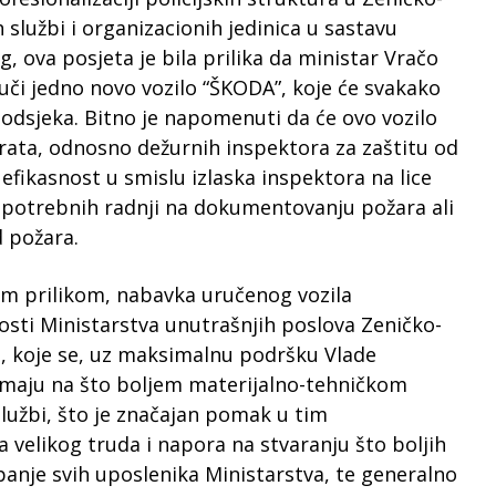
 službi i organizacionih jedinica u sastavu
 ova posjeta je bila prilika da ministar Vračo
uči jedno novo vozilo “ŠKODA”, koje će svakako
 odsjeka. Bitno je napomenuti da će ovo vozilo
orata, odnosno dežurnih inspektora za zaštitu od
 efikasnost u smislu izlaska inspektora na lice
 potrebnih radnji na dokumentovanju požara ali
d požara.
om prilikom, nabavka uručenog vozila
nosti Ministarstva unutrašnjih poslova Zeničko-
e, koje se, uz maksimalnu podršku Vlade
maju na što boljem materijalno-tehničkom
službi, što je značajan pomak u tim
a velikog truda i napora na stvaranju što boljih
panje svih uposlenika Ministarstva, te generalno