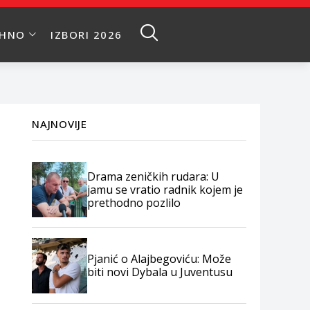
EHNO
IZBORI 2026
NAJNOVIJE
Drama zeničkih rudara: U
jamu se vratio radnik kojem je
prethodno pozlilo
Pjanić o Alajbegoviću: Može
biti novi Dybala u Juventusu