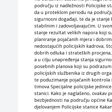
području iz nadležnosti Policijske 
da u proteklom periodu na području o
sigurnosni događaji, te da je stanj
stabilnim i zadovoljavajućim. U svo
stanje rezultat velikih napora koji s
planiranje pojačanih mjera i dobri
nedostajućih policijskih kadrova, š
dobrih odluka i strateških procjena,
a u cilju unapređenja stanja sigurn
posebnih planova koji su podrazumi
policijskih službenika iz drugih orga
te poduzimanje pojačanih kontrola 
timova Specijalne policijske jedinic
stanici. Kako je naglašeno, ovakav p
bezbjednosti na području općine Ka
djelovanjem Policijske stanice Kaka