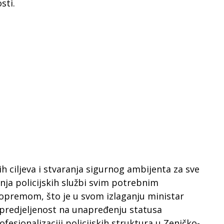
sti.
ih ciljeva i stvaranja sigurnog ambijenta za sve
ja policijskih službi svim potrebnim
 opremom, što je u svom izlaganju ministar
 opredjeljenost na unapređenju statusa
ofesionalizaciji policijskih struktura u Zeničko-