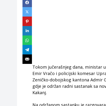
Tokom jučerašnjeg dana, ministar 
Emir Vračo i policijski komesar Upra
Zeničko-dobojskog kantona Admir Gazi
gdje je održan radni sastanak sa n
Kakanj.
Na održanom sastanku je razgovaran