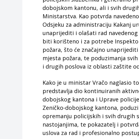
dobojskom kantonu, ali i svih drugih
Ministarstva. Kao potvrda navedenog,
Odsjeku za administraciju Kakanj ur
unaprijediti i olašati rad navedenog
biti korišteno i za potrebe Inspekt
požara, što će značajno unaprijediti
mjesta požara, te poduzimanja svih
i drugih poslova iz oblasti zaštite o
Kako je u ministar Vračo naglasio t
predstavlja dio kontinuiranih aktiv
dobojskog kantona i Uprave policij
Zeničko-dobojskog kantona, poduzi
opremanju policijskih i svih drugih 
nastojanjima, te pokazatelj i potvrd
uslova za rad i profesionalno postu