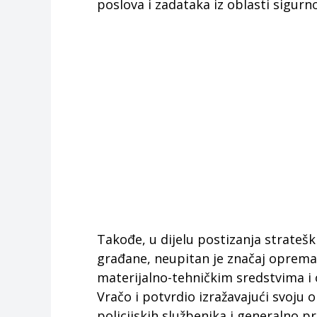
poslova i zadataka iz oblasti sigurno
Takođe, u dijelu postizanja stratešk
građane, neupitan je značaj opreman
materijalno-tehničkim sredstvima i
Vračo i potvrdio izražavajući svoju
policijskih službenika i generalno pr