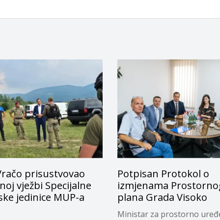
Vračo prisustvovao
Potpisan Protokol o
oj vježbi Specijalne
izmjenama Prostorno
jske jedinice MUP-a
plana Grada Visoko
Ministar za prostorno uređ