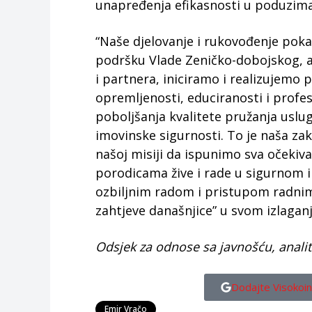
unapređenja efikasnosti u poduzima
“Naše djelovanje i rukovođenje poka
podršku Vlade Zeničko-dobojskog, a
i partnera, iniciramo i realizujemo 
opremljenosti, educiranosti i profe
poboljšanja kvalitete pružanja uslug
imovinske sigurnosti. To je naša za
našoj misiji da ispunimo sva očekiva
porodicama žive i rade u sigurnom 
ozbiljnim radom i pristupom radni
zahtjeve današnjice” u svom izlaganj
Odsjek za odnose sa javnošću, analiti
Dodajte Visokoin
Emir Vračo