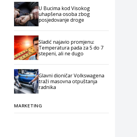
U Bucima kod Visokog
uhapšena osoba zbog
posjedovanje droge
Sladić najavio promjenu:
Temperatura pada za 5 do 7
stepeni, ali ne dugo
Glavni dioničar Volkswagena
traži masovna otpuštanja
radnika
MARKETING