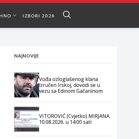
EHNO
IZBORI 2026
NAJNOVIJE
Vođa ozloglašenog klana
izručen Irskoj, dovodi se u
vezu sa Edinom Gačaninom
VITOROVIĆ (Cvjetko) MIRJANA
10.08.2026. u 14:00 sati