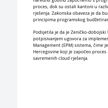
narednu godinu započnemo s progr
proces, dok su ostali kantoni u raz
rješenja. Zakonska obaveza je da bu
principima programskog budžetiranja 
Podsjetila je da je Zeničko-dobojski
potpisivanjem ugovora za implemen
Management (EPM) sistema, čime je 
Hercegovine koji je započeo proce
savremenih cloud rješenja.