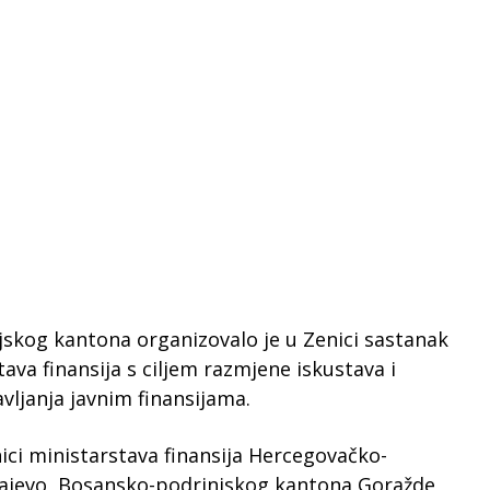
jskog kantona organizovalo je u Zenici sastanak
va finansija s ciljem razmjene iskustava i
vljanja javnim finansijama.
ici ministarstava finansija Hercegovačko-
ajevo, Bosansko-podrinjskog kantona Goražde,