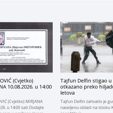
OVIĆ (Cvjetko)
Tajfun Delfin stigao u
A 10.08.2026. u 14:00
otkazano preko hiljad
letova
VIĆ (Cvjetko) MIRJANA
Tajfun Delfin zahvatio je gu
26. u 14:00 sati Dodajte
naseljenu oblast na istoku 