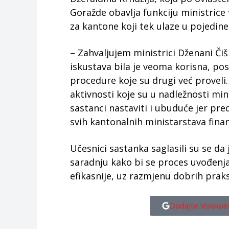
Goražde obavlja funkciju ministrice 
za kantone koji tek ulaze u pojedine
– Zahvaljujem ministrici Dženani Čiš
iskustava bila je veoma korisna, po
procedure koje su drugi već proveli.
aktivnosti koje su u nadležnosti min
sastanci nastaviti i ubuduće jer pr
svih kantonalnih ministarstava finans
Učesnici sastanka saglasili su se d
saradnju kako bi se proces uvođen
efikasnije, uz razmjenu dobrih prak
Dodajte Visokoin