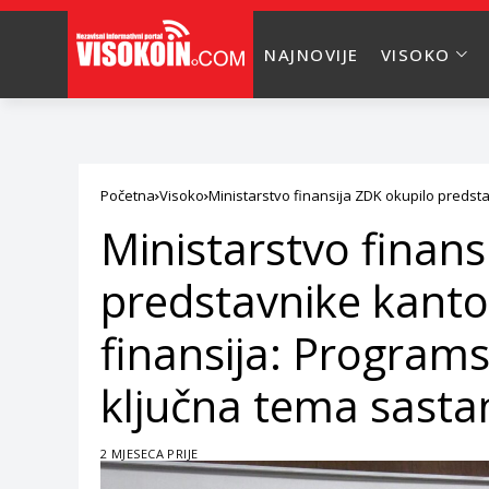
NAJNOVIJE
VISOKO
Početna
Visoko
Ministarstvo finansija ZDK okupilo predst
ključna tema sastanka
Ministarstvo finans
predstavnike kanto
finansija: Program
ključna tema sasta
2 MJESECA PRIJE