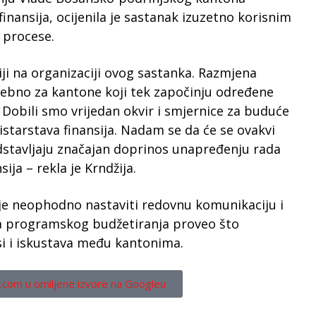
finansija, ocijenila je sastanak izuzetno korisnim
 procese.
iji na organizaciji ovog sastanka. Razmjena
sebno za kantone koji tek započinju određene
 Dobili smo vrijedan okvir i smjernice za buduće
istarstava finansija. Nadam se da će se ovakvi
edstavljaju značajan doprinos unapređenju rada
ija – rekla je Krndžija.
a je neophodno nastaviti redovnu komunikaciju i
ja programskog budžetiranja proveo što
si i iskustava među kantonima.
.com u omiljene izvore na Googleu