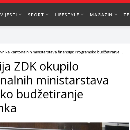
VIJESTI
SPORT
LIFESTYLE
MAGAZIN
T
avnike kantonalnih ministarstava finansija: Programsko budžetiranje
ija ZDK okupilo
nalnih ministarstava
sko budžetiranje
nka