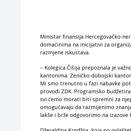
Ministar finansija Hercegovačko-ner
domaćinima na inicijativi za organi
razmjene iskustava.
– Kolegica Čišija prepoznala je važ
kantonima. Zeničko-dobojski kanton
Mi smo trenutno u fazi nabavke potr
provodi ZDK. Programsko budžetiran
svi ćemo morati biti spremni za nj
omogućavaju da razmijenimo znanja, 
lakše i brže odgovorimo na izazove 
Džeraldina Krndžija, koja po ovlaš