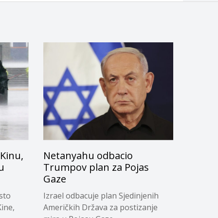
 Kinu,
Netanyahu odbacio
u
Trumpov plan za Pojas
Gaze
sto
Izrael odbacuje plan Sjedinjenih
Kine,
Američkih Država za postizanje