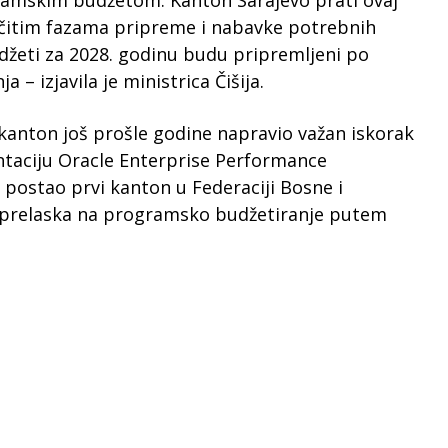
amskim budžetom. Kanton Sarajevo prati ovaj
ličitim fazama pripreme i nabavke potrebnih
džeti za 2028. godinu budu pripremljeni po
– izjavila je ministrica Čišija.
 kanton još prošle godine napravio važan iskorak
taciju Oracle Enterprise Performance
postao prvi kanton u Federaciji Bosne i
s prelaska na programsko budžetiranje putem