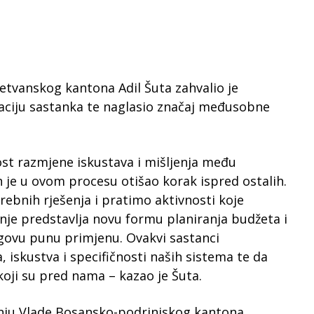
etvanskog kantona Adil Šuta zahvalio je
zaciju sastanka te naglasio značaj međusobne
nost razmjene iskustava i mišljenja među
 je u ovom procesu otišao korak ispred ostalih.
ebnih rješenja i pratimo aktivnosti koje
je predstavlja novu formu planiranja budžeta i
egovu punu primjenu. Ovakvi sastanci
iskustva i specifičnosti naših sistema te da
koji su pred nama – kazao je Šuta.
tenju Vlade Bosansko-podrinjskog kantona