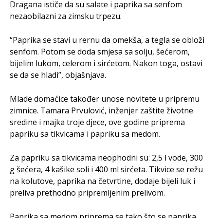
Dragana ističe da su salate i paprika sa senfom
nezaobilazni za zimsku trpezu.
“Paprika se stavi u rernu da omekša, a tegla se obloži
senfom. Potom se doda smjesa sa solju, šećerom,
bijelim lukom, celerom i sirćetom. Nakon toga, ostavi
se da se hladi”, objašnjava.
Mlade domaćice također unose novitete u pripremu
zimnice. Tamara Prvulović, inženjer zaštite životne
sredine i majka troje djece, ove godine priprema
papriku sa tikvicama i papriku sa medom.
Za papriku sa tikvicama neophodni su: 2,5 l vode, 300
g šećera, 4 kašike soli i 400 ml sirćeta. Tikvice se režu
na kolutove, paprika na četvrtine, dodaje bijeli luk i
preliva prethodno pripremljenim prelivom.
Paprika sa medom priprema se tako što se paprika