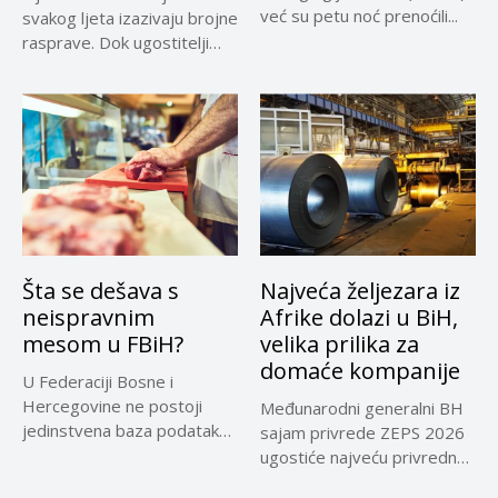
već su petu noć prenoćili...
svakog ljeta izazivaju brojne
rasprave. Dok ugostitelji
upozoravaju...
Šta se dešava s
Najveća željezara iz
neispravnim
Afrike dolazi u BiH,
mesom u FBiH?
velika prilika za
domaće kompanije
U Federaciji Bosne i
Hercegovine ne postoji
Međunarodni generalni BH
jedinstvena baza podataka
sajam privrede ZEPS 2026
o kontrolama,...
ugostiće najveću privrednu
delegaciju iz...