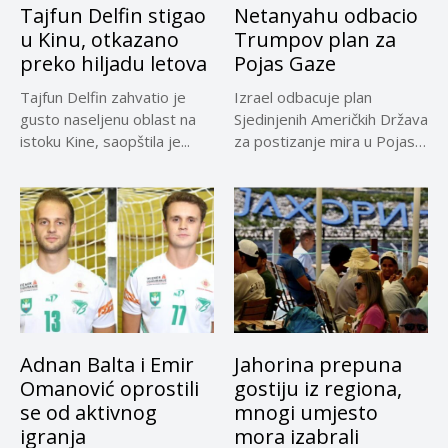
Tajfun Delfin stigao
Netanyahu odbacio
u Kinu, otkazano
Trumpov plan za
preko hiljadu letova
Pojas Gaze
Tajfun Delfin zahvatio je
Izrael odbacuje plan
gusto naseljenu oblast na
Sjedinjenih Američkih Država
istoku Kine, saopštila je...
za postizanje mira u Pojasu
Gaze,...
Adnan Balta i Emir
Jahorina prepuna
Omanović oprostili
gostiju iz regiona,
se od aktivnog
mnogi umjesto
igranja
mora izabrali