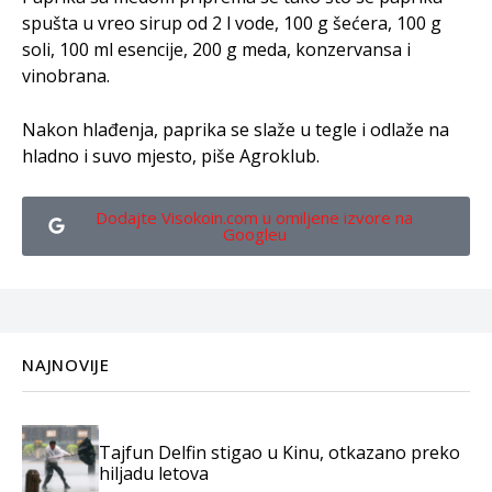
spušta u vreo sirup od 2 l vode, 100 g šećera, 100 g
soli, 100 ml esencije, 200 g meda, konzervansa i
vinobrana.
Nakon hlađenja, paprika se slaže u tegle i odlaže na
hladno i suvo mjesto, piše Agroklub.
Dodajte Visokoin.com u omiljene izvore na
Googleu
NAJNOVIJE
Tajfun Delfin stigao u Kinu, otkazano preko
hiljadu letova