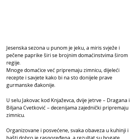
Jesenska sezona u punom je jeku, a miris svježe i
pečene paprike širi se brojnim domaćinstvima širom
regije.
Mnoge domaćice već pripremaju zimnicu, dijeleći
recepte i savjete kako bi na sto donijele prave
gurmanske đakonije.
U selu Jakovac kod Knjaževca, dvije jetrve – Dragana i
Biljana Cvetković – decenijama zajednički pripremaju
zimnicu.
Organizovane i posvećene, svaka obaveza u kuhinji i
bašti dobro je raspoređena, a rezultat su bogate