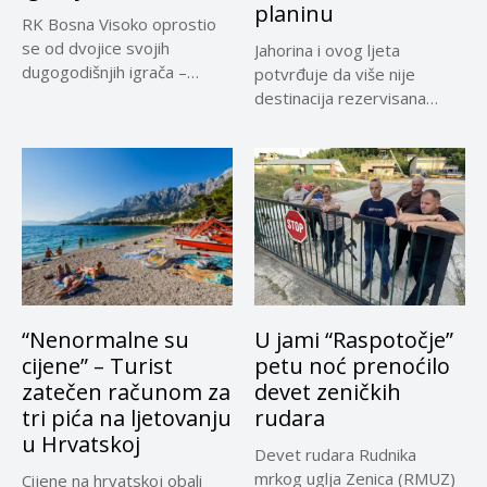
planinu
RK Bosna Visoko oprostio
se od dvojice svojih
Jahorina i ovog ljeta
dugogodišnjih igrača –
potvrđuje da više nije
Adnana...
destinacija rezervisana
samo za...
“Nenormalne su
U jami “Raspotočje”
cijene” – Turist
petu noć prenoćilo
zatečen računom za
devet zeničkih
tri pića na ljetovanju
rudara
u Hrvatskoj
Devet rudara Rudnika
mrkog uglja Zenica (RMUZ)
Cijene na hrvatskoj obali