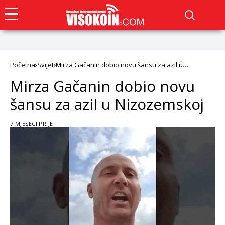
Početna
Svijet
Mirza Gačanin dobio novu šansu za azil u
Nizozemskoj
Mirza Gačanin dobio novu
šansu za azil u Nizozemskoj
7 MJESECI PRIJE