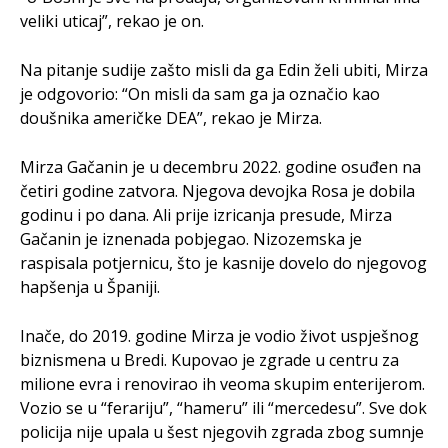
veliki uticaj”, rekao je on.
Na pitanje sudije zašto misli da ga Edin želi ubiti, Mirza
je odgovorio: “On misli da sam ga ja označio kao
doušnika američke DEA”, rekao je Mirza.
Mirza Gačanin je u decembru 2022. godine osuđen na
četiri godine zatvora. Njegova devojka Rosa je dobila
godinu i po dana. Ali prije izricanja presude, Mirza
Gačanin je iznenada pobjegao. Nizozemska je
raspisala potjernicu, što je kasnije dovelo do njegovog
hapšenja u Španiji.
Inače, do 2019. godine Mirza je vodio život uspješnog
biznismena u Bredi. Kupovao je zgrade u centru za
milione evra i renovirao ih veoma skupim enterijerom.
Vozio se u “ferariju”, “hameru” ili “mercedesu”. Sve dok
policija nije upala u šest njegovih zgrada zbog sumnje