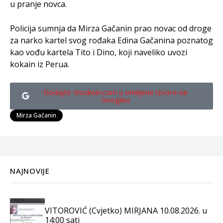
u pranje novca.
Policija sumnja da Mirza Gačanin prao novac od droge
za narko kartel svog rođaka Edina Gačanina poznatog
kao vođu kartela Tito i Dino, koji naveliko uvozi
kokain iz Perua.
Dodajte Visokoin.com u omiljene izvore na
Googleu
Mirza Gačanin
NAJNOVIJE
VITOROVIĆ (Cvjetko) MIRJANA 10.08.2026. u
14:00 sati