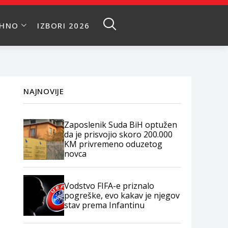
EHNO
IZBORI 2026
NAJNOVIJE
Zaposlenik Suda BiH optužen
da je prisvojio skoro 200.000
KM privremeno oduzetog
novca
Vodstvo FIFA-e priznalo
pogreške, evo kakav je njegov
stav prema Infantinu