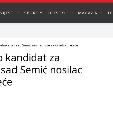
VIJESTI
SPORT
LIFESTYLE
MAGAZIN
T
nika, a Esad Semić nosilac liste za Gradsko vijeće
o kandidat za
Esad Semić nosilac
eće