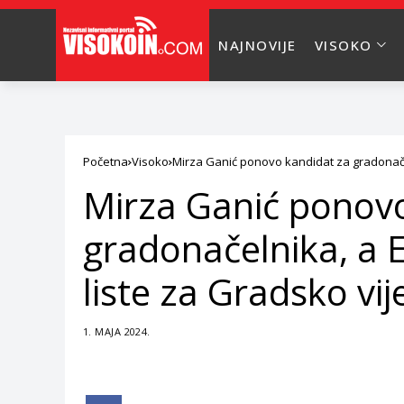
NAJNOVIJE
VISOKO
Početna
Visoko
Mirza Ganić ponovo kandidat za gradonačel
Mirza Ganić ponov
gradonačelnika, a 
liste za Gradsko vij
1. MAJA 2024.