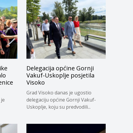
ike
Delegacija općine Gornji
alo
Vakuf-Uskoplje posjetila
enice
Visoko
Grad Visoko danas je ugostio
 je
delegaciju općine Gornji Vakuf-
Uskoplje, koju su predvodili...