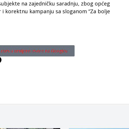
 subjekte na zajedničku saradnju, zbog općeg
fer i korektnu kampanju sa sloganom “Za bolje
.com u omiljene izvore na Googleu