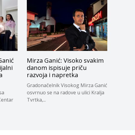
Ganić
Mirza Ganić: Visoko svakim
jalni
danom ispisuje priču
a
razvoja i napretka
Gradonačelnik Visokog Mirza Ganić
sa
osvrnuo se na radove u ulici Kralja
Centar
Tvrtka,...