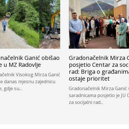
načelnik Ganić obišao
Gradonačelnik Mirza 
e u MZ Radovlje
posjetio Centar za soci
rad: Briga o građanim
čelnik Visokog Mirza Ganić
ostaje prioritet
je danas mjesnu zajednicu
, gdje su...
Gradonačelnik Mirza Ganić 
saradnicama posjetio je JU 
za socijalni rad...