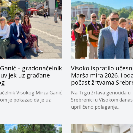
 Ganić – gradonačelnik
Visoko ispratilo učesn
e uvijek uz građane
Marša mira 2026. i od
og
počast žrtvama Srebr
čelnik Visokog Mirza Ganić
Na Trgu žrtava genocida u
nom je pokazao da je uz
Srebrenici u Visokom danas
upriličeno polaganje...