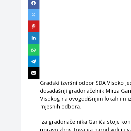
Gradski izvršni odbor SDA Visoko j
dosadašnji gradonačelnik Mirza Gan
Visokog na ovogodišnjim lokalnim i
mjesnih odbora.
Iza gradonačelnika Ganića stoje konk
upravo zbog toga ga narod voli i uv