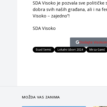
SDA Visoko je pozvala sve političke
dobra svih naših građana, ali i na 
Visoko – zajedno”!
SDA Visoko
Dodajte Visokoin
Esad Semić
Lokalni Izbori 2024
Mirza Ganić
MOŽDA VAS ZANIMA