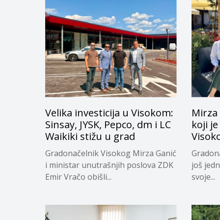
Velika investicija u Visokom:
Mirza
Sinsay, JYSK, Pepco, dm i LC
koji j
Waikiki stižu u grad
Visok
Gradonačelnik Visokog Mirza Ganić
Gradona
i ministar unutrašnjih poslova ZDK
još jed
Emir Vračo obišli...
svoje...