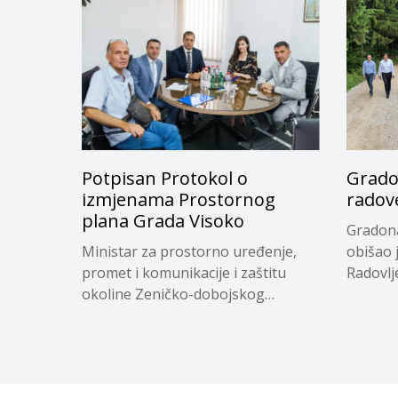
Potpisan Protokol o
Grado
izmjenama Prostornog
radov
plana Grada Visoko
Gradona
Ministar za prostorno uređenje,
obišao 
promet i komunikacije i zaštitu
Radovlje
okoline Zeničko-dobojskog
kantona...