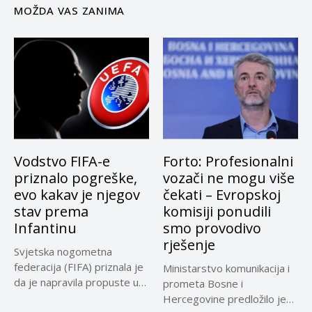
MOŽDA VAS ZANIMA
Vodstvo FIFA-e
Forto: Profesionalni
priznalo pogreške,
vozači ne mogu više
evo kakav je njegov
čekati – Evropskoj
stav prema
komisiji ponudili
Infantinu
smo provodivo
rješenje
Svjetska nogometna
federacija (FIFA) priznala je
Ministarstvo komunikacija i
da je napravila propuste u
prometa Bosne i
vezi...
Hercegovine predložilo je