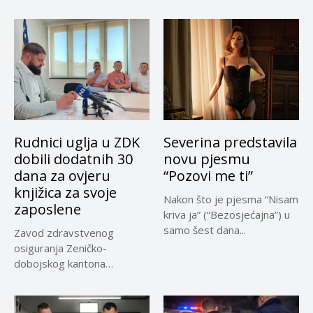
Evropskoj komisiji
privremeno...
Rudnici uglja u ZDK
Severina predstavila
dobili dodatnih 30
novu pjesmu
dana za ovjeru
“Pozovi me ti”
knjižica za svoje
Nakon što je pjesma “Nisam
zaposlene
kriva ja” (“Bezosjećajna”) u
samo šest dana...
Zavod zdravstvenog
osiguranja Zeničko-
dobojskog kantona
omogućio je dodatni rok od
30 dana...