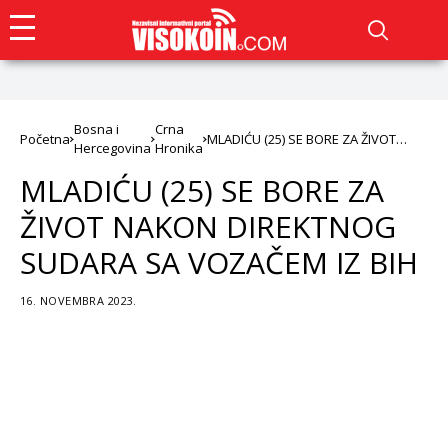
Bosna i
Crna
Početna
MLADIĆU (25) SE BORE ZA ŽIVOT
Hercegovina
Hronika
NAKON DIREKTNOG SUDARA SA
VOZAČEM IZ BIH
MLADIĆU (25) SE BORE ZA
ŽIVOT NAKON DIREKTNOG
SUDARA SA VOZAČEM IZ BIH
16. NOVEMBRA 2023.