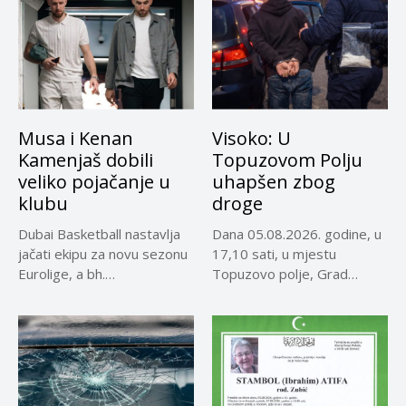
Musa i Kenan
Visoko: U
Kamenjaš dobili
Topuzovom Polju
veliko pojačanje u
uhapšen zbog
klubu
droge
Dubai Basketball nastavlja
Dana 05.08.2026. godine, u
jačati ekipu za novu sezonu
17,10 sati, u mjestu
Eurolige, a bh.
Topuzovo polje, Grad
reprezentativci...
Visoko,...