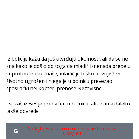
Iz policije kažu da još utvrđuju okolnosti, ali da se ne
zna kako je došlo do toga da mladić iznenada pređe u
suprotnu traku. Inače, mladić je teško povrijeđen,
životno ugrožen i njega je u bolnicu prevezao
spasilački helikopter, prenose Nezavisne.
I vozač iz BiH je prebačen u bolnicu, ali on ima daleko
lakše povrede.
Dodajte Visokoin.com u omiljene izvore na
Googleu