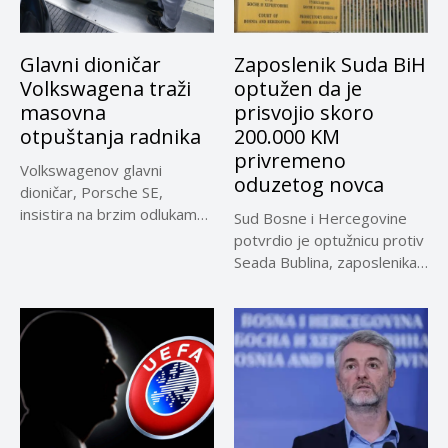
Glavni dioničar
Zaposlenik Suda BiH
Volkswagena traži
optužen da je
masovna
prisvojio skoro
otpuštanja radnika
200.000 KM
privremeno
Volkswagenov glavni
oduzetog novca
dioničar, Porsche SE,
insistira na brzim odlukama
Sud Bosne i Hercegovine
u sporu oko...
potvrdio je optužnicu protiv
Seada Bublina, zaposlenika
Suda...