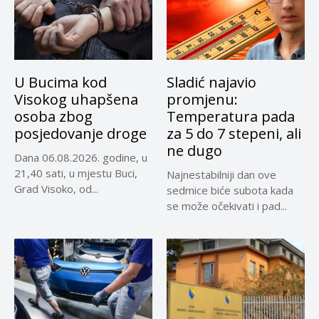
U Bucima kod
Sladić najavio
Visokog uhapšena
promjenu:
osoba zbog
Temperatura pada
posjedovanje droge
za 5 do 7 stepeni, ali
ne dugo
Dana 06.08.2026. godine, u
21,40 sati, u mjestu Buci,
Najnestabilniji dan ove
Grad Visoko, od...
sedmice biće subota kada
se može očekivati i pad...