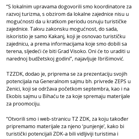
“S lokalnim upravama dogovorili smo koordinatore za
razvoj turizma, s obzirom da lokalne zajednice nisu u
mogućnosti da u kratkom periodu osnuju turističke
zajednice. Takvu zakonsku mogućnost, do sada,
iskoristio je samo Kakanj, koji je osnovao turističku
zajednicu, a prema informacijama koje smo dobili sa
terena, sljedeći će biti Grad Visoko. Oni će to uraditi u
narednoj budžetskoj godini”, najavljuje Ibrišimović.
TZZDK, dodao je, priprema se za prezentaciju svojih
potencijala na Generalnom sajmu bh. privrede ZEPS u
Zenici, koji se održava početkom septembra, kao i na
Ekobis sajmu u Bihaću te za koje spremaju materijale
za proomociju.
“Otvorili smo i web-stranicu TZ ZDK, za koju također
pripremamo materijale za njeno ‘punjenje’, kako bi
turistički potencijali ZDK-a bili vidljiviji turistima i