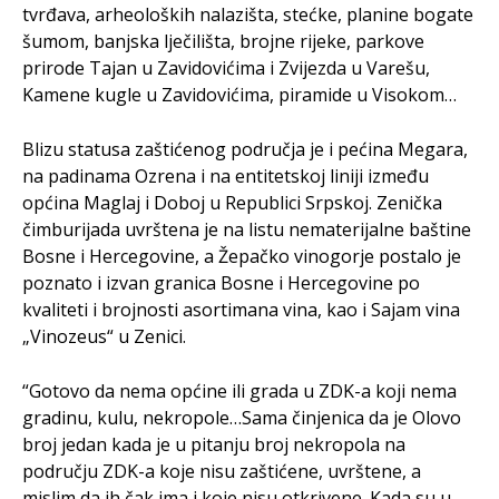
tvrđava, arheoloških nalazišta, stećke, planine bogate
šumom, banjska lječilišta, brojne rijeke, parkove
prirode Tajan u Zavidovićima i Zvijezda u Varešu,
Kamene kugle u Zavidovićima, piramide u Visokom…
Blizu statusa zaštićenog područja je i pećina Megara,
na padinama Ozrena i na entitetskoj liniji između
općina Maglaj i Doboj u Republici Srpskoj. Zenička
čimburijada uvrštena je na listu nematerijalne baštine
Bosne i Hercegovine, a Žepačko vinogorje postalo je
poznato i izvan granica Bosne i Hercegovine po
kvaliteti i brojnosti asortimana vina, kao i Sajam vina
„Vinozeus“ u Zenici.
“Gotovo da nema općine ili grada u ZDK-a koji nema
gradinu, kulu, nekropole…Sama činjenica da je Olovo
broj jedan kada je u pitanju broj nekropola na
području ZDK-a koje nisu zaštićene, uvrštene, a
mislim da ih čak ima i koje nisu otkrivene. Kada su u