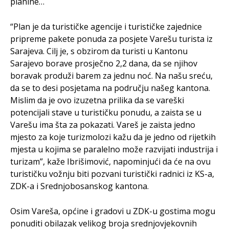
planine…
“Plan je da turističke agencije i turističke zajednice
pripreme pakete ponuda za posjete Varešu turista iz
Sarajeva. Cilj je, s obzirom da turisti u Kantonu
Sarajevo borave prosječno 2,2 dana, da se njihov
boravak produži barem za jednu noć. Na našu sreću,
da se to desi posjetama na području našeg kantona.
Mislim da je ovo izuzetna prilika da se vareški
potencijali stave u turističku ponudu, a zaista se u
Varešu ima šta za pokazati. Vareš je zaista jedno
mjesto za koje turizmolozi kažu da je jedno od rijetkih
mjesta u kojima se paralelno može razvijati industrija i
turizam”, kaže Ibrišimović, napominjući da će na ovu
turističku vožnju biti pozvani turistički radnici iz KS-a,
ZDK-a i Srednjobosanskog kantona.
Osim Vareša, općine i gradovi u ZDK-u gostima mogu
ponuditi obilazak velikog broja srednjovjekovnih