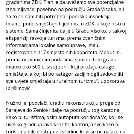
građanima ZDK. Plan je da uvežemo sve potencijalne
iznajmljivače, posebno na području Grada Visoko, ali
za to će nam biti potrebna i podrška inspekcija.
Imamo puno smještajnih jedinica u ZDK-u koje nisu u
sistemu. Sama činjenica da je u Gradu Visoko, u takvoj
ekspanziji razvoja turizma, prema zvaničnim
informacijama lokalne samouprave, imaju
registrovanih 117 smještajnih kapaciteta. Međutim,
prema nezvaničnim podacima, samo u tom gradu
imamo oko 500 u ‘sivoj zoni’, koji pružaju usluge
smještaja, a koji bi po kategorizaciji mogli zadovoljiti
sve uvjete smještaja u ruralnom turizmu”, upozorava
Ibrišimović.
Nužno je, podvlači, uraditi rekonstrukciju pruge od
Sarajeva do Zenice i dalje na području tog kantona,
kako bi turistima, osim autoputa koridora Vc, koji se
uveliko gradi upravo kroz taj kanton, a sve kako bi
turistima bile dostupne i sredine koje se ne nalaze na