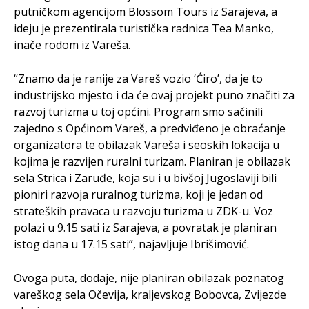
putničkom agencijom Blossom Tours iz Sarajeva, a
ideju je prezentirala turistička radnica Tea Manko,
inače rodom iz Vareša.
“Znamo da je ranije za Vareš vozio ‘Ćiro’, da je to
industrijsko mjesto i da će ovaj projekt puno značiti za
razvoj turizma u toj općini. Program smo sačinili
zajedno s Općinom Vareš, a predviđeno je obraćanje
organizatora te obilazak Vareša i seoskih lokacija u
kojima je razvijen ruralni turizam. Planiran je obilazak
sela Strica i Zaruđe, koja su i u bivšoj Jugoslaviji bili
pioniri razvoja ruralnog turizma, koji je jedan od
strateških pravaca u razvoju turizma u ZDK-u. Voz
polazi u 9.15 sati iz Sarajeva, a povratak je planiran
istog dana u 17.15 sati”, najavljuje Ibrišimović.
Ovoga puta, dodaje, nije planiran obilazak poznatog
vareškog sela Očevija, kraljevskog Bobovca, Zvijezde