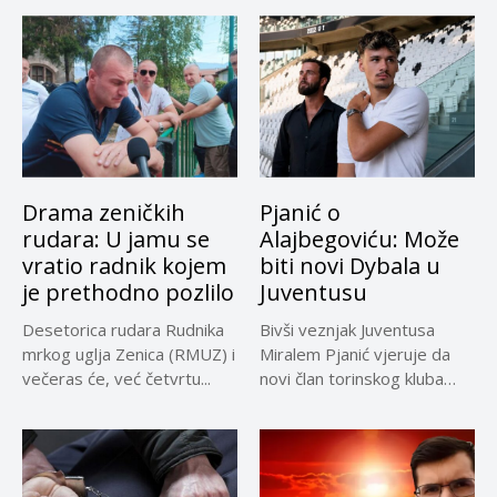
Drama zeničkih
Pjanić o
rudara: U jamu se
Alajbegoviću: Može
vratio radnik kojem
biti novi Dybala u
je prethodno pozlilo
Juventusu
Desetorica rudara Rudnika
Bivši veznjak Juventusa
mrkog uglja Zenica (RMUZ) i
Miralem Pjanić vjeruje da
večeras će, već četvrtu...
novi član torinskog kluba
Kerim...