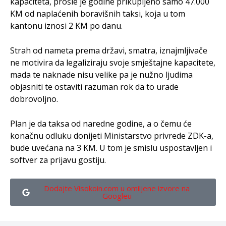
kapaciteta, prošle je godine prikupljeno samo 47.000
KM od naplaćenih boravišnih taksi, koja u tom
kantonu iznosi 2 KM po danu.
Strah od nameta prema državi, smatra, iznajmljivače
ne motivira da legaliziraju svoje smještajne kapacitete,
mada te naknade nisu velike pa je nužno ljudima
objasniti te ostaviti razuman rok da to urade
dobrovoljno.
Plan je da taksa od naredne godine, a o čemu će
konačnu odluku donijeti Ministarstvo privrede ZDK-a,
bude uvećana na 3 KM. U tom je smislu uspostavljen i
softver za prijavu gostiju.
Dodajte Visokoin.com u omiljene izvore na
Googleu