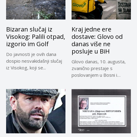
Bizaran slučaj iz
Kraj jedne ere
Visokog: Palili otpad,
dostave: Glovo od
izgorio im Golf
danas više ne
posluje u BiH
Do javnosti je ovih dana
dospio nesvakidašnji slučaj
Glovo danas, 10. augusta,
iz Visokog, koji se...
zvanično prestaje s
poslovanjem u Bosni i
Hercegovini,...