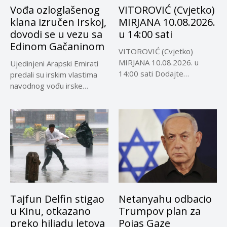
Vođa ozloglašenog
VITOROVIĆ (Cvjetko)
klana izručen Irskoj,
MIRJANA 10.08.2026.
dovodi se u vezu sa
u 14:00 sati
Edinom Gačaninom
VITOROVIĆ (Cvjetko)
MIRJANA 10.08.2026. u
Ujedinjeni Arapski Emirati
14:00 sati Dodajte
predali su irskim vlastima
Visokoin.com u omiljene
navodnog vođu irske
izvore...
kriminalne grupe...
Tajfun Delfin stigao
Netanyahu odbacio
u Kinu, otkazano
Trumpov plan za
preko hiljadu letova
Pojas Gaze