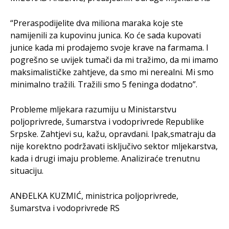
“Preraspodijelite dva miliona maraka koje ste
namijenili za kupovinu junica. Ko će sada kupovati
junice kada mi prodajemo svoje krave na farmama. I
pogrešno se uvijek tumači da mi tražimo, da mi imamo
maksimalističke zahtjeve, da smo mi nerealni. Mi smo
minimalno tražili. Tražili smo 5 feninga dodatno”.
Probleme mljekara razumiju u Ministarstvu
poljoprivrede, šumarstva i vodoprivrede Republike
Srpske. Zahtjevi su, kažu, opravdani. Ipak,smatraju da
nije korektno podržavati isključivo sektor mljekarstva,
kada i drugi imaju probleme. Analiziraće trenutnu
situaciju.
ANĐELKA KUZMIĆ, ministrica poljoprivrede,
šumarstva i vodoprivrede RS