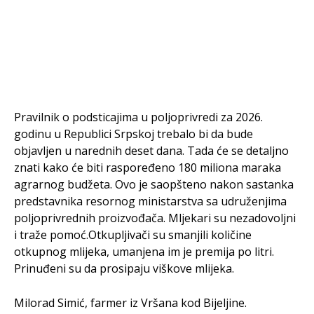
Pravilnik o podsticajima u poljoprivredi za 2026.
godinu u Republici Srpskoj trebalo bi da bude
objavljen u narednih deset dana. Tada će se detaljno
znati kako će biti raspoređeno 180 miliona maraka
agrarnog budžeta. Ovo je saopšteno nakon sastanka
predstavnika resornog ministarstva sa udruženjima
poljoprivrednih proizvođača. Mljekari su nezadovoljni
i traže pomoć.Otkupljivači su smanjili količine
otkupnog mlijeka, umanjena im je premija po litri.
Prinuđeni su da prosipaju viškove mlijeka.
Milorad Simić, farmer iz Vršana kod Bijeljine.