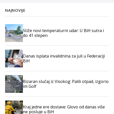
NAJNOVIJE
Stiže novi temperaturni udar: U BiH sutra i
do 41 stepen
Danas isplata invalidnina za juli u Federaciji
BiH
Bizaran slučaj iz Visokog: Palili otpad, izgorio
im Golf
Kraj jedne ere dostave: Glovo od danas više
ne posluje u BiH