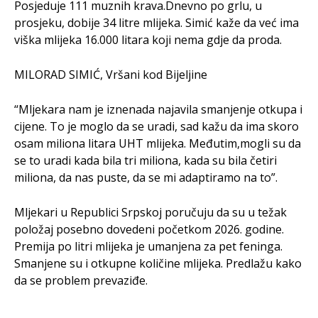
Posjeduje 111 muznih krava.Dnevno po grlu, u
prosjeku, dobije 34 litre mlijeka. Simić kaže da već ima
viška mlijeka 16.000 litara koji nema gdje da proda.
MILORAD SIMIĆ, Vršani kod Bijeljine
“Mljekara nam je iznenada najavila smanjenje otkupa i
cijene. To je moglo da se uradi, sad kažu da ima skoro
osam miliona litara UHT mlijeka. Međutim,mogli su da
se to uradi kada bila tri miliona, kada su bila četiri
miliona, da nas puste, da se mi adaptiramo na to”.
Mljekari u Republici Srpskoj poručuju da su u težak
položaj posebno dovedeni početkom 2026. godine.
Premija po litri mlijeka je umanjena za pet feninga.
Smanjene su i otkupne količine mlijeka. Predlažu kako
da se problem prevaziđe.