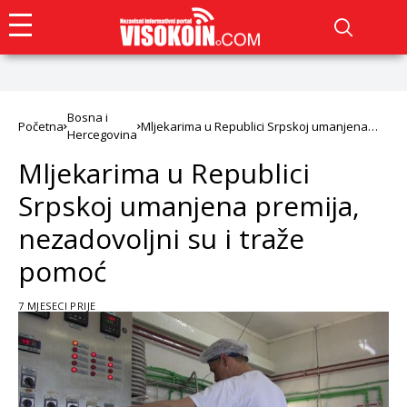
Bosna i
Početna
Mljekarima u Republici Srpskoj umanjena
Hercegovina
premija, nezadovoljni su i traže pomoć
Mljekarima u Republici
Srpskoj umanjena premija,
nezadovoljni su i traže
pomoć
7 MJESECI PRIJE