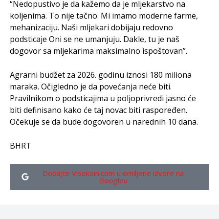
“Nedopustivo je da kažemo da je mljekarstvo na
koljenima. To nije tačno. Mi imamo moderne farme,
mehanizaciju. Naši mljekari dobijaju redovno
podsticaje Oni se ne umanjuju. Dakle, tu je naš
dogovor sa mljekarima maksimalno ispoštovan”.
Agrarni budžet za 2026. godinu iznosi 180 miliona
maraka. Očigledno je da povećanja neće biti.
Pravilnikom o podsticajima u poljoprivredi jasno će
biti definisano kako će taj novac biti raspoređen.
Očekuje se da bude dogovoren u narednih 10 dana.
BHRT
Dodajte Visokoin.com u omiljene izvore na
Googleu