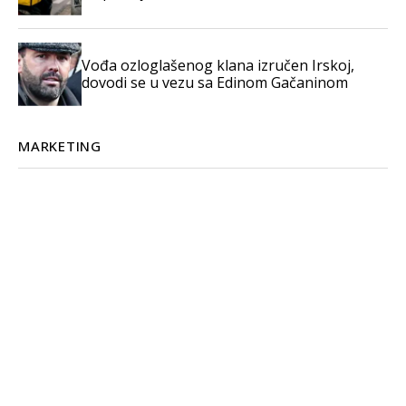
Vođa ozloglašenog klana izručen Irskoj,
dovodi se u vezu sa Edinom Gačaninom
MARKETING