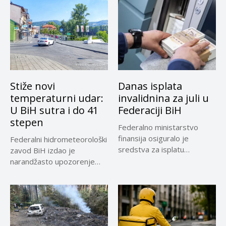
Stiže novi
Danas isplata
temperaturni udar:
invalidnina za juli u
U BiH sutra i do 41
Federaciji BiH
stepen
Federalno ministarstvo
finansija osiguralo je
Federalni hidrometeorološki
sredstva za isplatu
zavod BiH izdao je
invalidnina za ratne vojne...
narandžasto upozorenje
zbog visoke dnevne
temperature...