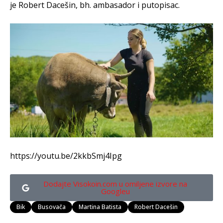
je Robert Dacešin, bh. ambasador i putopisac.
https://youtu.be/2kkbSmj4Ipg
Dodajte Visokoin.com u omiljene izvore na
Googleu
Bik
Busovača
Martina Batista
Robert Dacešin