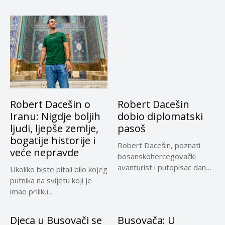
Robert Dacešin o
Robert Dacešin
Iranu: Nigdje boljih
dobio diplomatski
ljudi, ljepše zemlje,
pasoš
bogatije historije i
Robert Dacešin, poznati
veće nepravde
bosanskohercegovački
avanturist i putopisac danas
Ukoliko biste pitali bilo kojeg
je saopćio da je...
putnika na svijetu koji je
imao priliku...
Djeca u Busovači se
Busovača: U