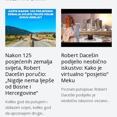
Nakon 125
Robert Dacešin
posjećenih zemalja
podijelio neobično
svijeta, Robert
iskustvo: Kako je
Dacešin poručio:
virtualno “posjetio”
„Nigdje nema ljepše
Meku
od Bosne i
Poznati putopisac Robert
Hercegovine“
Dacešin podijelio je
neobično iskustvo vezano
Koliko god da putujem i
za Meku, najsvetije...
obilazim svijet, koliko god
da upoznajem druge...