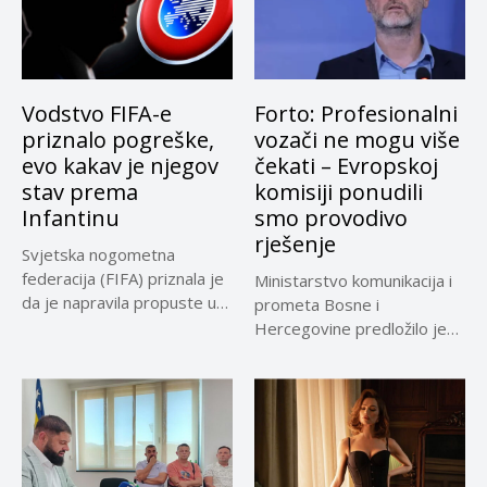
Vodstvo FIFA-e
Forto: Profesionalni
priznalo pogreške,
vozači ne mogu više
evo kakav je njegov
čekati – Evropskoj
stav prema
komisiji ponudili
Infantinu
smo provodivo
rješenje
Svjetska nogometna
federacija (FIFA) priznala je
Ministarstvo komunikacija i
da je napravila propuste u
prometa Bosne i
vezi...
Hercegovine predložilo je
Evropskoj komisiji
privremeno...