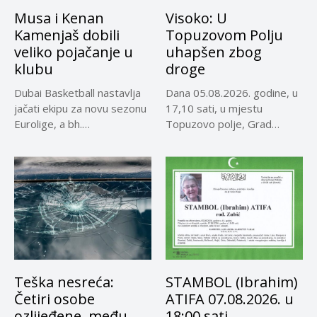
Musa i Kenan
Visoko: U
Kamenjaš dobili
Topuzovom Polju
veliko pojačanje u
uhapšen zbog
klubu
droge
Dubai Basketball nastavlja
Dana 05.08.2026. godine, u
jačati ekipu za novu sezonu
17,10 sati, u mjestu
Eurolige, a bh.
Topuzovo polje, Grad
reprezentativci...
Visoko,...
Teška nesreća:
STAMBOL (Ibrahim)
Četiri osobe
ATIFA 07.08.2026. u
ozlijeđene, među
18:00 sati