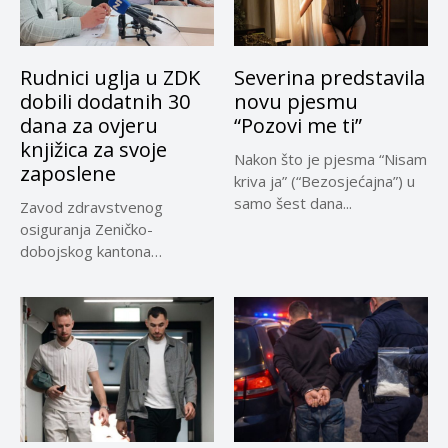
Rudnici uglja u ZDK
Severina predstavila
dobili dodatnih 30
novu pjesmu
dana za ovjeru
“Pozovi me ti”
knjižica za svoje
Nakon što je pjesma “Nisam
zaposlene
kriva ja” (“Bezosjećajna”) u
samo šest dana...
Zavod zdravstvenog
osiguranja Zeničko-
dobojskog kantona
omogućio je dodatni rok od
30 dana...