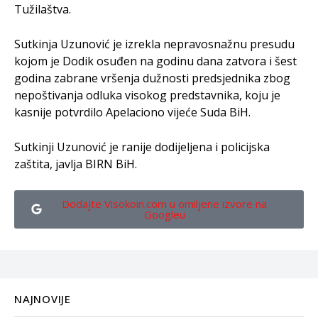
Tužilaštva.
Sutkinja Uzunović je izrekla nepravosnažnu presudu
kojom je Dodik osuđen na godinu dana zatvora i šest
godina zabrane vršenja dužnosti predsjednika zbog
nepoštivanja odluka visokog predstavnika, koju je
kasnije potvrdilo Apelaciono vijeće Suda BiH.
Sutkinji Uzunović je ranije dodijeljena i policijska
zaštita, javlja BIRN BiH.
Dodajte Visokoin.com u omiljene izvore na
Googleu
NAJNOVIJE