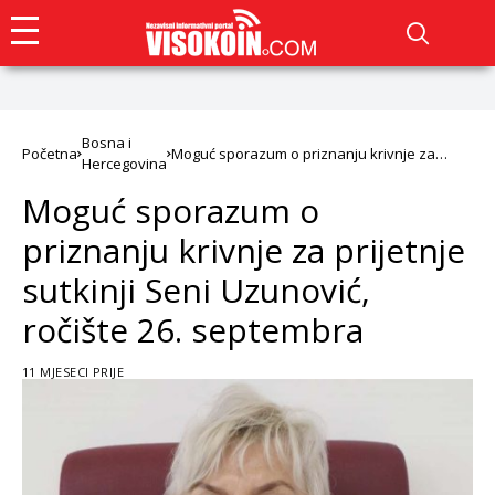
Bosna i
Početna
Moguć sporazum o priznanju krivnje za
Hercegovina
prijetnje sutkinji Seni Uzunović, ročište 26.
septembra
Moguć sporazum o
priznanju krivnje za prijetnje
sutkinji Seni Uzunović,
ročište 26. septembra
11 MJESECI PRIJE