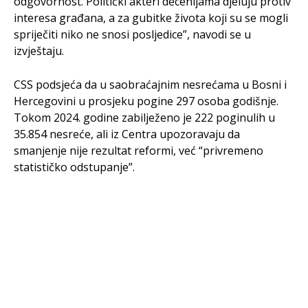
odgovornost. Politički akteri decenijama djeluju protiv
interesa građana, a za gubitke života koji su se mogli
spriječiti niko ne snosi posljedice”, navodi se u
izvještaju.
CSS podsjeća da u saobraćajnim nesrećama u Bosni i
Hercegovini u prosjeku pogine 297 osoba godišnje.
Tokom 2024. godine zabilježeno je 222 poginulih u
35.854 nesreće, ali iz Centra upozoravaju da
smanjenje nije rezultat reformi, već “privremeno
statističko odstupanje”.