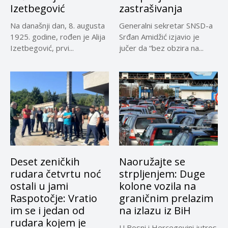
Izetbegović
zastrašivanja
Na današnji dan, 8. augusta
Generalni sekretar SNSD-a
1925. godine, rođen je Alija
Srđan Amidžić izjavio je
Izetbegović, prvi...
jučer da “bez obzira na...
Deset zeničkih
Naoružajte se
rudara četvrtu noć
strpljenjem: Duge
ostali u jami
kolone vozila na
Raspotočje: Vratio
graničnim prelazim
im se i jedan od
na izlazu iz BiH
rudara kojem je
U Bosni i Hercegovini jutros