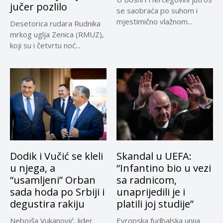
jučer pozlilo
se saobraća po suhom i
mjestimično vlažnom...
Desetorica rudara Rudnika
mrkog uglja Zenica (RMUZ),
koji su i četvrtu noć...
Dodik i Vučić se kleli
Skandal u UEFA:
u njega, a
“Infantino bio u vezi
“usamljeni” Orban
sa radnicom,
sada hoda po Srbiji i
unaprijedili je i
degustira rakiju
platili joj studije”
Nebojša Vukanović, lider
Evropska fudbalska unija