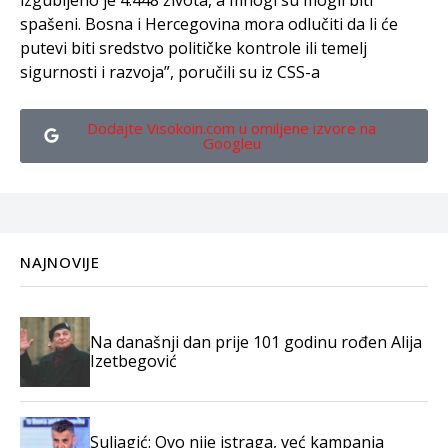
spašeni. Bosna i Hercegovina mora odlučiti da li će
putevi biti sredstvo političke kontrole ili temelj
sigurnosti i razvoja”, poručili su iz CSS-a
Dodajte Visokoin.com u omiljene izvore na
Googleu
NAJNOVIJE
Na današnji dan prije 101 godinu rođen Alija
Izetbegović
Suljagić: Ovo nije istraga, već kampanja