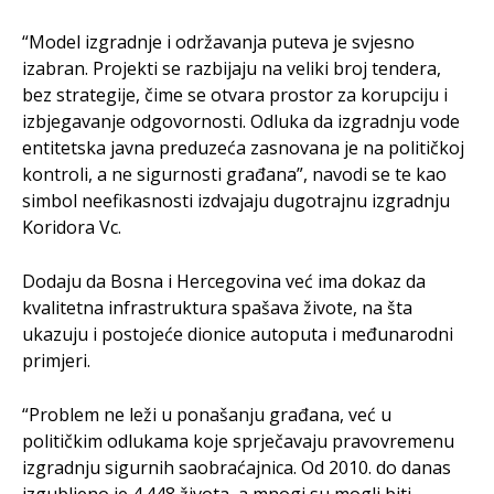
“Model izgradnje i održavanja puteva je svjesno
izabran. Projekti se razbijaju na veliki broj tendera,
bez strategije, čime se otvara prostor za korupciju i
izbjegavanje odgovornosti. Odluka da izgradnju vode
entitetska javna preduzeća zasnovana je na političkoj
kontroli, a ne sigurnosti građana”, navodi se te kao
simbol neefikasnosti izdvajaju dugotrajnu izgradnju
Koridora Vc.
Dodaju da Bosna i Hercegovina već ima dokaz da
kvalitetna infrastruktura spašava živote, na šta
ukazuju i postojeće dionice autoputa i međunarodni
primjeri.
“Problem ne leži u ponašanju građana, već u
političkim odlukama koje sprječavaju pravovremenu
izgradnju sigurnih saobraćajnica. Od 2010. do danas
izgubljeno je 4.448 života, a mnogi su mogli biti