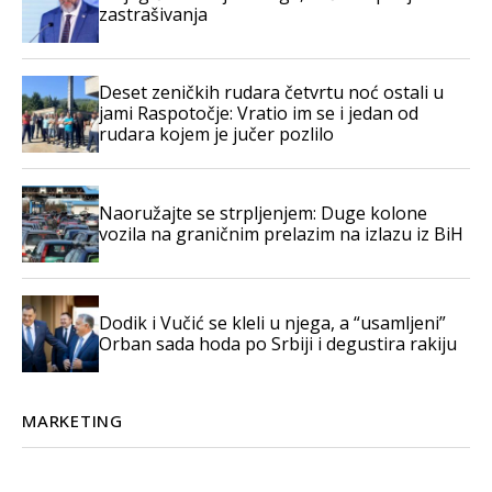
zastrašivanja
Deset zeničkih rudara četvrtu noć ostali u
jami Raspotočje: Vratio im se i jedan od
rudara kojem je jučer pozlilo
Naoružajte se strpljenjem: Duge kolone
vozila na graničnim prelazim na izlazu iz BiH
Dodik i Vučić se kleli u njega, a “usamljeni”
Orban sada hoda po Srbiji i degustira rakiju
MARKETING