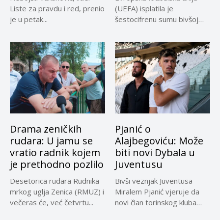
Liste za pravdu i red, prenio
(UEFA) isplatila je
je u petak...
šestocifrenu sumu bivšoj
radnici za koju...
Drama zeničkih
Pjanić o
rudara: U jamu se
Alajbegoviću: Može
vratio radnik kojem
biti novi Dybala u
je prethodno pozlilo
Juventusu
Desetorica rudara Rudnika
Bivši veznjak Juventusa
mrkog uglja Zenica (RMUZ) i
Miralem Pjanić vjeruje da
večeras će, već četvrtu...
novi član torinskog kluba
Kerim...