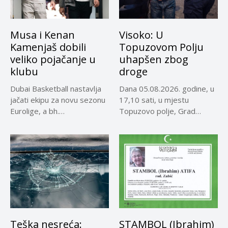
Musa i Kenan
Visoko: U
Kamenjaš dobili
Topuzovom Polju
veliko pojačanje u
uhapšen zbog
klubu
droge
Dubai Basketball nastavlja
Dana 05.08.2026. godine, u
jačati ekipu za novu sezonu
17,10 sati, u mjestu
Eurolige, a bh.
Topuzovo polje, Grad
reprezentativci...
Visoko,...
Teška nesreća:
STAMBOL (Ibrahim)