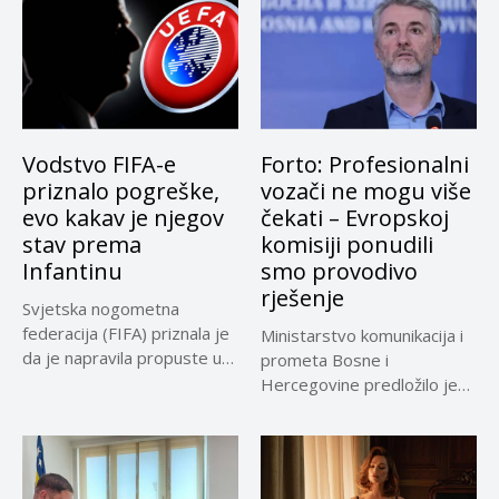
Vodstvo FIFA-e
Forto: Profesionalni
priznalo pogreške,
vozači ne mogu više
evo kakav je njegov
čekati – Evropskoj
stav prema
komisiji ponudili
Infantinu
smo provodivo
rješenje
Svjetska nogometna
federacija (FIFA) priznala je
Ministarstvo komunikacija i
da je napravila propuste u
prometa Bosne i
vezi...
Hercegovine predložilo je
Evropskoj komisiji
privremeno...