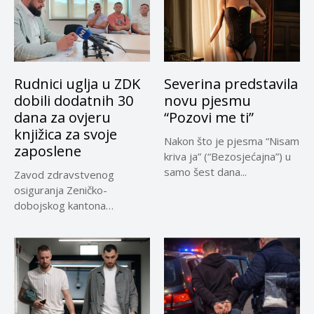
Rudnici uglja u ZDK
Severina predstavila
dobili dodatnih 30
novu pjesmu
dana za ovjeru
“Pozovi me ti”
knjižica za svoje
Nakon što je pjesma “Nisam
zaposlene
kriva ja” (“Bezosjećajna”) u
samo šest dana...
Zavod zdravstvenog
osiguranja Zeničko-
dobojskog kantona
omogućio je dodatni rok od
30 dana...