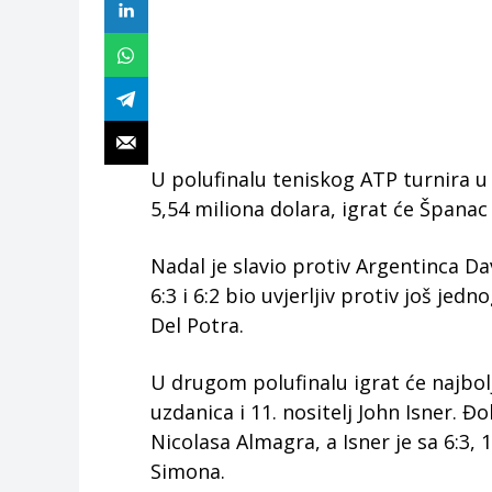
U polufinalu teniskog ATP turnira u 
5,54 miliona dolara, igrat će Španac
Nadal je slavio protiv Argentinca Dav
6:3 i 6:2 bio uvjerljiv protiv još je
Del Potra.
U drugom polufinalu igrat će najbol
uzdanica i 11. nositelj John Isner. Đo
Nicolasa Almagra, a Isner je sa 6:3, 1
Simona.