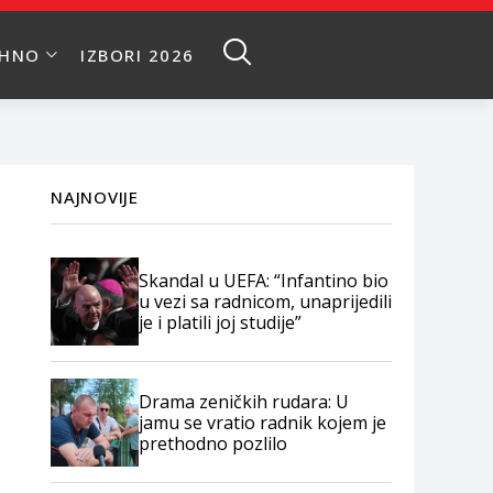
EHNO
IZBORI 2026
NAJNOVIJE
Skandal u UEFA: “Infantino bio
u vezi sa radnicom, unaprijedili
je i platili joj studije”
Drama zeničkih rudara: U
jamu se vratio radnik kojem je
prethodno pozlilo