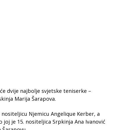
 će dvije najbolje svjetske teniserke –
skinja Marija Šarapova.
8. nositeljicu Njemicu Angelique Kerber, a
 joj je 15. nositeljica Srpkinja Ana Ivanović
za Šarapovu.