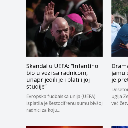
Skandal u UEFA: “Infantino
Drama
bio u vezi sa radnicom,
jamu s
unaprijedili je i platili joj
je pre
studije”
Desetor
Evropska fudbalska unija (UEFA)
uglja Z
isplatila je šestocifrenu sumu bivšoj
već četv
radnici za koju...