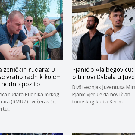
 zeničkih rudara: U
Pjanić o Alajbegoviću
e vratio radnik kojem
biti novi Dybala u Juv
thodno pozlilo
Bivši veznjak Juventusa Mi
ica rudara Rudnika mrkog
Pjanić vjeruje da novi član
enica (RMUZ) i večeras će,
torinskog kluba Kerim...
rtu...