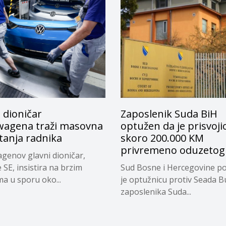
 dioničar
Zaposlenik Suda BiH
wagena traži masovna
optužen da je prisvoji
tanja radnika
skoro 200.000 KM
privremeno oduzetog
genov glavni dioničar,
 SE, insistira na brzim
Sud Bosne i Hercegovine po
a u sporu oko...
je optužnicu protiv Seada B
zaposlenika Suda...