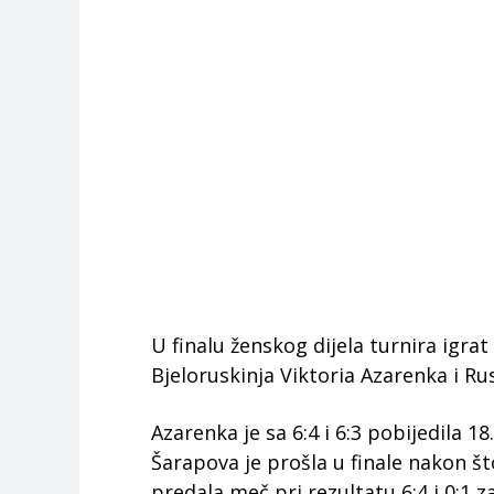
U finalu ženskog dijela turnira igrat
Bjeloruskinja Viktoria Azarenka i Ru
Azarenka je sa 6:4 i 6:3 pobijedila 1
Šarapova je prošla u finale nakon što
predala meč pri rezultatu 6:4 i 0:1 