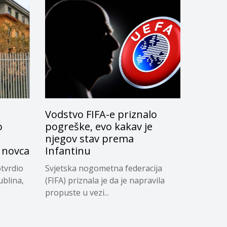
Vodstvo FIFA-e priznalo
o
pogreške, evo kakav je
njegov stav prema
 novca
Infantinu
tvrdio
Svjetska nogometna federacija
ublina,
(FIFA) priznala je da je napravila
propuste u vezi...