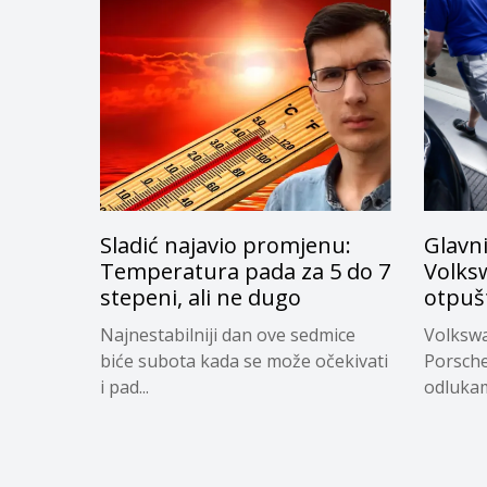
Sladić najavio promjenu:
Glavni
Temperatura pada za 5 do 7
Volks
stepeni, ali ne dugo
otpuš
Najnestabilniji dan ove sedmice
Volkswa
biće subota kada se može očekivati
Porsche
i pad...
odlukam