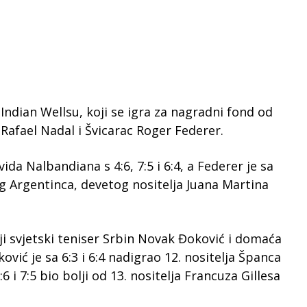
Indian Wellsu, koji se igra za nagradni fond od
 Rafael Nadal i Švicarac Roger Federer.
ida Nalbandiana s 4:6, 7:5 i 6:4, a Federer je sa
dnog Argentinca, devetog nositelja Juana Martina
ji svjetski teniser Srbin Novak Đoković i domaća
ković je sa 6:3 i 6:4 nadigrao 12. nositelja Španca
:6 i 7:5 bio bolji od 13. nositelja Francuza Gillesa