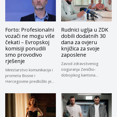
Forto: Profesionalni
Rudnici uglja u ZDK
vozači ne mogu više
dobili dodatnih 30
čekati – Evropskoj
dana za ovjeru
komisiji ponudili
knjižica za svoje
smo provodivo
zaposlene
rješenje
Zavod zdravstvenog
osiguranja Zeničko-
Ministarstvo komunikacija i
dobojskog kantona
prometa Bosne i
omogućio je dodatni rok od
Hercegovine predložilo je
30 dana...
Evropskoj komisiji
privremeno...