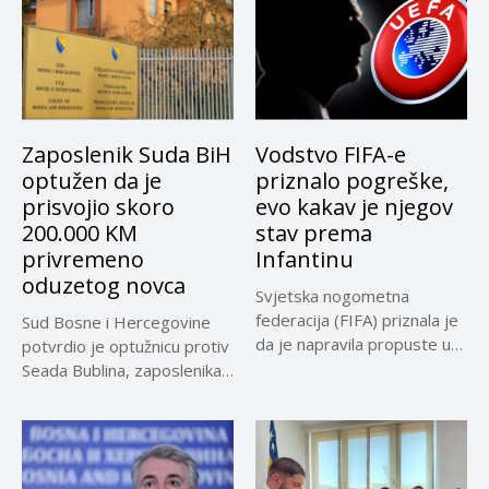
Zaposlenik Suda BiH
Vodstvo FIFA-e
optužen da je
priznalo pogreške,
prisvojio skoro
evo kakav je njegov
200.000 KM
stav prema
privremeno
Infantinu
oduzetog novca
Svjetska nogometna
federacija (FIFA) priznala je
Sud Bosne i Hercegovine
da je napravila propuste u
potvrdio je optužnicu protiv
vezi...
Seada Bublina, zaposlenika
Suda...