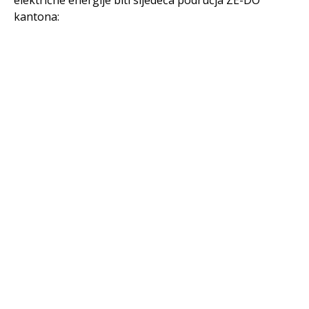
električne energije biti sljedeća područja ZE-DO
kantona: