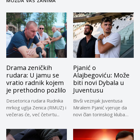
MOŽDA VAS ZANIMA
Drama zeničkih
Pjanić o
rudara: U jamu se
Alajbegoviću: Može
vratio radnik kojem
biti novi Dybala u
je prethodno pozlilo
Juventusu
Desetorica rudara Rudnika
Bivši veznjak Juventusa
mrkog uglja Zenica (RMUZ) i
Miralem Pjanić vjeruje da
večeras će, već četvrtu...
novi član torinskog kluba
Kerim...