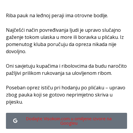
Riba pauk na leđnoj peraji ima otrovne bodlje.
Najčešći način povređivanja ljudi je upravo slučajno
gaženje tokom ulaska u more ili boravka u plićaku. Iz
pomenutog kluba poručuju da opreza nikada nije
dovoljno.
Oni savjetuju kupačima i ribolovcima da budu naročito
pažljivi prilikom rukovanja sa ulovljenom ribom.
Poseban oprez ističu pri hodanju po plićaku – upravo
zbog pauka koji se gotovo neprimjetno skriva u
pijesku.
Dodajte Visokoin.com u omiljene izvore na
Googleu