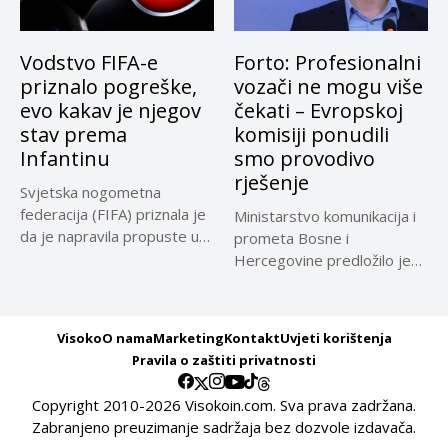
Vodstvo FIFA-e
Forto: Profesionalni
priznalo pogreške,
vozači ne mogu više
evo kakav je njegov
čekati – Evropskoj
stav prema
komisiji ponudili
Infantinu
smo provodivo
rješenje
Svjetska nogometna
federacija (FIFA) priznala je
Ministarstvo komunikacija i
da je napravila propuste u
prometa Bosne i
vezi...
Hercegovine predložilo je
Evropskoj komisiji
privremeno...
Visoko
O nama
Marketing
Kontakt
Uvjeti korištenja
Pravila o zaštiti privatnosti
Copyright 2010-2026 Visokoin.com. Sva prava zadržana.
Zabranjeno preuzimanje sadržaja bez dozvole izdavača.