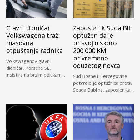
Glavni dioničar
Zaposlenik Suda BiH
Volkswagena traži
optužen da je
masovna
prisvojio skoro
otpuštanja radnika
200.000 KM
privremeno
Volkswagenov glavni
oduzetog novca
dioničar, Porsche SE,
insistira na brzim odlukama
Sud Bosne i Hercegovine
u sporu oko...
potvrdio je optužnicu protiv
Seada Bublina, zaposlenika
Suda...