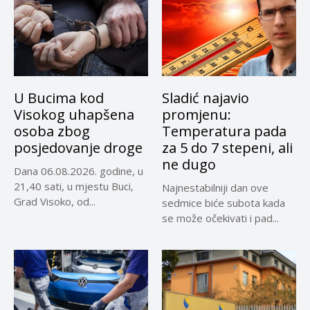
U Bucima kod
Sladić najavio
Visokog uhapšena
promjenu:
osoba zbog
Temperatura pada
posjedovanje droge
za 5 do 7 stepeni, ali
ne dugo
Dana 06.08.2026. godine, u
21,40 sati, u mjestu Buci,
Najnestabilniji dan ove
Grad Visoko, od...
sedmice biće subota kada
se može očekivati i pad...