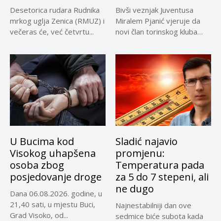
Desetorica rudara Rudnika
Bivši veznjak Juventusa
mrkog uglja Zenica (RMUZ) i
Miralem Pjanić vjeruje da
večeras će, već četvrtu...
novi član torinskog kluba
Kerim...
U Bucima kod
Sladić najavio
Visokog uhapšena
promjenu:
osoba zbog
Temperatura pada
posjedovanje droge
za 5 do 7 stepeni, ali
ne dugo
Dana 06.08.2026. godine, u
21,40 sati, u mjestu Buci,
Najnestabilniji dan ove
Grad Visoko, od...
sedmice biće subota kada