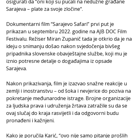
osigurati da “oni koji su pucali na nedužne građane
Sarajeva – plate za svoje zločine“.
Dokumentarni film “Sarajevo Safari” prvi put je
prikazan u septembru 2022. godine na AJB DOC Film
Festivalu. Režiser Miran Zupanič tada je otkrio da je na
ideju o snimanju došao nakon svjedočenja bivšeg
pripadnika slovenske obavještajne službe, koji mu je
iznio potresne detalje o događajima iz opsade
Sarajeva.
Nakon prikazivanja, film je izazvao snažne reakcije u
zemlji i inostranstvu – od šoka i nevjerice do poziva na
pokretanje međunarodne istrage. Brojne organizacije
za ljudska prava i udruženja žrtava zatražile su da se
ovaj slučaj do kraja rasvijetli i da odgovorni budu
pronađeni i kažnjeni.
Kako je poručila Karić, “ovo nije samo pitanje prošlih