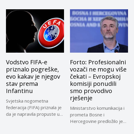
Suda...
Vodstvo FIFA-e
Forto: Profesionalni
priznalo pogreške,
vozači ne mogu više
evo kakav je njegov
čekati – Evropskoj
stav prema
komisiji ponudili
Infantinu
smo provodivo
rješenje
Svjetska nogometna
federacija (FIFA) priznala je
Ministarstvo komunikacija i
da je napravila propuste u
prometa Bosne i
vezi...
Hercegovine predložilo je
Evropskoj komisiji