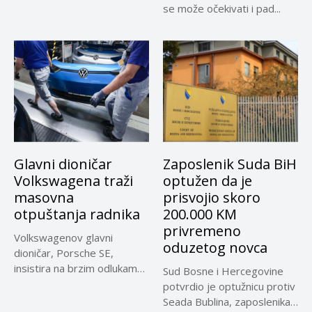
se može očekivati i pad...
Glavni dioničar
Zaposlenik Suda BiH
Volkswagena traži
optužen da je
masovna
prisvojio skoro
otpuštanja radnika
200.000 KM
privremeno
Volkswagenov glavni
oduzetog novca
dioničar, Porsche SE,
insistira na brzim odlukama
Sud Bosne i Hercegovine
u sporu oko...
potvrdio je optužnicu protiv
Seada Bublina, zaposlenika