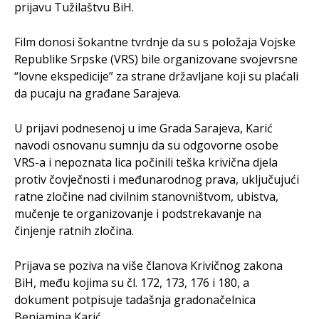
prijavu Tužilaštvu BiH.
Film donosi šokantne tvrdnje da su s položaja Vojske
Republike Srpske (VRS) bile organizovane svojevrsne
“lovne ekspedicije” za strane državljane koji su plaćali
da pucaju na građane Sarajeva.
U prijavi podnesenoj u ime Grada Sarajeva, Karić
navodi osnovanu sumnju da su odgovorne osobe
VRS-a i nepoznata lica počinili teška krivična djela
protiv čovječnosti i međunarodnog prava, uključujući
ratne zločine nad civilnim stanovništvom, ubistva,
mučenje te organizovanje i podstrekavanje na
činjenje ratnih zločina.
Prijava se poziva na više članova Krivičnog zakona
BiH, među kojima su čl. 172, 173, 176 i 180, a
dokument potpisuje tadašnja gradonačelnica
Benjamina Karić.