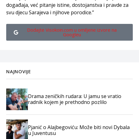
događaja, već pitanje istine, dostojanstva i pravde za
svu djecu Sarajeva i njihove porodice.”
Dodajte Visokoin.com u omiljene izvore na
Googleu
NAJNOVIJE
Drama zeničkih rudara: U jamu se vratio
radnik kojem je prethodno pozlilo
Pjanić o Alajbegoviću: Može biti novi Dybala
u Juventusu