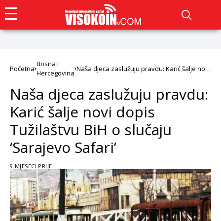
Bosna i
Početna
Naša djeca zaslužuju pravdu: Karić šalje novi
Hercegovina
dopis Tužilaštvu BiH o slučaju ‘Sarajevo
Safari’
Naša djeca zaslužuju pravdu:
Karić šalje novi dopis
Tužilaštvu BiH o slučaju
‘Sarajevo Safari’
9 MJESECI PRIJE