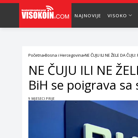
NAJNOVIJE
VISOKO
Početna
Bosna i Hercegovina
NE ČUJU ILI NE ŽELE DA ČUJU
NE ČUJU ILI NE ŽE
BiH se poigrava s
9 MJESECI PRIJE