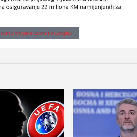
 na osiguravanje 22 miliona KM namijenjenih za
.com u omiljene izvore na Googleu