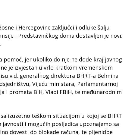
osne i Hercegovine zaključci i odluke šalju
sije i Predstavničkog doma dostavljen je novi,
.
a pomoć, jer ukoliko do nje ne dođe kraj javnog
ine je izvjestan u vrlo kratkom vremenskom
pisu v.d. generalnog direktora BHRT-a Belmina
jedništvu, Vijeću ministara, Parlamentarnoj
ija i prometa BiH, Vladi FBiH, te međunarodnim
 sa izuzetno teškom situacijom u kojoj se BHRT
e javnosti i mogućih posljedica upoznajemo sa
lno dovesti do blokade računa, te pljenidbe