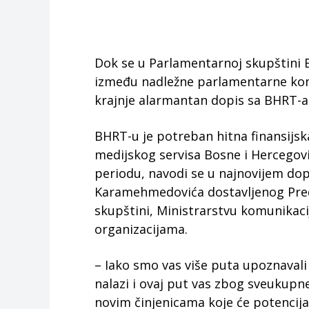
Dok se u Parlamentarnoj skupštini B
između nadležne parlamentarne komi
krajnje alarmantan dopis sa BHRT-a
BHRT-u je potreban hitna finansijsk
medijskog servisa Bosne i Hercegov
periodu, navodi se u najnovijem do
Karamehmedovića dostavljenog Preds
skupštini, Ministrarstvu komunikac
organizacijama.
– Iako smo vas više puta upoznavali
nalazi i ovaj put vas zbog sveukupn
novim činjenicama koje će potencija