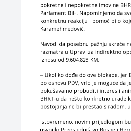
pokretne i nepokretne imovine BHRT
Parlament BiH. Napominjemo da sva
konkretnu reakciju i pomoć bilo koj
Karamehmedović.
Navodi da posebnu pažnju skreće na
razmatra u Upravi za indirektno op
iznosu od 9.604.823 KM.
– Ukoliko dođe do ove blokade, jer
po osnovu PDV, vrlo je moguće da je
pokušavamo probuditi interes i anim
BHRT-u da nešto konkretno urade ka
postojanja ne bi prestao s radom,
Istovremeno, novim prijedlogom budž
usvojilo Predsjedništvo Bosne i Her