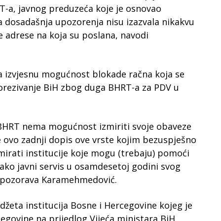
-a, javnog preduzeća koje je osnovao
 dosadašnja upozorenja nisu izazvala nikakvu
e adrese na koja su poslana, navodi
 izvjesnu mogućnost blokade račna koja se
orezivanje BiH zbog duga BHRT-a za PDV u
 BHRT nema mogućnost izmiriti svoje obaveze
 ovo zadnji dopis ove vrste kojim bezuspješno
irati institucije koje mogu (trebaju) pomoći
ko javni servis u osamdesetoj godini svog
 upozorava Karamehmedović.
eta institucija Bosne i Hercegovine kojeg je
cegovine na prijedlog Vijeća ministara BiH