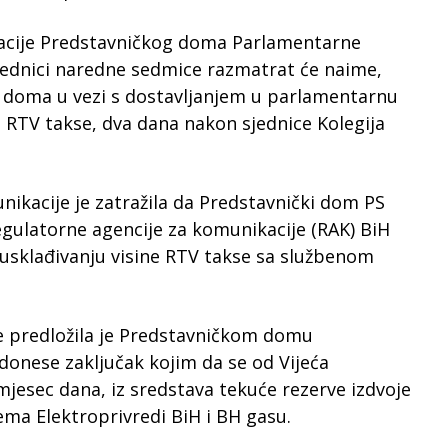
ikacije Predstavničkog doma Parlamentarne
jednici naredne sedmice razmatrat će naime,
g doma u vezi s dostavljanjem u parlamentarnu
i RTV takse, dva dana nakon sjednice Kolegija
nikacije je zatražila da Predstavnički dom PS
egulatorne agencije za komunikacije (RAK) BiH
 usklađivanju visine RTV takse sa službenom
je predložila je Predstavničkom domu
donese zaključak kojim da se od Vijeća
mjesec dana, iz sredstava tekuće rezerve izdvoje
ma Elektroprivredi BiH i BH gasu.