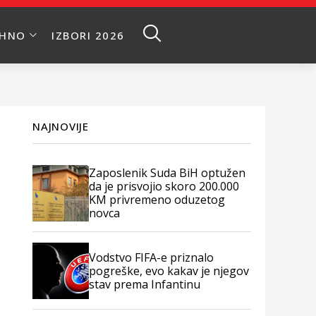
EHNO
IZBORI 2026
NAJNOVIJE
Zaposlenik Suda BiH optužen
da je prisvojio skoro 200.000
KM privremeno oduzetog
novca
Vodstvo FIFA-e priznalo
pogreške, evo kakav je njegov
stav prema Infantinu