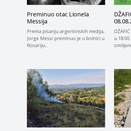
Preminuo otac Lionela
DŽAFI
Messija
08.08.
Prema pisanju argentinskih medija,
DŽAFIĆ 
Jorge Messi preminuo je u bolnici u
u 18:00
Rosariju...
omiljene