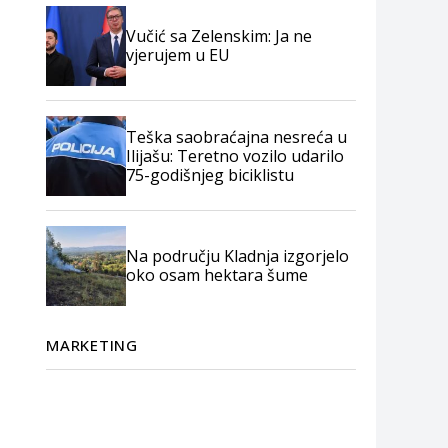
Vučić sa Zelenskim: Ja ne
vjerujem u EU
Teška saobraćajna nesreća u
Ilijašu: Teretno vozilo udarilo
75-godišnjeg biciklistu
Na području Kladnja izgorjelo
oko osam hektara šume
MARKETING