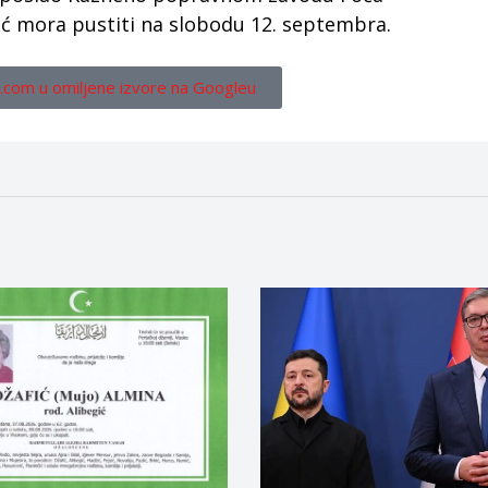
ić mora pustiti na slobodu 12. septembra.
.com u omiljene izvore na Googleu