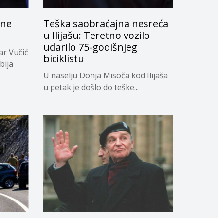
 ne
Teška saobraćajna nesreća
u Ilijašu: Teretno vozilo
udarilo 75-godišnjeg
ar Vučić
biciklistu
bija
U naselju Donja Misoča kod Ilijaša
u petak je došlo do teške...