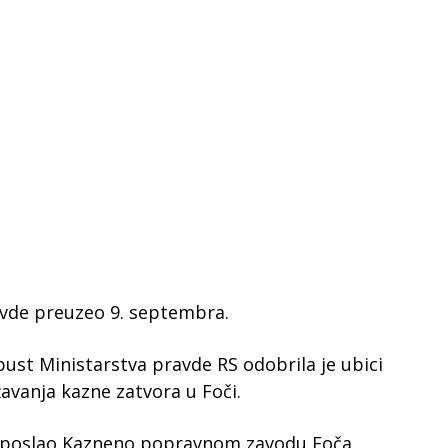
avde preuzeo 9. septembra.
pust Ministarstva pravde RS odobrila je ubici
žavanja kazne zatvora u Foči.
ra poslao Kazneno popravnom zavodu Foča