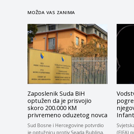
MOŽDA VAS ZANIMA
Zaposlenik Suda BiH
Vodstv
optužen da je prisvojio
pogreš
skoro 200.000 KM
njego
privremeno oduzetog novca
Infan
Sud Bosne i Hercegovine potvrdio
Svjetsk
je optužnicu protiv Seada Bublina,
(FIFA) p