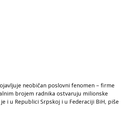
pojavljuje neobičan poslovni fenomen – firme
malnim brojem radnika ostvaruju milionske
je i u Republici Srpskoj i u Federaciji BiH, piše