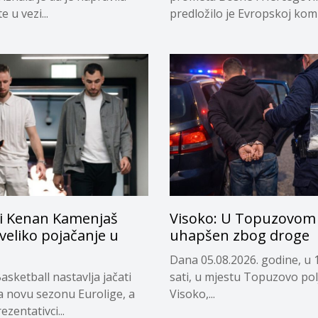
 u vezi...
predložilo je Evropskoj komi
privremeno...
i Kenan Kamenjaš
Visoko: U Topuzovom 
 veliko pojačanje u
uhapšen zbog droge
Dana 05.08.2026. godine, u 
asketball nastavlja jačati
sati, u mjestu Topuzovo pol
a novu sezonu Eurolige, a
Visoko,...
ezentativci...