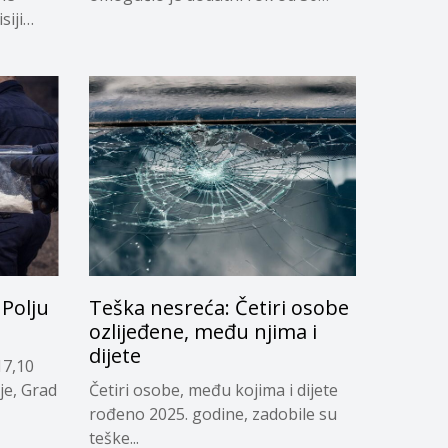
siji
dana...
Polju
Teška nesreća: Četiri osobe
ozlijeđene, među njima i
dijete
17,10
je, Grad
Četiri osobe, među kojima i dijete
rođeno 2025. godine, zadobile su
teške...