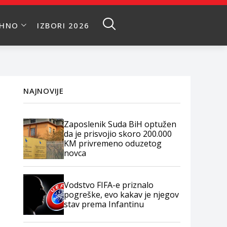
EHNO
IZBORI 2026
NAJNOVIJE
Zaposlenik Suda BiH optužen
da je prisvojio skoro 200.000
KM privremeno oduzetog
novca
Vodstvo FIFA-e priznalo
pogreške, evo kakav je njegov
stav prema Infantinu