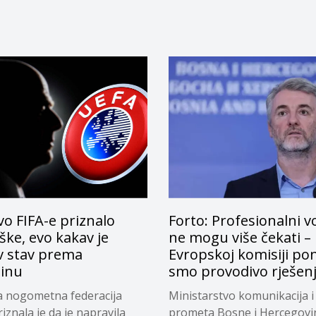
o FIFA-e priznalo
Forto: Profesionalni v
ke, evo kakav je
ne mogu više čekati –
v stav prema
Evropskoj komisiji pon
tinu
smo provodivo rješen
a nogometna federacija
Ministarstvo komunikacija i
riznala je da je napravila
prometa Bosne i Hercegovi