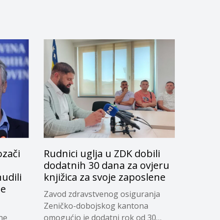
ozači
Rudnici uglja u ZDK dobili
dodatnih 30 dana za ovjeru
udili
knjižica za svoje zaposlene
je
Zavod zdravstvenog osiguranja
Zeničko-dobojskog kantona
ne
omogućio je dodatni rok od 30