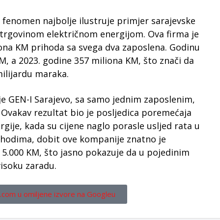
j fenomen najbolje ilustruje primjer sarajevske
i trgovinom električnom energijom. Ova firma je
iona KM prihoda sa svega dva zaposlena. Godinu
KM, a 2023. godine 357 miliona KM, što znači da
milijardu maraka.
 je GEN-I Sarajevo, sa samo jednim zaposlenim,
 Ovakav rezultat bio je posljedica poremećaja
gije, kada su cijene naglo porasle usljed rata u
ihodima, dobit ove kompanije znatno je
 5.000 KM, što jasno pokazuje da u pojedinim
visoku zaradu.
.com u omiljene izvore na Googleu