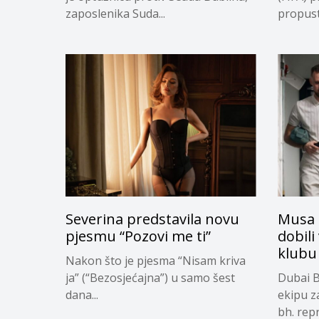
zaposlenika Suda...
propuste
Severina predstavila novu
Musa 
pjesmu “Pozovi me ti”
dobili
klubu
Nakon što je pjesma “Nisam kriva
ja” (“Bezosjećajna”) u samo šest
Dubai B
dana...
ekipu z
bh. repr