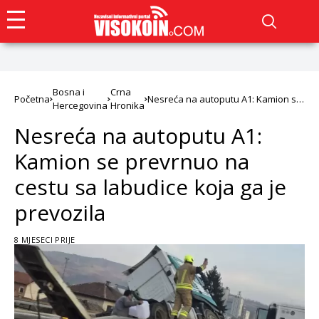
Bosna i
Crna
Početna
Nesreća na autoputu A1: Kamion se
Hercegovina
Hronika
prevrnuo na cestu sa labudice koja
ga je prevozila
Nesreća na autoputu A1:
Kamion se prevrnuo na
cestu sa labudice koja ga je
prevozila
8 MJESECI PRIJE