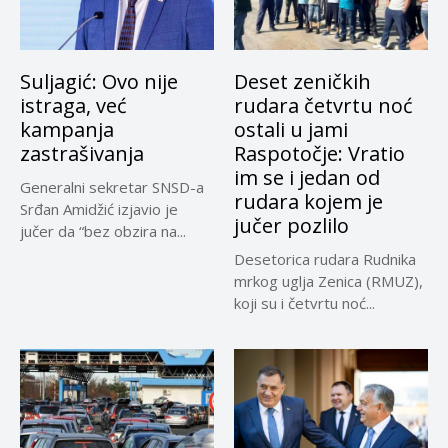
Suljagić: Ovo nije
Deset zeničkih
istraga, već
rudara četvrtu noć
kampanja
ostali u jami
zastrašivanja
Raspotočje: Vratio
im se i jedan od
Generalni sekretar SNSD-a
rudara kojem je
Srđan Amidžić izjavio je
jučer pozlilo
jučer da “bez obzira na...
Desetorica rudara Rudnika
mrkog uglja Zenica (RMUZ),
koji su i četvrtu noć...