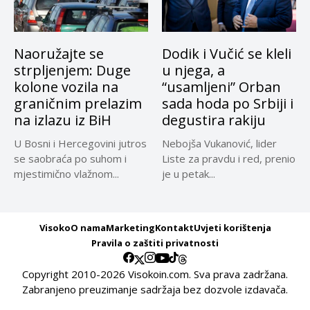
Naoružajte se
Dodik i Vučić se kleli
strpljenjem: Duge
u njega, a
kolone vozila na
“usamljeni” Orban
graničnim prelazim
sada hoda po Srbiji i
na izlazu iz BiH
degustira rakiju
U Bosni i Hercegovini jutros
Nebojša Vukanović, lider
se saobraća po suhom i
Liste za pravdu i red, prenio
mjestimično vlažnom...
je u petak...
Visoko
O nama
Marketing
Kontakt
Uvjeti korištenja
Pravila o zaštiti privatnosti
Copyright 2010-2026 Visokoin.com. Sva prava zadržana.
Zabranjeno preuzimanje sadržaja bez dozvole izdavača.