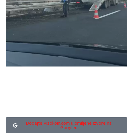
Dodajte Visokoin.com u omiljene izvore na
Googleu