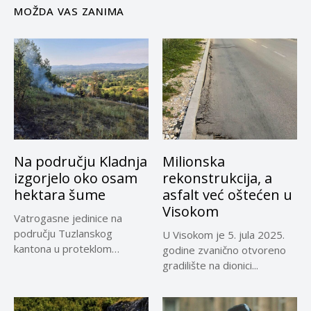
MOŽDA VAS ZANIMA
Na području Kladnja
Milionska
izgorjelo oko osam
rekonstrukcija, a
hektara šume
asfalt već oštećen u
Visokom
Vatrogasne jedinice na
području Tuzlanskog
U Visokom je 5. jula 2025.
kantona u proteklom
godine zvanično otvoreno
periodu imale su više...
gradilište na dionici...