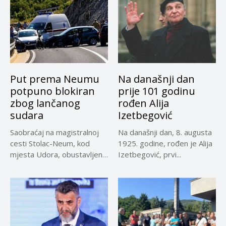
Put prema Neumu
Na današnji dan
potpuno blokiran
prije 101 godinu
zbog lančanog
rođen Alija
sudara
Izetbegović
Saobraćaj na magistralnoj
Na današnji dan, 8. augusta
cesti Stolac-Neum, kod
1925. godine, rođen je Alija
mjesta Udora, obustavljen
Izetbegović, prvi...
zbog nezgode, saopćeno...