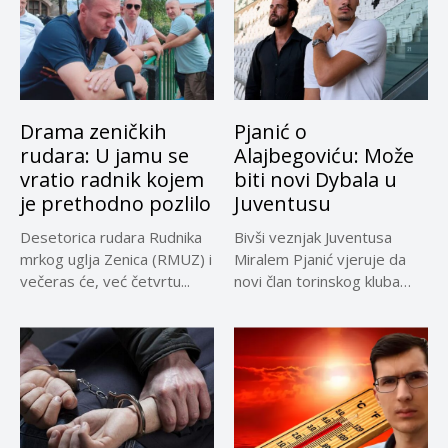
Drama zeničkih
Pjanić o
rudara: U jamu se
Alajbegoviću: Može
vratio radnik kojem
biti novi Dybala u
je prethodno pozlilo
Juventusu
Desetorica rudara Rudnika
Bivši veznjak Juventusa
mrkog uglja Zenica (RMUZ) i
Miralem Pjanić vjeruje da
večeras će, već četvrtu...
novi član torinskog kluba
Kerim...