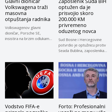
Glavni dioničar
Zaposlenik Suda BiH
Volkswagena traži
optužen da je
masovna
prisvojio skoro
otpuštanja radnika
200.000 KM
privremeno
Volkswagenov glavni
oduzetog novca
dioničar, Porsche SE,
insistira na brzim odlukama
Sud Bosne i Hercegovine
u sporu oko...
potvrdio je optužnicu protiv
Seada Bublina, zaposlenika
Suda...
Vodstvo FIFA-e
Forto: Profesionalni