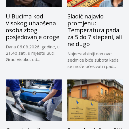
U Bucima kod
Sladić najavio
Visokog uhapšena
promjenu:
osoba zbog
Temperatura pada
posjedovanje droge
za 5 do 7 stepeni, ali
ne dugo
Dana 06.08.2026. godine, u
21,40 sati, u mjestu Buci,
Najnestabilniji dan ove
Grad Visoko, od...
sedmice biće subota kada
se može očekivati i pad...