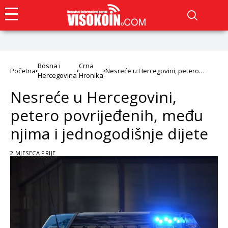
Bosna i
Crna
Početna
Nesreće u Hercegovini, petero
Hercegovina
Hronika
povrijeđenih, među njima i
jednogodišnje dijete
Nesreće u Hercegovini,
petero povrijeđenih, među
njima i jednogodišnje dijete
2 MJESECA PRIJE