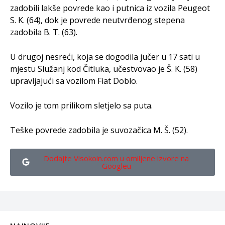
zadobili lakše povrede kao i putnica iz vozila Peugeot
S. K. (64), dok je povrede neutvrđenog stepena
zadobila B. T. (63).
U drugoj nesreći, koja se dogodila jučer u 17 sati u
mjestu Služanj kod Čitluka, učestvovao je Š. K. (58)
upravljajući sa vozilom Fiat Doblo.
Vozilo je tom prilikom sletjelo sa puta.
Teške povrede zadobila je suvozačica M. Š. (52).
Dodajte Visokoin.com u omiljene izvore na
Googleu