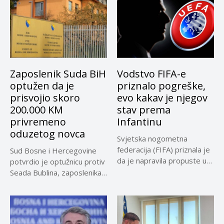
Zaposlenik Suda BiH
Vodstvo FIFA-e
optužen da je
priznalo pogreške,
prisvojio skoro
evo kakav je njegov
200.000 KM
stav prema
privremeno
Infantinu
oduzetog novca
Svjetska nogometna
federacija (FIFA) priznala je
Sud Bosne i Hercegovine
da je napravila propuste u
potvrdio je optužnicu protiv
vezi...
Seada Bublina, zaposlenika
Suda...