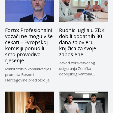
Forto: Profesionalni
Rudnici uglja u ZDK
vozači ne mogu više
dobili dodatnih 30
čekati – Evropskoj
dana za ovjeru
komisiji ponudili
knjižica za svoje
smo provodivo
zaposlene
rješenje
Zavod zdravstvenog
osiguranja Zeničko-
Ministarstvo komunikacija i
dobojskog kantona
prometa Bosne i
omogućio je dodatni rok od
Hercegovine predložilo je
30 dana...
Evropskoj komisiji
privremeno...