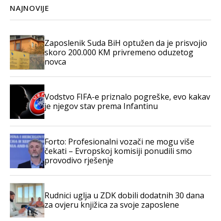
NAJNOVIJE
Zaposlenik Suda BiH optužen da je prisvojio
skoro 200.000 KM privremeno oduzetog
novca
Vodstvo FIFA-e priznalo pogreške, evo kakav
je njegov stav prema Infantinu
Forto: Profesionalni vozači ne mogu više
čekati – Evropskoj komisiji ponudili smo
provodivo rješenje
Rudnici uglja u ZDK dobili dodatnih 30 dana
za ovjeru knjižica za svoje zaposlene