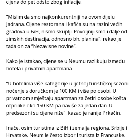
cijena do pet odsto zbog inflacije.
“Mislim da smo najkonkurentniji na ovom dijelu
Jadrana. Cijene restorana i kafića su na razini većih
gradova u BiH, nismo skuplji. Povoljniji smo i dalje od
zimskih destinacija, odnosno bh. planina”, rekao je
tada on za “Nezavisne novine”.
Kako je istakao, cijene se u Neumu razlikuju između
hotela i privatnih apartmana.
“U hotelima više kategorije u ljetnoj turističkoj sezoni
noćenje s doručkom je 100 KM i više po osobi. U
privatnom smještaju apartman za četiri osobe košta
otprilike oko 150 KM pa naviše za jedan dan. U
predsezoni su cijene niže”, kazao je ranije Prkačin.
Inače, osim turistima iz BiH i zemalja regiona, Srbije i
Hrvatske, Neum je često izbor i turista iz Francuske,