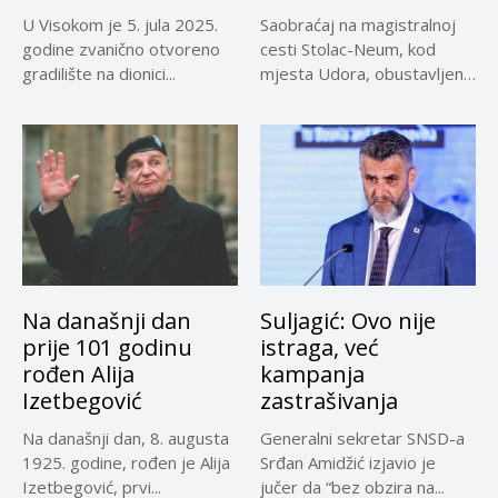
U Visokom je 5. jula 2025.
Saobraćaj na magistralnoj
godine zvanično otvoreno
cesti Stolac-Neum, kod
gradilište na dionici...
mjesta Udora, obustavljen
zbog nezgode, saopćeno...
Na današnji dan
Suljagić: Ovo nije
prije 101 godinu
istraga, već
rođen Alija
kampanja
Izetbegović
zastrašivanja
Na današnji dan, 8. augusta
Generalni sekretar SNSD-a
1925. godine, rođen je Alija
Srđan Amidžić izjavio je
Izetbegović, prvi...
jučer da “bez obzira na...