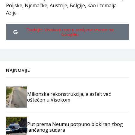
Poljske, Njemačke, Austrije, Belgije, kao i zemalja
Azije.
Dodajte Visokoin.com u omiljene izvore na
Googleu
NAJNOVIJE
Milionska rekonstrukcija, a asfalt već
oštećen u Visokom
Put prema Neumu potpuno blokiran zbog
lančanog sudara