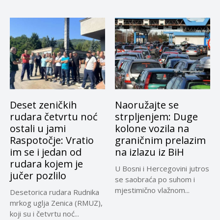
Deset zeničkih
Naoružajte se
rudara četvrtu noć
strpljenjem: Duge
ostali u jami
kolone vozila na
Raspotočje: Vratio
graničnim prelazim
im se i jedan od
na izlazu iz BiH
rudara kojem je
U Bosni i Hercegovini jutros
jučer pozlilo
se saobraća po suhom i
mjestimično vlažnom...
Desetorica rudara Rudnika
mrkog uglja Zenica (RMUZ),
koji su i četvrtu noć...