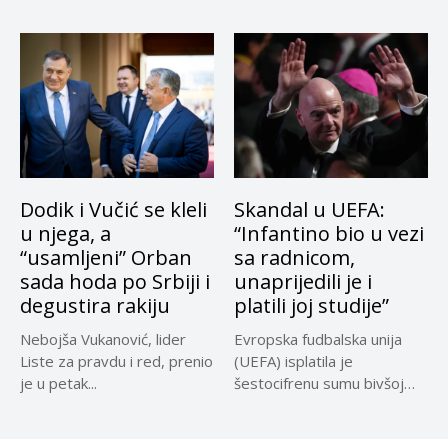
Dodik i Vučić se kleli
Skandal u UEFA:
u njega, a
“Infantino bio u vezi
“usamljeni” Orban
sa radnicom,
sada hoda po Srbiji i
unaprijedili je i
degustira rakiju
platili joj studije”
Nebojša Vukanović, lider
Evropska fudbalska unija
Liste za pravdu i red, prenio
(UEFA) isplatila je
je u petak...
šestocifrenu sumu bivšoj
radnici za koju...