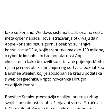
Iako su korisnici Windows sistema tradicionalno češća
meta cyber napada, nova istraživanja otkrivaju da ni
Apple korisnici nisu sigurni. Posebno su ranjivi
korisnici macOS-a, kojih trenutno ima oko 100 miliona,
a cyber kriminalci koriste popularnost Apple
ekosistema kako bi razvili sofisticirane prijetnje. Među
njima je i novi oblik zlonamjernog softvera poznat kao
Banshee Stealer, koji je sposoban za krađu podataka
s web preglednika, kripto novčanika i drugih
osjetljivih izvora.
Banshee Stealer predstavlja ozbiljnu prijetnju zbog
svojih sposobnosti zaobilaženja antivirusa. Stručnjaci
iz Check Point Research-a navode da je malware