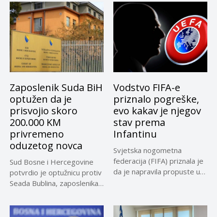
Zaposlenik Suda BiH
Vodstvo FIFA-e
optužen da je
priznalo pogreške,
prisvojio skoro
evo kakav je njegov
200.000 KM
stav prema
privremeno
Infantinu
oduzetog novca
Svjetska nogometna
federacija (FIFA) priznala je
Sud Bosne i Hercegovine
da je napravila propuste u
potvrdio je optužnicu protiv
vezi...
Seada Bublina, zaposlenika
Suda...