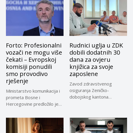
Forto: Profesionalni
Rudnici uglja u ZDK
vozači ne mogu više
dobili dodatnih 30
čekati – Evropskoj
dana za ovjeru
komisiji ponudili
knjižica za svoje
smo provodivo
zaposlene
rješenje
Zavod zdravstvenog
osiguranja Zeničko-
Ministarstvo komunikacija i
dobojskog kantona
prometa Bosne i
omogućio je dodatni rok od
Hercegovine predložilo je
30 dana...
Evropskoj komisiji
privremeno...