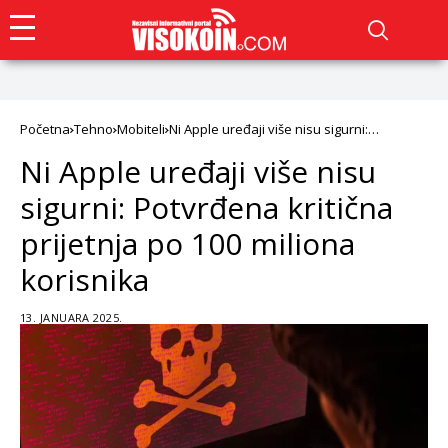
Početna
Tehno
Mobiteli
Ni Apple uređaji više nisu sigurni:
Potvrđena kritična prijetnja po 100 miliona
Ni Apple uređaji više nisu
korisnika
sigurni: Potvrđena kritična
prijetnja po 100 miliona
korisnika
13. JANUARA 2025.