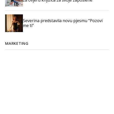
za ovjeru knjižica za svoje zaposlene
Severina predstavila novu pjesmu “Pozovi
me ti”
MARKETING