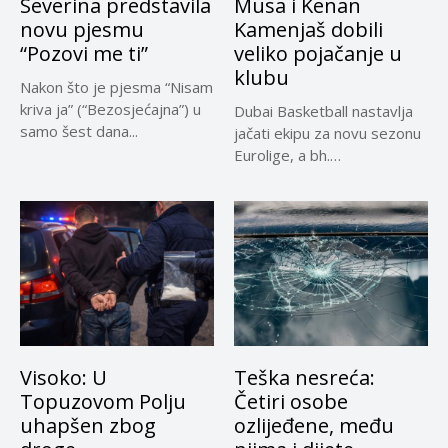
Severina predstavila
Musa i Kenan
novu pjesmu
Kamenjaš dobili
“Pozovi me ti”
veliko pojačanje u
klubu
Nakon što je pjesma “Nisam
kriva ja” (“Bezosjećajna”) u
Dubai Basketball nastavlja
samo šest dana...
jačati ekipu za novu sezonu
Eurolige, a bh.
reprezentativci...
Visoko: U
Teška nesreća:
Topuzovom Polju
Četiri osobe
uhapšen zbog
ozlijeđene, među