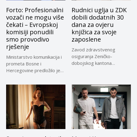
Forto: Profesionalni
Rudnici uglja u ZDK
vozači ne mogu više
dobili dodatnih 30
čekati – Evropskoj
dana za ovjeru
komisiji ponudili
knjižica za svoje
smo provodivo
zaposlene
rješenje
Zavod zdravstvenog
osiguranja Zeničko-
Ministarstvo komunikacija i
dobojskog kantona
prometa Bosne i
omogućio je dodatni rok od
Hercegovine predložilo je
30 dana...
Evropskoj komisiji
privremeno...