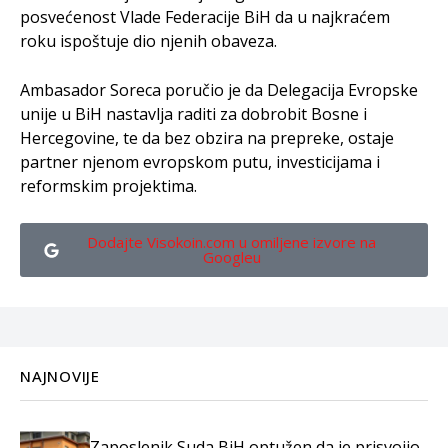
posvećenost Vlade Federacije BiH da u najkraćem
roku ispoštuje dio njenih obaveza.
Ambasador Soreca poručio je da Delegacija Evropske
unije u BiH nastavlja raditi za dobrobit Bosne i
Hercegovine, te da bez obzira na prepreke, ostaje
partner njenom evropskom putu, investicijama i
reformskim projektima.
Dodajte Visokoin.com u omiljene izvore na
Googleu
NAJNOVIJE
Zaposlenik Suda BiH optužen da je prisvojio