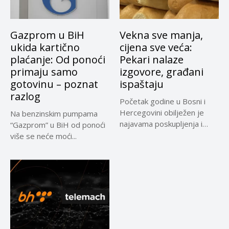
Gazprom u BiH
Vekna sve manja,
ukida kartično
cijena sve veća:
plaćanje: Od ponoći
Pekari nalaze
primaju samo
izgovore, građani
gotovinu – poznat
ispaštaju
razlog
Početak godine u Bosni i
Hercegovini obilježen je
Na benzinskim pumpama
najavama poskupljenja i
“Gazprom” u BiH od ponoći
već...
više se neće moći...