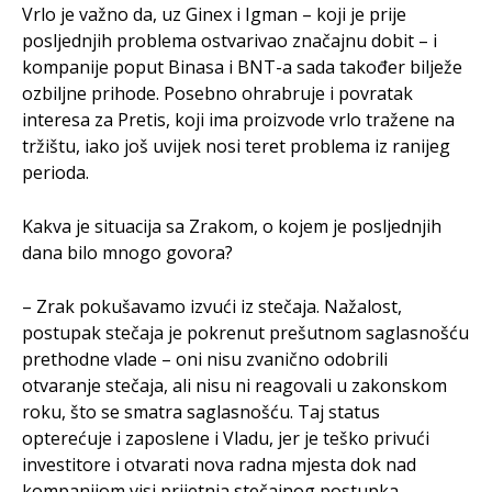
Vrlo je važno da, uz Ginex i Igman – koji je prije
posljednjih problema ostvarivao značajnu dobit – i
kompanije poput Binasa i BNT-a sada također bilježe
ozbiljne prihode. Posebno ohrabruje i povratak
interesa za Pretis, koji ima proizvode vrlo tražene na
tržištu, iako još uvijek nosi teret problema iz ranijeg
perioda.
Kakva je situacija sa Zrakom, o kojem je posljednjih
dana bilo mnogo govora?
– Zrak pokušavamo izvući iz stečaja. Nažalost,
postupak stečaja je pokrenut prešutnom saglasnošću
prethodne vlade – oni nisu zvanično odobrili
otvaranje stečaja, ali nisu ni reagovali u zakonskom
roku, što se smatra saglasnošću. Taj status
opterećuje i zaposlene i Vladu, jer je teško privući
investitore i otvarati nova radna mjesta dok nad
kompanijom visi prijetnja stečajnog postupka.