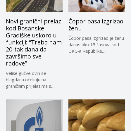
Novi granični prelaz
Čopor pasa izgrizao
kod Bosanske
ženu
Gradiške uskoro u
Čopor pasa izgrizao je ženu
funkciji: “Treba nam
danas oko 15 časova kod
20-tak dana da
UKC-a Republike...
završimo sve
radove”
Velike gužve ovih se
blagdana očekuju na
graničnim prijelazima s
Bosnom i...