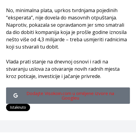
No, minimalna plata, uprkos tvrdnjama pojedinih
“eksperata”, nije dovela do masovnih otpuštanja.
Naprotiv, pokazala se opravdanom jer smo smatrali
da dio dobiti kompanija koja je prošle godine iznosila
nešto više od 4,3 milijarde – treba usmjeriti radnicima
koji su stvarali tu dobit.
Vlada prati stanje na dnevnoj osnovi i radi na
stvaranju uslova za otvaranje novih radnih mjesta
kroz poticaje, investicije i jačanje privrede.
Dodajte Visokoin.com u omiljene izvore na
Googleu
Istaknuto