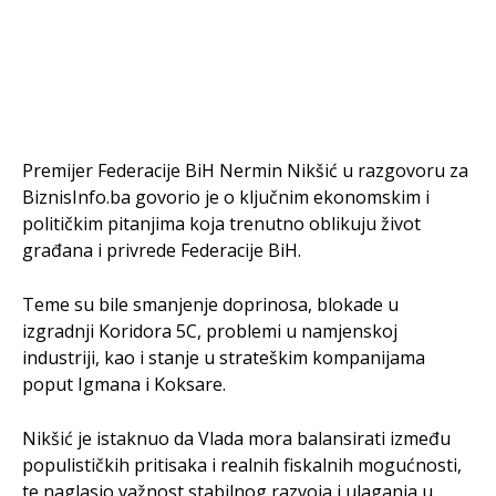
Premijer Federacije BiH Nermin Nikšić u razgovoru za
BiznisInfo.ba govorio je o ključnim ekonomskim i
političkim pitanjima koja trenutno oblikuju život
građana i privrede Federacije BiH.
Teme su bile smanjenje doprinosa, blokade u
izgradnji Koridora 5C, problemi u namjenskoj
industriji, kao i stanje u strateškim kompanijama
poput Igmana i Koksare.
Nikšić je istaknuo da Vlada mora balansirati između
populističkih pritisaka i realnih fiskalnih mogućnosti,
te naglasio važnost stabilnog razvoja i ulaganja u