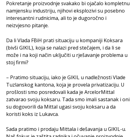
Pokretanje proizvodnje svakako bi ojačalo kompletnu
namjensku industriju, njihovi eksplozivi su posebno
interesantni rudnicima, ali to je dugoročno i
neizvjesno pitanje.
Da li Vlada FBiH prati situaciju u kompaniji Koksara
(bivši GIKIL), koja se nalazi pred stečajem, i da li se
može i na koji način uključiti u rješavanje problema u
stoj firmi?
– Pratimo situaciju, iako je GIKIL u nadležnosti Vlade
Tuzlanskog kantona, koja je provela privatizaciju. U
prošlosti smo posredovali kada je ArcelorMittal
zatvarao svoju koksaru. Tada smo imali sastanak i oni
su dogovorili da Mittal ugasi svoju koksaru a da
koristi koks iz Lukavca.
Sada pratimo i prodaju Mittala i dešavanja u GIKIL-u.
Naš fokus je zaštita radnika i očuvanje proizvodnje,