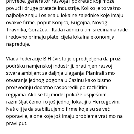
privrede, generator razvoja i pokretač koji može
povući i druge prateće industrije. Koliko je to važno
najbolje znaju i osjećaju lokalne zajednice koje imaju
ovakve firme, poput Konjica, Bugojna, Novog
Travnika, Goražda… Kada radnici u tim sredinama rade
i redovno primaju plate, cijela lokalna ekonomija
napreduje.
Vlada Federacije BiH čvrsto je opredijeljena da pruži
podršku namjenskoj industriji, prati njen razvoj i
stvara ambijent za daljnja ulaganja. Planirali smo
otvaranje jednog pogona u Cazinu kako bismo
proizvodnju dodatno rasporedili po različitim
regijama. Ako se taj model pokaže uspješnim,
razmišljat ćemo i o još jednoj lokaciji u Hercegovini.
Naš cilj je da stabilizujemo firme koje su se već
oporavile, a one koje još imaju problema vratimo na
pravi put.