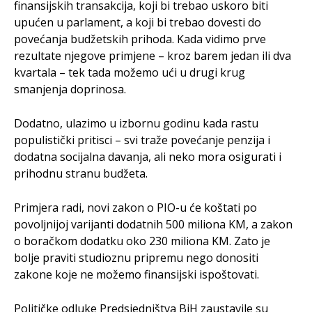
finansijskih transakcija, koji bi trebao uskoro biti
upućen u parlament, a koji bi trebao dovesti do
povećanja budžetskih prihoda. Kada vidimo prve
rezultate njegove primjene – kroz barem jedan ili dva
kvartala – tek tada možemo ući u drugi krug
smanjenja doprinosa.
Dodatno, ulazimo u izbornu godinu kada rastu
populistički pritisci – svi traže povećanje penzija i
dodatna socijalna davanja, ali neko mora osigurati i
prihodnu stranu budžeta.
Primjera radi, novi zakon o PIO-u će koštati po
povoljnijoj varijanti dodatnih 500 miliona KM, a zakon
o boračkom dodatku oko 230 miliona KM. Zato je
bolje praviti studioznu pripremu nego donositi
zakone koje ne možemo finansijski ispoštovati.
Političke odluke Predsjedništva BiH zaustavile su