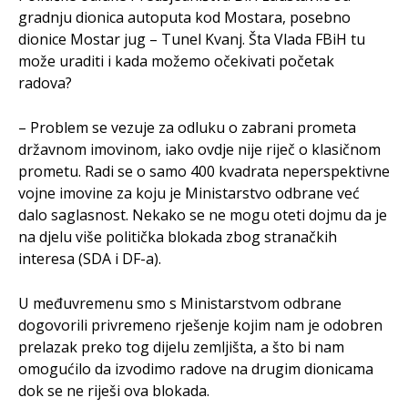
gradnju dionica autoputa kod Mostara, posebno
dionice Mostar jug – Tunel Kvanj. Šta Vlada FBiH tu
može uraditi i kada možemo očekivati početak
radova?
– Problem se vezuje za odluku o zabrani prometa
državnom imovinom, iako ovdje nije riječ o klasičnom
prometu. Radi se o samo 400 kvadrata neperspektivne
vojne imovine za koju je Ministarstvo odbrane već
dalo saglasnost. Nekako se ne mogu oteti dojmu da je
na djelu više politička blokada zbog stranačkih
interesa (SDA i DF-a).
U međuvremenu smo s Ministarstvom odbrane
dogovorili privremeno rješenje kojim nam je odobren
prelazak preko tog dijelu zemljišta, a što bi nam
omogućilo da izvodimo radove na drugim dionicama
dok se ne riješi ova blokada.