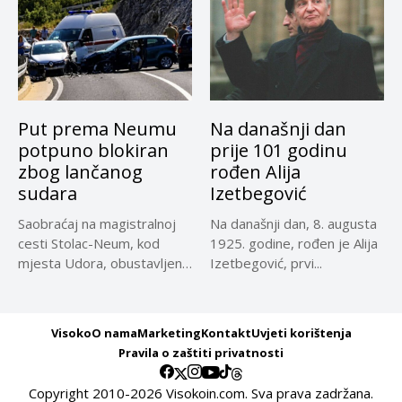
Put prema Neumu
Na današnji dan
potpuno blokiran
prije 101 godinu
zbog lančanog
rođen Alija
sudara
Izetbegović
Saobraćaj na magistralnoj
Na današnji dan, 8. augusta
cesti Stolac-Neum, kod
1925. godine, rođen je Alija
mjesta Udora, obustavljen
Izetbegović, prvi...
zbog nezgode, saopćeno...
Visoko
O nama
Marketing
Kontakt
Uvjeti korištenja
Pravila o zaštiti privatnosti
Copyright 2010-2026 Visokoin.com. Sva prava zadržana.