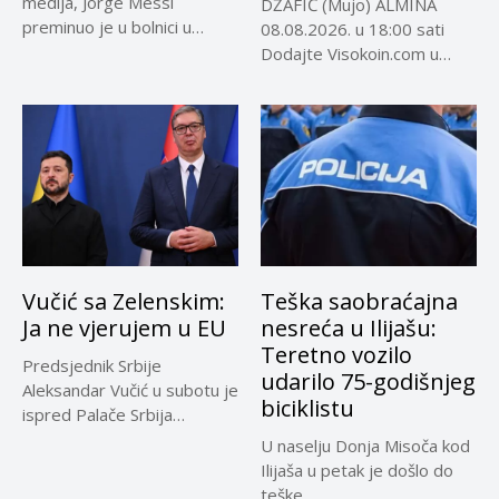
medija, Jorge Messi
DŽAFIĆ (Mujo) ALMINA
preminuo je u bolnici u
08.08.2026. u 18:00 sati
Rosariju...
Dodajte Visokoin.com u
omiljene izvore...
Vučić sa Zelenskim:
Teška saobraćajna
Ja ne vjerujem u EU
nesreća u Ilijašu:
Teretno vozilo
Predsjednik Srbije
udarilo 75-godišnjeg
Aleksandar Vučić u subotu je
biciklistu
ispred Palače Srbija
dočekao predsjednika...
U naselju Donja Misoča kod
Ilijaša u petak je došlo do
teške...