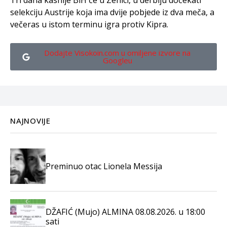
Tri dana kasnije BiH će u Zenici, u derbiju dočekati
selekciju Austrije koja ima dvije pobjede iz dva meča, a
večeras u istom terminu igra protiv Kipra.
Dodajte Visokoin.com u omiljene izvore na
Googleu
NAJNOVIJE
Preminuo otac Lionela Messija
DŽAFIĆ (Mujo) ALMINA 08.08.2026. u 18:00
sati