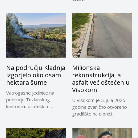
Na području Kladnja
Milionska
izgorjelo oko osam
rekonstrukcija, a
hektara šume
asfalt već oštećen u
Visokom
Vatrogasne jedinice na
području Tuzlanskog
U Visokom je 5. jula 2025.
kantona u proteklom
godine zvanično otvoreno
periodu imale su više...
gradilište na dionici...