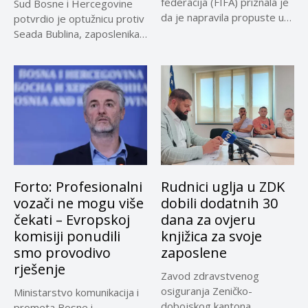
federacija (FIFA) priznala je
Sud Bosne i Hercegovine
da je napravila propuste u
potvrdio je optužnicu protiv
vezi...
Seada Bublina, zaposlenika
Suda...
Forto: Profesionalni
Rudnici uglja u ZDK
vozači ne mogu više
dobili dodatnih 30
čekati – Evropskoj
dana za ovjeru
komisiji ponudili
knjižica za svoje
smo provodivo
zaposlene
rješenje
Zavod zdravstvenog
osiguranja Zeničko-
Ministarstvo komunikacija i
dobojskog kantona
prometa Bosne i