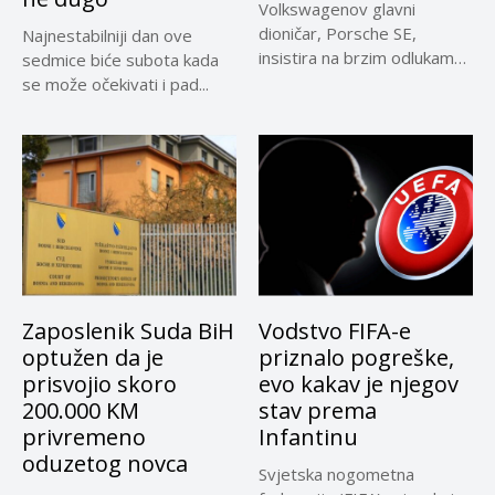
Volkswagenov glavni
dioničar, Porsche SE,
Najnestabilniji dan ove
insistira na brzim odlukama
sedmice biće subota kada
u sporu oko...
se može očekivati i pad...
Zaposlenik Suda BiH
Vodstvo FIFA-e
optužen da je
priznalo pogreške,
prisvojio skoro
evo kakav je njegov
200.000 KM
stav prema
privremeno
Infantinu
oduzetog novca
Svjetska nogometna