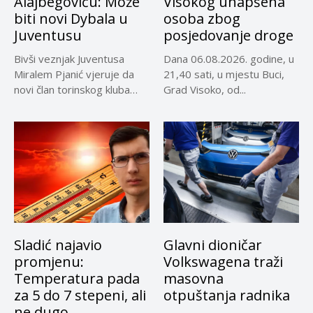
Alajbegoviću: Može
Visokog uhapšena
biti novi Dybala u
osoba zbog
Juventusu
posjedovanje droge
Bivši veznjak Juventusa
Dana 06.08.2026. godine, u
Miralem Pjanić vjeruje da
21,40 sati, u mjestu Buci,
novi član torinskog kluba
Grad Visoko, od...
Kerim...
Sladić najavio
Glavni dioničar
promjenu:
Volkswagena traži
Temperatura pada
masovna
za 5 do 7 stepeni, ali
otpuštanja radnika
ne dugo