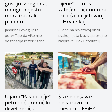
gostiju iz regiona,
cijene” – Turist
mnogi umjesto
zatečen računom za
mora izabrali
tri pića na ljetovanju
planinu
u Hrvatskoj
Jahorina i ovog ljeta
Cijene na hrvatskoj obali
potvrđuje da više nije
svakog ljeta izazivaju brojne
destinacija rezervisana
rasprave. Dok ugostitelji
samo za...
upozoravaju...
U jami “Raspotočje”
Šta se dešava s
petu noć prenoćilo
neispravnim
devet zeničkih
mesom u FBiH?