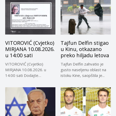
VITOROVIĆ (Cvjetko)
Tajfun Delfin stigao
MIRJANA 10.08.2026.
u Kinu, otkazano
u 14:00 sati
preko hiljadu letova
VITOROVIĆ (Cvjetko)
Tajfun Delfin zahvatio je
MIRJANA 10.08.2026. u
gusto naseljenu oblast na
14:00 sati Dodajte
istoku Kine, saopštila je...
Visokoin.com u omiljene
izvore...