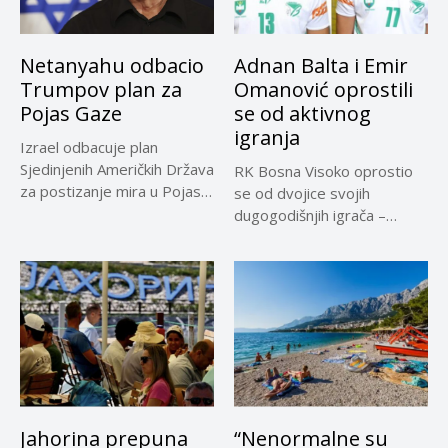
Netanyahu odbacio
Adnan Balta i Emir
Trumpov plan za
Omanović oprostili
Pojas Gaze
se od aktivnog
igranja
Izrael odbacuje plan
Sjedinjenih Američkih Država
RK Bosna Visoko oprostio
za postizanje mira u Pojasu
se od dvojice svojih
Gaze,...
dugogodišnjih igrača –
Adnana...
Jahorina prepuna
“Nenormalne su