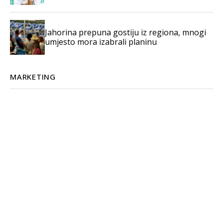
Jahorina prepuna gostiju iz regiona, mnogi
umjesto mora izabrali planinu
MARKETING