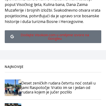
poput Visočkog ljeta, Kulina bana, Dana Zaima
Muzaferije i brojnih izložbi. Svakodnevno otvara vrata
posjetiocima, potvrđujući da je upravo srce bosanske
historije i duša turizma Bosne i Hercegovine.
Dodajte Visokoin.com u omiljene izvore na
Googleu
NAJNOVIJE
Deset zeničkih rudara četvrtu noć ostali u
jami Raspotočje: Vratio im se i jedan od
rudara kojem je jučer pozlilo