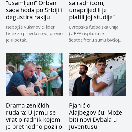
“usamljeni” Orban
sa radnicom,
sada hoda po Srbiji i
unaprijedili je i
degustira rakiju
platili joj studije”
Nebojša Vukanović, lider
Evropska fudbalska unija
Liste za pravdu i red, prenio
(UEFA) isplatila je
je u petak...
šestocifrenu sumu bivšoj
radnici za koju...
Drama zeničkih
Pjanić o
rudara: U jamu se
Alajbegoviću: Može
vratio radnik kojem
biti novi Dybala u
je prethodno pozlilo
Juventusu