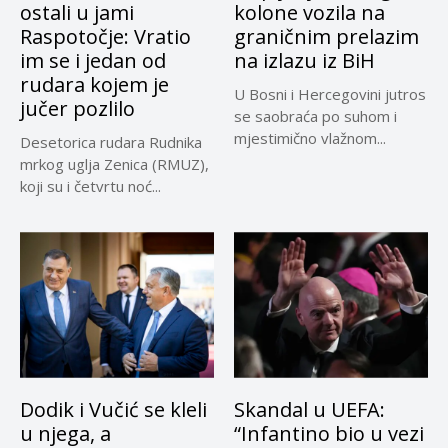
ostali u jami
kolone vozila na
Raspotočje: Vratio
graničnim prelazim
im se i jedan od
na izlazu iz BiH
rudara kojem je
U Bosni i Hercegovini jutros
jučer pozlilo
se saobraća po suhom i
mjestimično vlažnom...
Desetorica rudara Rudnika
mrkog uglja Zenica (RMUZ),
koji su i četvrtu noć...
Dodik i Vučić se kleli
Skandal u UEFA:
u njega, a
“Infantino bio u vezi