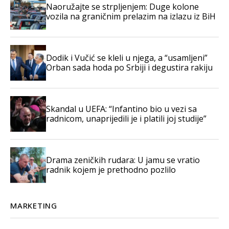
Naoružajte se strpljenjem: Duge kolone
vozila na graničnim prelazim na izlazu iz BiH
Dodik i Vučić se kleli u njega, a “usamljeni”
Orban sada hoda po Srbiji i degustira rakiju
Skandal u UEFA: “Infantino bio u vezi sa
radnicom, unaprijedili je i platili joj studije”
Drama zeničkih rudara: U jamu se vratio
radnik kojem je prethodno pozlilo
MARKETING