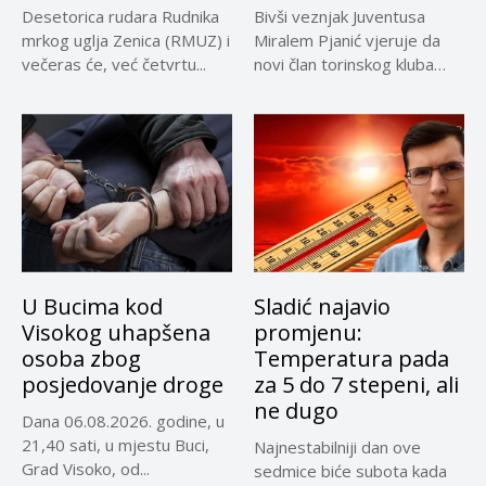
Desetorica rudara Rudnika
Bivši veznjak Juventusa
mrkog uglja Zenica (RMUZ) i
Miralem Pjanić vjeruje da
večeras će, već četvrtu...
novi član torinskog kluba
Kerim...
U Bucima kod
Sladić najavio
Visokog uhapšena
promjenu:
osoba zbog
Temperatura pada
posjedovanje droge
za 5 do 7 stepeni, ali
ne dugo
Dana 06.08.2026. godine, u
21,40 sati, u mjestu Buci,
Najnestabilniji dan ove
Grad Visoko, od...
sedmice biće subota kada