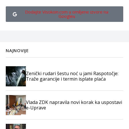
Dodajte Visokoin.com u omiljene izvore na
Googleu
NAJNOVIJE
Zenički rudari šestu noć u jami Raspotočje:
Traže garancije i termin isplate plaća
Vlada ZDK napravila novi korak ka uspostavi
e-Uprave