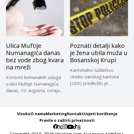
Ulica Muftije
Poznati detalji kako
Numanagića danas
je žena ubila muža u
bez vode zbog kvara
Bosanskoj Krupi
na mreži
Kantonalno tužilaštvo
Unsko-sanskog kantona
Korisnici komunalnih usluga
(USK) predložilo je
u ulici Muftije Numanagića
Kantonalnom sudu u Bihaću
danas, 10. augusta, ostaju
određivanje...
bez...
Visoko
O nama
Marketing
Kontakt
Uvjeti korištenja
Pravila o zaštiti privatnosti
Copyright 2010-2026 Visokoin.com. Sva prava zadržana.