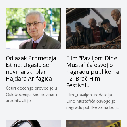
Odlazak Prometeja
Film “Paviljon” Dine
istine: Ugasio se
Mustafića osvojio
novinarski plam
nagradu publike na
Hajdara Arifagića
12. Brač Film
Festivalu
Četiri decenije proveo je u
Oslobođenju, kao novinar i
Film „Paviljon“ redatelja
urednik, ali je...
Dine Mustafića osvojio je
nagradu publike za najbolji
dugometražni...