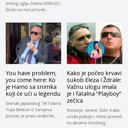
Informaciju Ministarstva za...
mrkog uglja Zenica (RMUZ) i
šestu su noć proveli...
You have problem,
Kako je počeo krvavi
you come here: Ko
sukob Eleza i Ždrale:
je Hamo sa snimka
Važnu ulogu imala
koji će ući u legendu
je i fatalna “Playboy”
zečica
Snimak japanskog TikTokera
Yujia Beleze iz Sarajeva
Rotacije, sirene. žute trake,
postao je pravi viralni hit,...
vozila policije i Hitne pomoći
na ulicama Istočnog...