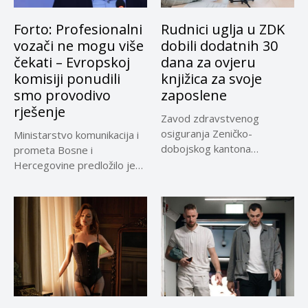
Forto: Profesionalni
Rudnici uglja u ZDK
vozači ne mogu više
dobili dodatnih 30
čekati – Evropskoj
dana za ovjeru
komisiji ponudili
knjižica za svoje
smo provodivo
zaposlene
rješenje
Zavod zdravstvenog
osiguranja Zeničko-
Ministarstvo komunikacija i
dobojskog kantona
prometa Bosne i
omogućio je dodatni rok od
Hercegovine predložilo je
30 dana...
Evropskoj komisiji
privremeno...