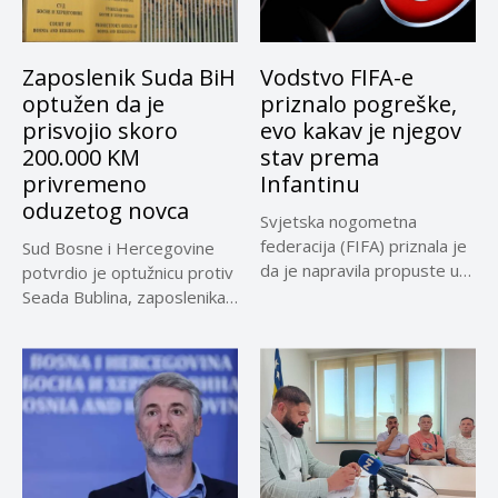
Zaposlenik Suda BiH
Vodstvo FIFA-e
optužen da je
priznalo pogreške,
prisvojio skoro
evo kakav je njegov
200.000 KM
stav prema
privremeno
Infantinu
oduzetog novca
Svjetska nogometna
federacija (FIFA) priznala je
Sud Bosne i Hercegovine
da je napravila propuste u
potvrdio je optužnicu protiv
vezi...
Seada Bublina, zaposlenika
Suda...