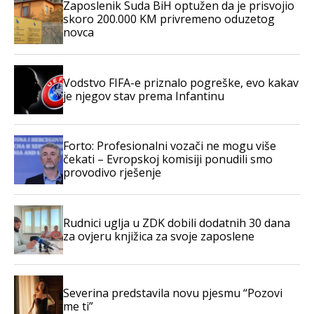
Zaposlenik Suda BiH optužen da je prisvojio
skoro 200.000 KM privremeno oduzetog
novca
Vodstvo FIFA-e priznalo pogreške, evo kakav
je njegov stav prema Infantinu
Forto: Profesionalni vozači ne mogu više
čekati – Evropskoj komisiji ponudili smo
provodivo rješenje
Rudnici uglja u ZDK dobili dodatnih 30 dana
za ovjeru knjižica za svoje zaposlene
Severina predstavila novu pjesmu “Pozovi
me ti”