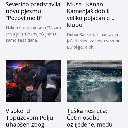
Severina predstavila
Musa i Kenan
novu pjesmu
Kamenjaš dobili
“Pozovi me ti”
veliko pojačanje u
klubu
Nakon što je pjesma “Nisam
kriva ja” (“Bezosjećajna”) u
Dubai Basketball nastavlja
samo šest dana...
jačati ekipu za novu sezonu
Eurolige, a bh.
reprezentativci...
Visoko: U
Teška nesreća:
Topuzovom Polju
Četiri osobe
uhapšen zbog
ozlijeđene, među