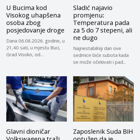
U Bucima kod
Sladić najavio
Visokog uhapšena
promjenu:
osoba zbog
Temperatura pada
posjedovanje droge
za 5 do 7 stepeni, ali
ne dugo
Dana 06.08.2026. godine, u
21,40 sati, u mjestu Buci,
Najnestabilniji dan ove
Grad Visoko, od...
sedmice biće subota kada
se može očekivati i pad...
Glavni dioničar
Zaposlenik Suda BiH
Volkswagena traži
optužen da je