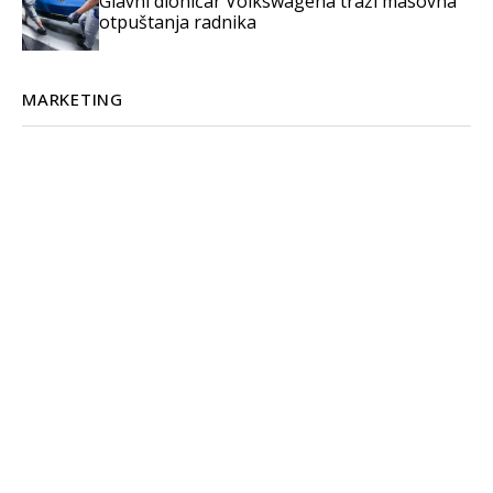
Glavni dioničar Volkswagena traži masovna
otpuštanja radnika
MARKETING