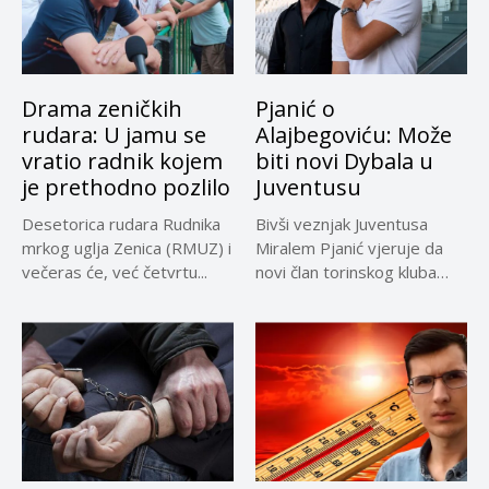
Drama zeničkih
Pjanić o
rudara: U jamu se
Alajbegoviću: Može
vratio radnik kojem
biti novi Dybala u
je prethodno pozlilo
Juventusu
Desetorica rudara Rudnika
Bivši veznjak Juventusa
mrkog uglja Zenica (RMUZ) i
Miralem Pjanić vjeruje da
večeras će, već četvrtu...
novi član torinskog kluba
Kerim...