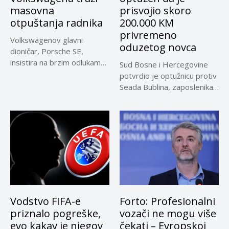
masovna
prisvojio skoro
otpuštanja radnika
200.000 KM
privremeno
Volkswagenov glavni
oduzetog novca
dioničar, Porsche SE,
insistira na brzim odlukama
Sud Bosne i Hercegovine
u sporu oko...
potvrdio je optužnicu protiv
Seada Bublina, zaposlenika
Suda...
Vodstvo FIFA-e
Forto: Profesionalni
priznalo pogreške,
vozači ne mogu više
evo kakav je njegov
čekati – Evropskoj