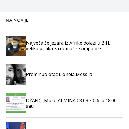
NAJNOVIJE
Najveća željezara iz Afrike dolazi u BiH,
velika prilika za domaće kompanije
Preminuo otac Lionela Messija
DŽAFIĆ (Mujo) ALMINA 08.08.2026. u 18:00
sati