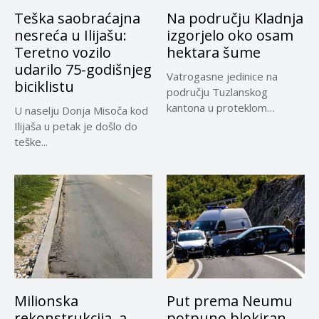
Teška saobraćajna
Na području Kladnja
nesreća u Ilijašu:
izgorjelo oko osam
Teretno vozilo
hektara šume
udarilo 75-godišnjeg
Vatrogasne jedinice na
biciklistu
području Tuzlanskog
kantona u proteklom
U naselju Donja Misoča kod
periodu imale su više...
Ilijaša u petak je došlo do
teške...
Milionska
Put prema Neumu
rekonstrukcija, a
potpuno blokiran