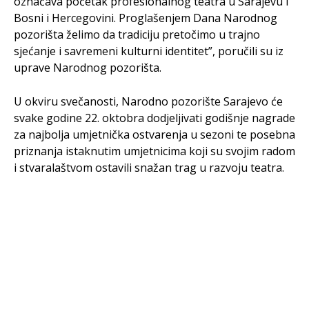
označava početak profesionalnog teatra u Sarajevu i
Bosni i Hercegovini. Proglašenjem Dana Narodnog
pozorišta želimo da tradiciju pretočimo u trajno
sjećanje i savremeni kulturni identitet”, poručili su iz
uprave Narodnog pozorišta.
U okviru svečanosti, Narodno pozorište Sarajevo će
svake godine 22. oktobra dodjeljivati godišnje nagrade
za najbolja umjetnička ostvarenja u sezoni te posebna
priznanja istaknutim umjetnicima koji su svojim radom
i stvaralaštvom ostavili snažan trag u razvoju teatra.