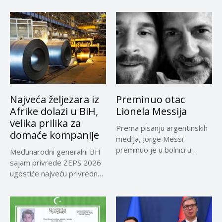
Najveća željezara iz
Preminuo otac
Afrike dolazi u BiH,
Lionela Messija
velika prilika za
Prema pisanju argentinskih
domaće kompanije
medija, Jorge Messi
preminuo je u bolnici u
Međunarodni generalni BH
Rosariju...
sajam privrede ZEPS 2026
ugostiće najveću privrednu
delegaciju iz...