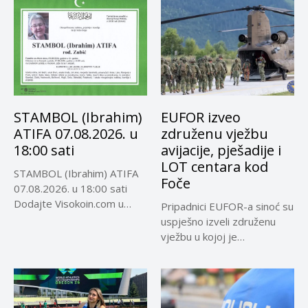
STAMBOL (Ibrahim)
EUFOR izveo
ATIFA 07.08.2026. u
združenu vježbu
18:00 sati
avijacije, pješadije i
LOT centara kod
STAMBOL (Ibrahim) ATIFA
Foče
07.08.2026. u 18:00 sati
Dodajte Visokoin.com u
Pripadnici EUFOR-a sinoć su
omiljene izvore...
uspješno izveli združenu
vježbu u kojoj je
učestvovalo...