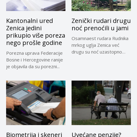
Kantonalni ured
Zenički rudari drugu
Zenica jedini
noć prenoćili u jami
prikupio više poreza
Osamnaest rudara Rudnika
nego prošle godine
mrkog uglja Zenica već
drugu su noć uzastopno
Porezna uprava Federacije
prenoćili...
Bosne i Hercegovine ranije
je objavila da su porezni...
Biometrija i skeneri
Uvećane penzije?