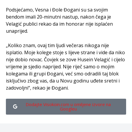
Podsjećamo, Vesna i Đole Đogani su sa svojim
bendom imali 20-minutni nastup, nakon čega je
Velagić publici rekao da im honorar nije isplaćen
unaprijed.
„Koliko znam, ovaj tim ljudi večeras nikoga nije
isplatio. Moje kolege stoje s lijeve strane i vide da niko
nije dobio novac. Čovjek se zove Husein Velagić i cijelo
vrijeme je sjedio naprijed. Nije riječ samo o mojim
kolegama ili grupi Đogani, već smo odradili taj blok
isključivo zbog vas, da u Novu godinu uđete sretni i
zadovoljni“, rekao je Đogani.
Dodajte Visokoin.com u omiljene izvore na
Googleu