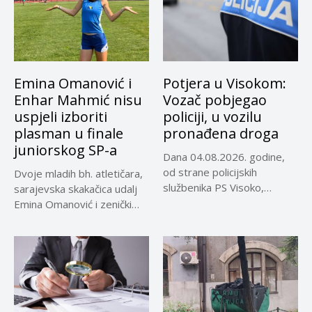
Emina Omanović i
Potjera u Visokom:
Enhar Mahmić nisu
Vozač pobjegao
uspjeli izboriti
policiji, u vozilu
plasman u finale
pronađena droga
juniorskog SP-a
Dana 04.08.2026. godine,
od strane policijskih
Dvoje mladih bh. atletičara,
službenika PS Visoko,
sarajevska skakačica udalj
uočeno je lice...
Emina Omanović i zenički
bacač...