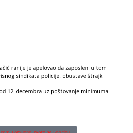
ačić ranije je apelovao da zaposleni u tom
isnog sindikata policije, obustave štrajk.
uje od 12. decembra uz poštovanje minimuma
.com u omiljene izvore na Googleu