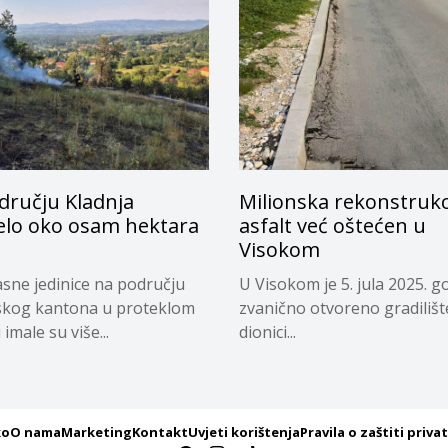
dručju Kladnja
Milionska rekonstrukci
jelo oko osam hektara
asfalt već oštećen u
Visokom
sne jedinice na području
U Visokom je 5. jula 2025. g
skog kantona u proteklom
zvanično otvoreno gradilišt
imale su više...
dionici...
ko
O nama
Marketing
Kontakt
Uvjeti korištenja
Pravila o zaštiti priva