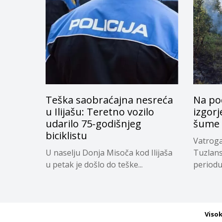
Teška saobraćajna nesreća
Na po
u Ilijašu: Teretno vozilo
izgor
udarilo 75-godišnjeg
šume
biciklistu
Vatroga
U naselju Donja Misoča kod Ilijaša
Tuzlan
u petak je došlo do teške...
periodu 
Viso