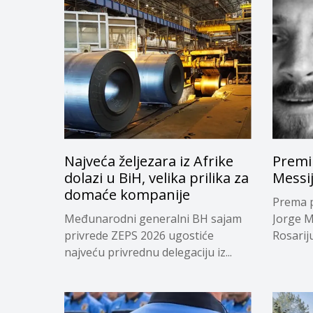
Najveća željezara iz Afrike
Premi
dolazi u BiH, velika prilika za
Messi
domaće kompanije
Prema p
Međunarodni generalni BH sajam
Jorge M
privrede ZEPS 2026 ugostiće
Rosariju.
najveću privrednu delegaciju iz...