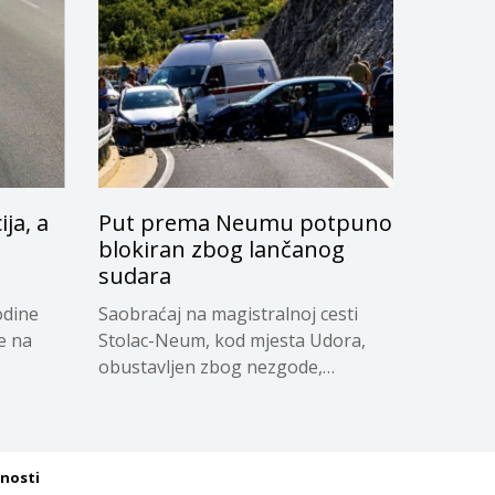
ja, a
Put prema Neumu potpuno
blokiran zbog lančanog
sudara
odine
Saobraćaj na magistralnoj cesti
e na
Stolac-Neum, kod mjesta Udora,
obustavljen zbog nezgode,
saopćeno...
tnosti