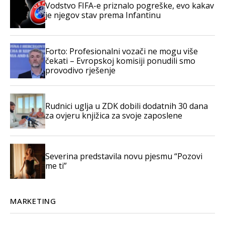
Vodstvo FIFA-e priznalo pogreške, evo kakav
je njegov stav prema Infantinu
Forto: Profesionalni vozači ne mogu više
čekati – Evropskoj komisiji ponudili smo
provodivo rješenje
Rudnici uglja u ZDK dobili dodatnih 30 dana
za ovjeru knjižica za svoje zaposlene
Severina predstavila novu pjesmu “Pozovi
me ti”
MARKETING