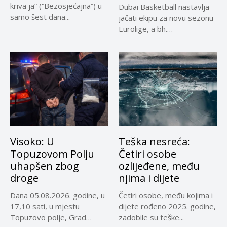
kriva ja” (“Bezosjećajna”) u
Dubai Basketball nastavlja
samo šest dana...
jačati ekipu za novu sezonu
Eurolige, a bh.
reprezentativci...
Visoko: U
Teška nesreća:
Topuzovom Polju
Četiri osobe
uhapšen zbog
ozlijeđene, među
droge
njima i dijete
Dana 05.08.2026. godine, u
Četiri osobe, među kojima i
17,10 sati, u mjestu
dijete rođeno 2025. godine,
Topuzovo polje, Grad
zadobile su teške...