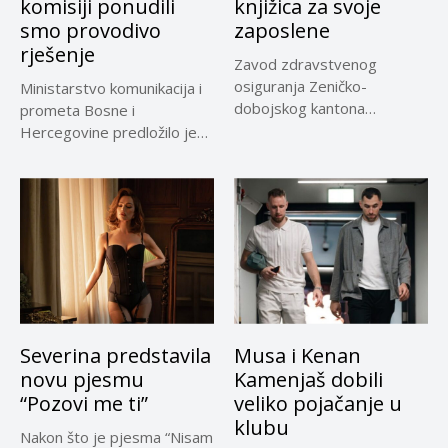
komisiji ponudili
knjižica za svoje
smo provodivo
zaposlene
rješenje
Zavod zdravstvenog
osiguranja Zeničko-
Ministarstvo komunikacija i
dobojskog kantona
prometa Bosne i
omogućio je dodatni rok od
Hercegovine predložilo je
30 dana...
Evropskoj komisiji
privremeno...
Severina predstavila
Musa i Kenan
novu pjesmu
Kamenjaš dobili
“Pozovi me ti”
veliko pojačanje u
klubu
Nakon što je pjesma “Nisam