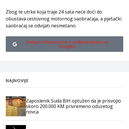
Zbog te utrke koja traje 24 sata neće doći do
obustava cestovnog motornog saobraćaja, a pješački
saobraćaj se odvijati nesmetano.
Dodajte Visokoin.com u omiljene izvore na
Googleu
NAJNOVIJE
Zaposlenik Suda BiH optužen da je prisvojio
skoro 200.000 KM privremeno oduzetog
novca