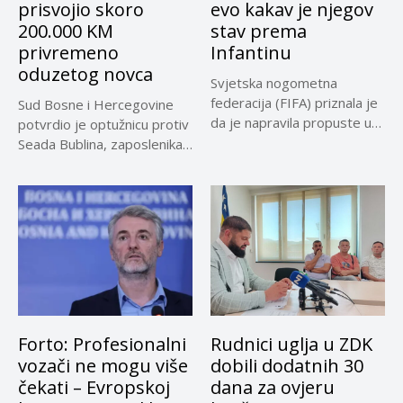
prisvojio skoro
evo kakav je njegov
200.000 KM
stav prema
privremeno
Infantinu
oduzetog novca
Svjetska nogometna
federacija (FIFA) priznala je
Sud Bosne i Hercegovine
da je napravila propuste u
potvrdio je optužnicu protiv
vezi...
Seada Bublina, zaposlenika
Suda...
Forto: Profesionalni
Rudnici uglja u ZDK
vozači ne mogu više
dobili dodatnih 30
čekati – Evropskoj
dana za ovjeru