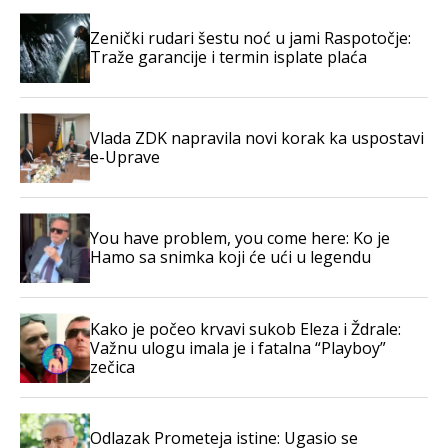
Zenički rudari šestu noć u jami Raspotočje:
Traže garancije i termin isplate plaća
Vlada ZDK napravila novi korak ka uspostavi
e-Uprave
You have problem, you come here: Ko je
Hamo sa snimka koji će ući u legendu
Kako je počeo krvavi sukob Eleza i Ždrale:
Važnu ulogu imala je i fatalna “Playboy”
zečica
Odlazak Prometeja istine: Ugasio se