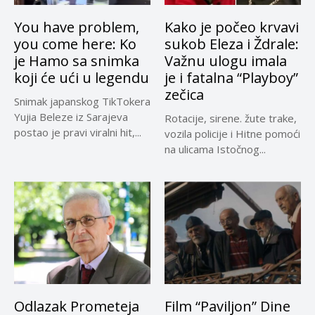
You have problem,
Kako je počeo krvavi
you come here: Ko
sukob Eleza i Ždrale:
je Hamo sa snimka
Važnu ulogu imala
koji će ući u legendu
je i fatalna “Playboy”
zečica
Snimak japanskog TikTokera
Yujia Beleze iz Sarajeva
Rotacije, sirene. žute trake,
postao je pravi viralni hit,...
vozila policije i Hitne pomoći
na ulicama Istočnog...
Odlazak Prometeja
Film “Paviljon” Dine