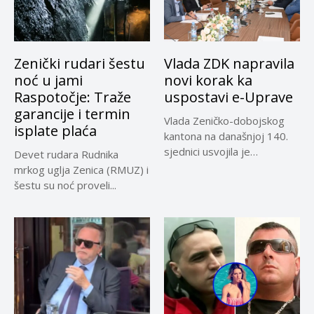
Zenički rudari šestu
Vlada ZDK napravila
noć u jami
novi korak ka
Raspotočje: Traže
uspostavi e-Uprave
garancije i termin
Vlada Zeničko-dobojskog
isplate plaća
kantona na današnjoj 140.
sjednici usvojila je
Devet rudara Rudnika
Informaciju Ministarstva za...
mrkog uglja Zenica (RMUZ) i
šestu su noć proveli...