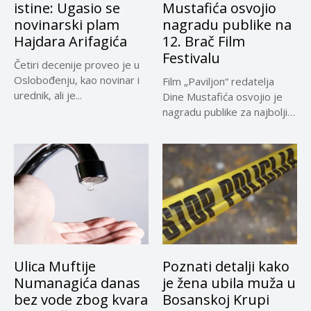
istine: Ugasio se
Mustafića osvojio
novinarski plam
nagradu publike na
Hajdara Arifagića
12. Brač Film
Festivalu
Četiri decenije proveo je u
Oslobođenju, kao novinar i
Film „Paviljon“ redatelja
urednik, ali je...
Dine Mustafića osvojio je
nagradu publike za najbolji
dugometražni...
Ulica Muftije
Poznati detalji kako
Numanagića danas
je žena ubila muža u
bez vode zbog kvara
Bosanskoj Krupi