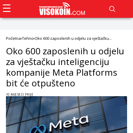
Početna
Tehno
Oko 600 zaposlenih u odjelu za vještačku
inteligenciju kompanije Meta Platforms bit će
Oko 600 zaposlenih u odjelu
otpušteno
za vještačku inteligenciju
kompanije Meta Platforms
bit će otpušteno
10 MJESECI PRIJE