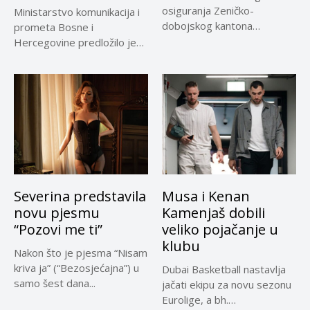
osiguranja Zeničko-
Ministarstvo komunikacija i
dobojskog kantona
prometa Bosne i
omogućio je dodatni rok od
Hercegovine predložilo je
30 dana...
Evropskoj komisiji
privremeno...
Severina predstavila
Musa i Kenan
novu pjesmu
Kamenjaš dobili
“Pozovi me ti”
veliko pojačanje u
klubu
Nakon što je pjesma “Nisam
kriva ja” (“Bezosjećajna”) u
Dubai Basketball nastavlja
samo šest dana...
jačati ekipu za novu sezonu
Eurolige, a bh.