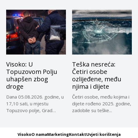
reprezentativci...
Visoko: U
Teška nesreća:
Topuzovom Polju
Četiri osobe
uhapšen zbog
ozlijeđene, među
droge
njima i dijete
Dana 05.08.2026. godine, u
Četiri osobe, među kojima i
17,10 sati, u mjestu
dijete rođeno 2025. godine,
Topuzovo polje, Grad
zadobile su teške...
Visoko,...
Visoko
O nama
Marketing
Kontakt
Uvjeti korištenja