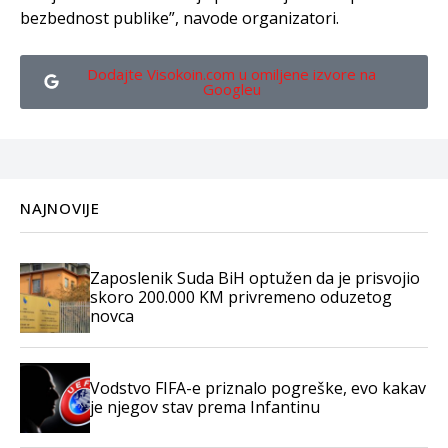
bezbednost publike”, navode organizatori.
Dodajte Visokoin.com u omiljene izvore na
Googleu
NAJNOVIJE
Zaposlenik Suda BiH optužen da je prisvojio
skoro 200.000 KM privremeno oduzetog
novca
Vodstvo FIFA-e priznalo pogreške, evo kakav
je njegov stav prema Infantinu