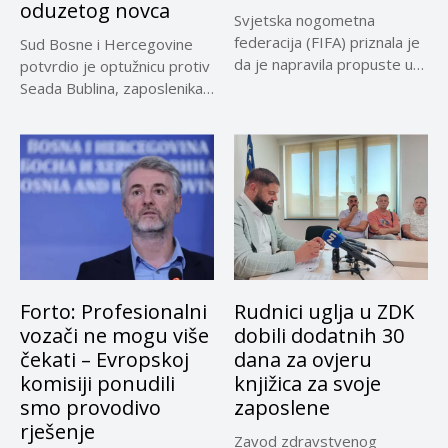
oduzetog novca
Svjetska nogometna
federacija (FIFA) priznala je
Sud Bosne i Hercegovine
da je napravila propuste u
potvrdio je optužnicu protiv
vezi...
Seada Bublina, zaposlenika
Suda...
Forto: Profesionalni
Rudnici uglja u ZDK
vozači ne mogu više
dobili dodatnih 30
čekati – Evropskoj
dana za ovjeru
komisiji ponudili
knjižica za svoje
smo provodivo
zaposlene
rješenje
Zavod zdravstvenog