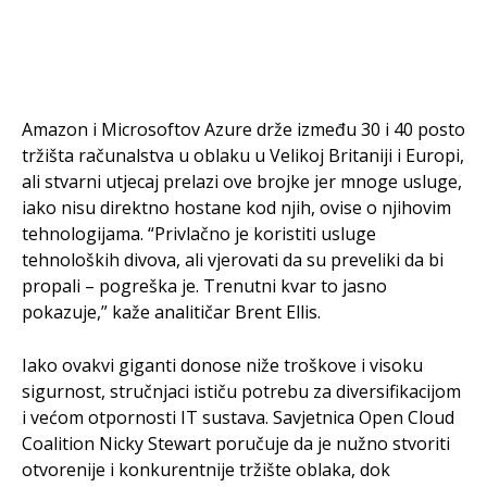
Amazon i Microsoftov Azure drže između 30 i 40 posto
tržišta računalstva u oblaku u Velikoj Britaniji i Europi,
ali stvarni utjecaj prelazi ove brojke jer mnoge usluge,
iako nisu direktno hostane kod njih, ovise o njihovim
tehnologijama. “Privlačno je koristiti usluge
tehnoloških divova, ali vjerovati da su preveliki da bi
propali – pogreška je. Trenutni kvar to jasno
pokazuje,” kaže analitičar Brent Ellis.
Iako ovakvi giganti donose niže troškove i visoku
sigurnost, stručnjaci ističu potrebu za diversifikacijom
i većom otpornosti IT sustava. Savjetnica Open Cloud
Coalition Nicky Stewart poručuje da je nužno stvoriti
otvorenije i konkurentnije tržište oblaka, dok