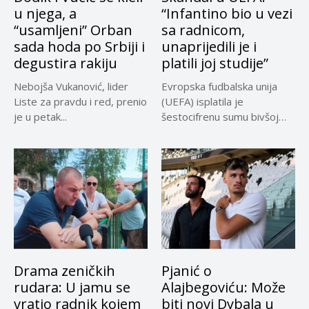
u njega, a
“Infantino bio u vezi
“usamljeni” Orban
sa radnicom,
sada hoda po Srbiji i
unaprijedili je i
degustira rakiju
platili joj studije”
Nebojša Vukanović, lider
Evropska fudbalska unija
Liste za pravdu i red, prenio
(UEFA) isplatila je
je u petak...
šestocifrenu sumu bivšoj
radnici za koju...
Drama zeničkih
Pjanić o
rudara: U jamu se
Alajbegoviću: Može
vratio radnik kojem
biti novi Dybala u