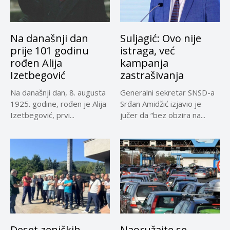
Na današnji dan
Suljagić: Ovo nije
prije 101 godinu
istraga, već
rođen Alija
kampanja
Izetbegović
zastrašivanja
Na današnji dan, 8. augusta
Generalni sekretar SNSD-a
1925. godine, rođen je Alija
Srđan Amidžić izjavio je
Izetbegović, prvi...
jučer da “bez obzira na...
Deset zeničkih
Naoružajte se