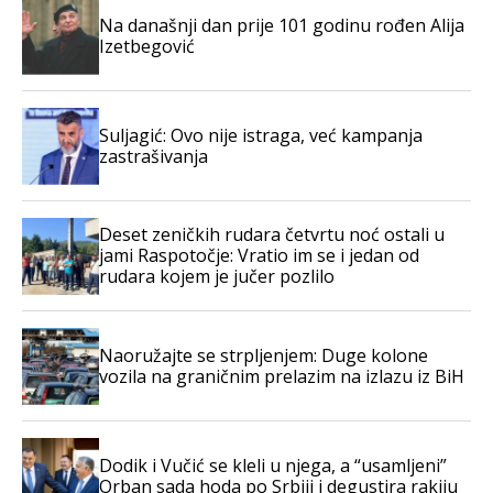
Na današnji dan prije 101 godinu rođen Alija
Izetbegović
Suljagić: Ovo nije istraga, već kampanja
zastrašivanja
Deset zeničkih rudara četvrtu noć ostali u
jami Raspotočje: Vratio im se i jedan od
rudara kojem je jučer pozlilo
Naoružajte se strpljenjem: Duge kolone
vozila na graničnim prelazim na izlazu iz BiH
Dodik i Vučić se kleli u njega, a “usamljeni”
Orban sada hoda po Srbiji i degustira rakiju