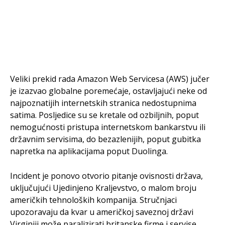
Veliki prekid rada Amazon Web Servicesa (AWS) jučer
je izazvao globalne poremećaje, ostavljajući neke od
najpoznatijih internetskih stranica nedostupnima
satima. Posljedice su se kretale od ozbiljnih, poput
nemogućnosti pristupa internetskom bankarstvu ili
državnim servisima, do bezazlenijih, poput gubitka
napretka na aplikacijama poput Duolinga.
Incident je ponovo otvorio pitanje ovisnosti država,
uključujući Ujedinjeno Kraljevstvo, o malom broju
američkih tehnoloških kompanija. Stručnjaci
upozoravaju da kvar u američkoj saveznoj državi
Virginiji može paralizirati britanske firme i servise