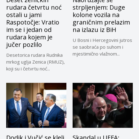
rudara četvrtu noć
strpljenjem: Duge
ostali u jami
kolone vozila na
Raspotočje: Vratio
graničnim prelazim
im se i jedan od
na izlazu iz BiH
rudara kojem je
U Bosni i Hercegovini jutros
jučer pozlilo
se saobraća po suhom i
mjestimično vlažnom...
Desetorica rudara Rudnika
mrkog uglja Zenica (RMUZ),
koji su i četvrtu noć...
Dodik i Vučić se kleli
Skandal u UEFA: