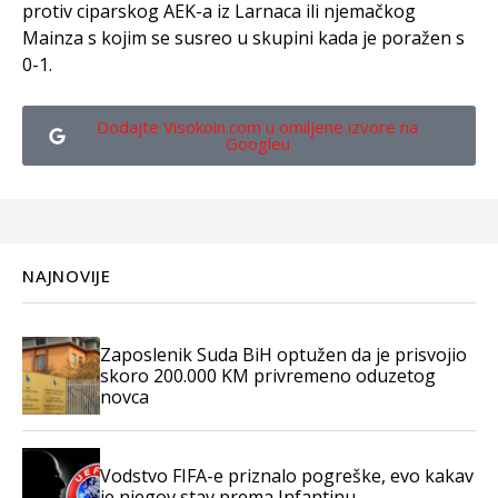
protiv ciparskog AEK-a iz Larnaca ili njemačkog
Mainza s kojim se susreo u skupini kada je poražen s
0-1.
Dodajte Visokoin.com u omiljene izvore na
Googleu
NAJNOVIJE
Zaposlenik Suda BiH optužen da je prisvojio
skoro 200.000 KM privremeno oduzetog
novca
Vodstvo FIFA-e priznalo pogreške, evo kakav
je njegov stav prema Infantinu