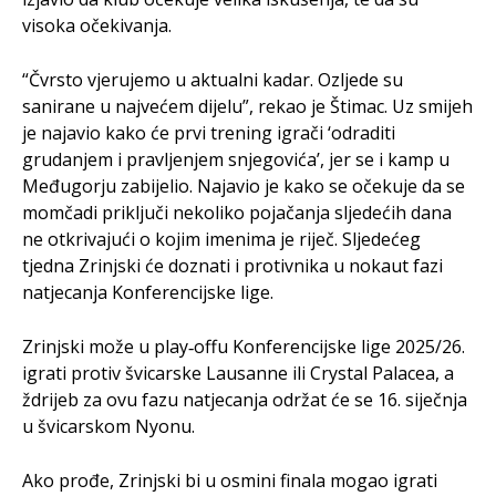
visoka očekivanja.
“Čvrsto vjerujemo u aktualni kadar. Ozljede su
sanirane u najvećem dijelu”, rekao je Štimac. Uz smijeh
je najavio kako će prvi trening igrači ‘odraditi
grudanjem i pravljenjem snjegovića’, jer se i kamp u
Međugorju zabijelio. Najavio je kako se očekuje da se
momčadi priključi nekoliko pojačanja sljedećih dana
ne otkrivajući o kojim imenima je riječ. Sljedećeg
tjedna Zrinjski će doznati i protivnika u nokaut fazi
natjecanja Konferencijske lige.
Zrinjski može u play‑offu Konferencijske lige 2025/26.
igrati protiv švicarske Lausanne ili Crystal Palacea, a
ždrijeb za ovu fazu natjecanja održat će se 16. siječnja
u švicarskom Nyonu.
Ako prođe, Zrinjski bi u osmini finala mogao igrati