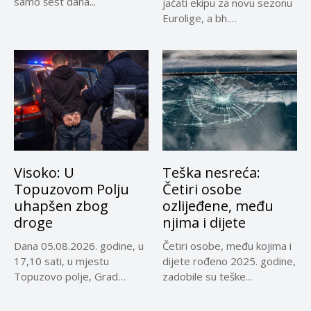
samo šest dana...
jačati ekipu za novu sezonu
Eurolige, a bh.
reprezentativci...
Visoko: U
Teška nesreća:
Topuzovom Polju
Četiri osobe
uhapšen zbog
ozlijeđene, među
droge
njima i dijete
Dana 05.08.2026. godine, u
Četiri osobe, među kojima i
17,10 sati, u mjestu
dijete rođeno 2025. godine,
Topuzovo polje, Grad
zadobile su teške...
Visoko,...