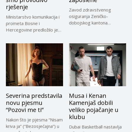
rješenje
Zavod zdravstvenog
osiguranja Zeničko-
Ministarstvo komunikacija i
dobojskog kantona
prometa Bosne i
omogućio je dodatni rok od
Hercegovine predložilo je
30 dana...
Evropskoj komisiji
privremeno...
Severina predstavila
Musa i Kenan
novu pjesmu
Kamenjaš dobili
“Pozovi me ti”
veliko pojačanje u
klubu
Nakon što je pjesma “Nisam
kriva ja” (“Bezosjećajna”) u
Dubai Basketball nastavlja