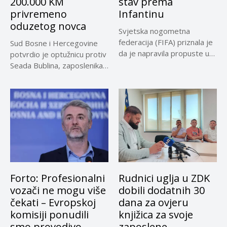
200.000 KM
stav prema
privremeno
Infantinu
oduzetog novca
Svjetska nogometna
federacija (FIFA) priznala je
Sud Bosne i Hercegovine
da je napravila propuste u
potvrdio je optužnicu protiv
vezi...
Seada Bublina, zaposlenika
Suda...
Forto: Profesionalni
Rudnici uglja u ZDK
vozači ne mogu više
dobili dodatnih 30
čekati – Evropskoj
dana za ovjeru
komisiji ponudili
knjižica za svoje
smo provodivo
zaposlene