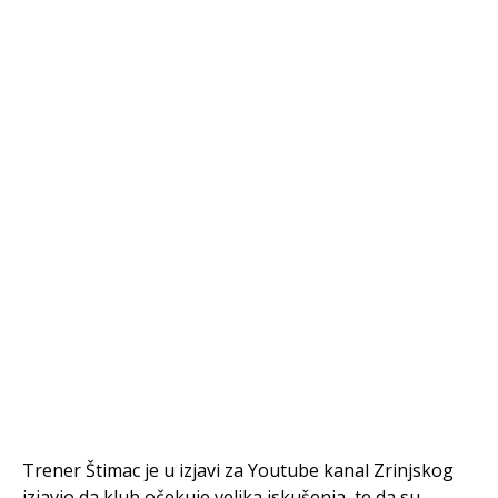
Trener Štimac je u izjavi za Youtube kanal Zrinjskog
izjavio da klub očekuje velika iskušenja, te da su