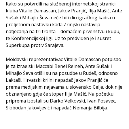
Kako su potvrdili na službenoj internetskoj stranici
kluba Vitalie Damascan, Jakov Pranjić, Ilija Mašić, Ante
Sušak i Mihajlo Ševa neće biti dio igračkog kadra u
proljetnom nastavku kada Zrinjski nastavlja
natjecanja na tri fronta – domaćem prvenstvu i kupu,
te Konferencijskoj ligi. Uz to predviđen je i susret
Superkupa protiv Sarajeva.
Moldavski reprezentativac Vitalie Damascan potpisao
je za izraelski Maccabi Benei Reineh, Ante Sušak i
Mihajlo Ševa otišli su na posudbe u Rudeš, odnosno
Laktaši. Hrvatski krilni napadač Jakov Pranjić će
prema medijskim najavama u slovensko Celje, dok nije
obznanjeno gdje će stoper Ilija Mašić. Na početku
priprema izostali su Darko Velkovski, Ivan Posavec,
Slobodan Jakovljević i napadač Nemanja Bilbija.