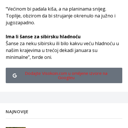
“Većinom bi padala kiša, a na planinama snijeg.
Toplije, obzirom da bi strujanje okrenulo na južno i
jugozapadno.
Ima li šanse za sibirsku hladnoću
Šanse za neku sibirsku ili bilo kakvu veću hladnoću u
našim krajevima u trećoj dekadi januara su
minimalne”, tvrde oni.
Dodajte Visokoin.com u omiljene izvore na
Googleu
NAJNOVIJE