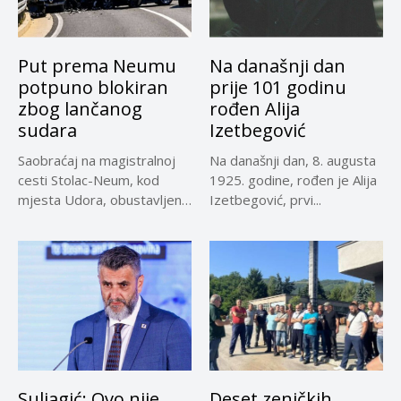
Put prema Neumu
Na današnji dan
potpuno blokiran
prije 101 godinu
zbog lančanog
rođen Alija
sudara
Izetbegović
Saobraćaj na magistralnoj
Na današnji dan, 8. augusta
cesti Stolac-Neum, kod
1925. godine, rođen je Alija
mjesta Udora, obustavljen
Izetbegović, prvi...
zbog nezgode, saopćeno...
Suljagić: Ovo nije
Deset zeničkih