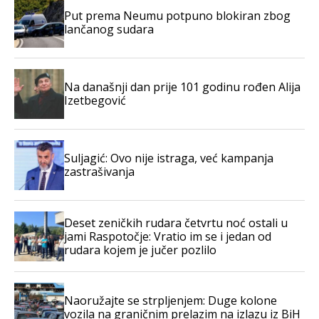
Put prema Neumu potpuno blokiran zbog
lančanog sudara
Na današnji dan prije 101 godinu rođen Alija
Izetbegović
Suljagić: Ovo nije istraga, već kampanja
zastrašivanja
Deset zeničkih rudara četvrtu noć ostali u
jami Raspotočje: Vratio im se i jedan od
rudara kojem je jučer pozlilo
Naoružajte se strpljenjem: Duge kolone
vozila na graničnim prelazim na izlazu iz BiH