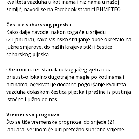
kvaliteta vazduha u kotlinama i nizinama u našoj
zemlji”, navodi se na Facebook stranici BHMETEO.
Čestice saharskog pijeska
Kako dalje navode, nakon toga će u srijedu
(21.januara), kako visinsko strujanje bude okretalo na
južne smjerove, do naših krajeva stići i čestice
saharskog pijeska.
Obzirom na izostanak nekog jačeg vjetra i uz
prisustvo lokalno dugotrajne magle po kotlinama i
nizinama, očekivati je dodatno pogoršanje kvaliteta
vazduha dolaskom čestica pijeska i prašine iz pustinja
istočno i južno od nas.
Vremenska prognoza
Što se tiče vremenske prognoze, do srijede (21.
januara) većinom će biti pretežno sunčano vrijeme.