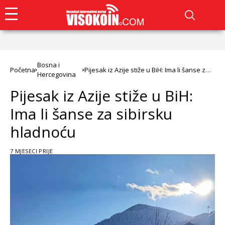
Bosna i
Početna
Pijesak iz Azije stiže u BiH: Ima li šanse za
Hercegovina
sibirsku hladnoću
Pijesak iz Azije stiže u BiH:
Ima li šanse za sibirsku
hladnoću
7 MJESECI PRIJE