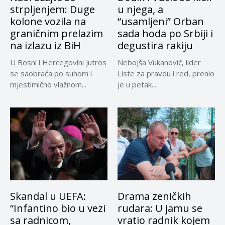
strpljenjem: Duge
u njega, a
kolone vozila na
“usamljeni” Orban
graničnim prelazim
sada hoda po Srbiji i
na izlazu iz BiH
degustira rakiju
U Bosni i Hercegovini jutros
Nebojša Vukanović, lider
se saobraća po suhom i
Liste za pravdu i red, prenio
mjestimično vlažnom...
je u petak...
Skandal u UEFA:
Drama zeničkih
“Infantino bio u vezi
rudara: U jamu se
sa radnicom,
vratio radnik kojem