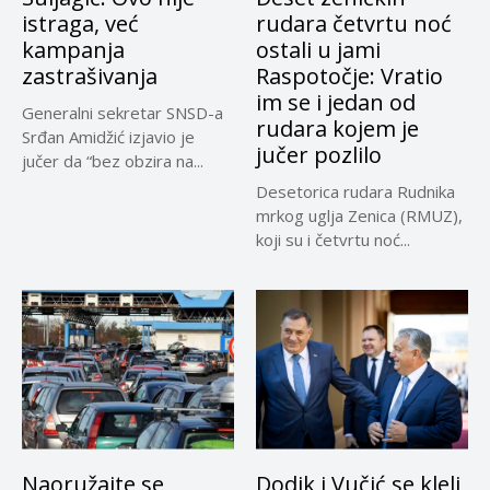
istraga, već
rudara četvrtu noć
kampanja
ostali u jami
zastrašivanja
Raspotočje: Vratio
im se i jedan od
Generalni sekretar SNSD-a
rudara kojem je
Srđan Amidžić izjavio je
jučer pozlilo
jučer da “bez obzira na...
Desetorica rudara Rudnika
mrkog uglja Zenica (RMUZ),
koji su i četvrtu noć...
Naoružajte se
Dodik i Vučić se kleli