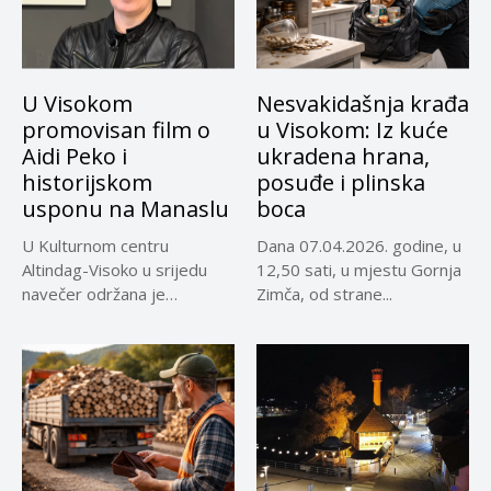
U Visokom
Nesvakidašnja krađa
promovisan film o
u Visokom: Iz kuće
Aidi Peko i
ukradena hrana,
historijskom
posuđe i plinska
usponu na Manaslu
boca
U Kulturnom centru
Dana 07.04.2026. godine, u
Altindag-Visoko u srijedu
12,50 sati, u mjestu Gornja
navečer održana je
Zimča, od strane...
promocija dokumentarnog
filma...