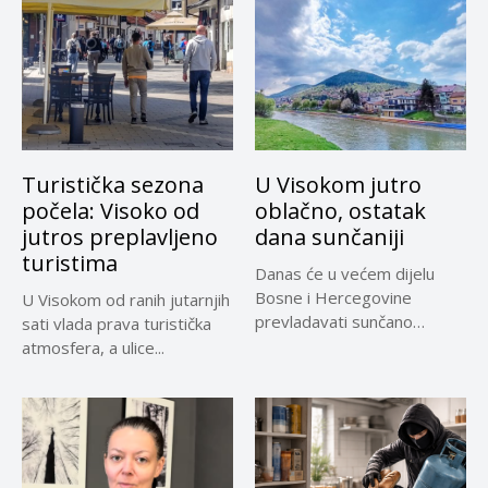
Turistička sezona
U Visokom jutro
počela: Visoko od
oblačno, ostatak
jutros preplavljeno
dana sunčaniji
turistima
Danas će u većem dijelu
Bosne i Hercegovine
U Visokom od ranih jutarnjih
prevladavati sunčano
sati vlada prava turistička
vrijeme uz...
atmosfera, a ulice...