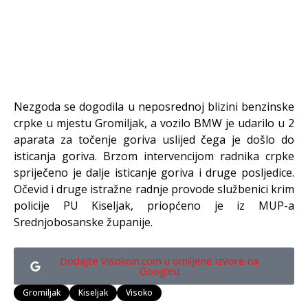
Nezgoda se dogodila u neposrednoj blizini benzinske
crpke u mjestu Gromiljak, a vozilo BMW je udarilo u 2
aparata za točenje goriva uslijed čega je došlo do
isticanja goriva. Brzom intervencijom radnika crpke
spriječeno je dalje isticanje goriva i druge posljedice.
Očevid i druge istražne radnje provode službenici krim
policije PU Kiseljak, priopćeno je iz MUP-a
Srednjobosanske županije.
Dodajte Visokoin.com u omiljene izvore na
Googleu
Gromiljak
Kiseljak
Visoko