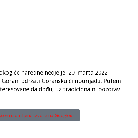
sokog će naredne nedjelje, 20. marta 2022.
 Gorani održati Goransku čimburijadu. Putem
interesovane da dođu, uz tradicionalni pozdrav
.com u omiljene izvore na Googleu