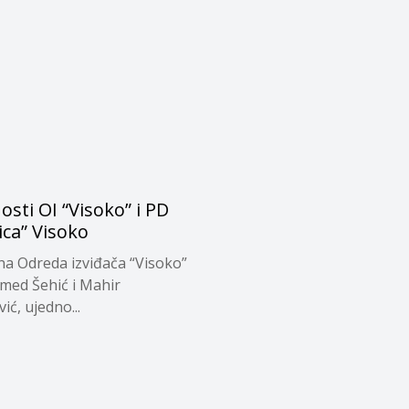
osti OI “Visoko” i PD
ica” Visoko
na Odreda izviđača “Visoko”
ed Šehić i Mahir
ić, ujedno...