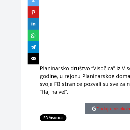
Planinarsko društvo “Visočica” iz Vi
godine, u rejonu Planinarskog doma
svoje FB stranice pozvali su sve za
“Haj halve!”.
Dodajte Visokoin
PD Visocica