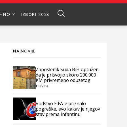
EHNO
IZBORI 2026
NAJNOVIJE
Zaposlenik Suda BiH optužen
da je prisvojio skoro 200.000
KM privremeno oduzetog
novca
Vodstvo FIFA-e priznalo
pogreške, evo kakav je njegov
stav prema Infantinu