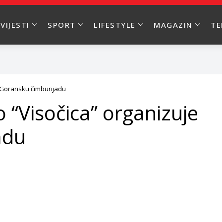
VIJESTI
SPORT
LIFESTYLE
MAGAZIN
T
e Goransku čimburijadu
 “Visočica” organizuje
adu