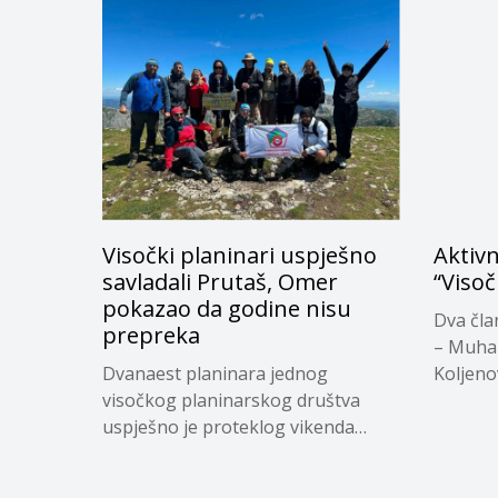
Visočki planinari uspješno
Aktivn
savladali Prutaš, Omer
“Visoč
pokazao da godine nisu
Dva čla
prepreka
– Muham
Dvanaest planinara jednog
Koljenov
visočkog planinarskog društva
uspješno je proteklog vikenda
osvojilo vrh...