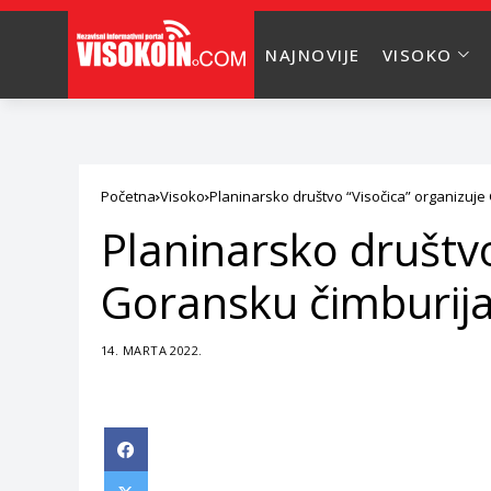
NAJNOVIJE
VISOKO
Početna
Visoko
Planinarsko društvo “Visočica” organizuj
Planinarsko društvo
Goransku čimburij
14. MARTA 2022.